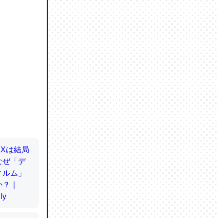
ので貴重
064121
ずっと前
ど分かり
分はエビ