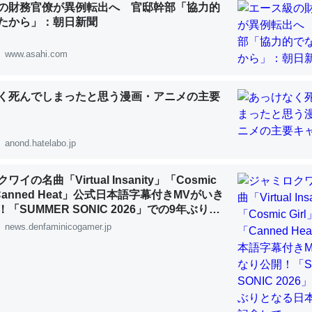
の財務官僚が異例転出へ 官邸幹部「協力的
 :: 【研究発表】昆虫学の大問題＝「昆虫はなぜ海にいないのか」に関する新仮説
たから」：朝日新聞
www.asahi.com
く死んでしまったと思う漫画・アニメの主要
「淡水はカルシウムも酸素も不足してて両方に不利だから両方が拮抗し
って面白い。海にいる鋏角類（カブトガニ・ウミグモ）はカルシウムを
化してる筈だが、酵素が違うのか？
anond.hatelabo.jp
 :: 【研究発表】昆虫学の大問題＝「昆虫はなぜ海にいないのか」に関する新仮説
イの名曲「Virtual Insanity」「Cosmic
「Canned Heat」公式日本語字幕付きMVがいき
「SUMMER SONIC 2026」での9年ぶりと
公演を記念して
news.denfaminicogamer.jp
に考えるとカルシウムを大量に使う脊椎動物と貝類は苦労してるんだな
を無くしてナメクジになったり努力してるし。
 :: 【研究発表】昆虫学の大問題＝「昆虫はなぜ海にいないのか」に関する新仮説