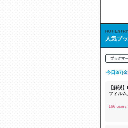
何気にC
な良記事。/続
─GPTの仕
HOT ENTRY
人気ブッ
これは良
ブックマ
の伏線」
やすく強
今日8/7
─GPTの仕
【解説】
フィルム」
166 users
昆虫って
の600