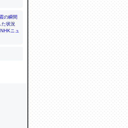
かと画策
るのでこ
的に変化し
う孝行もで
ど、それ
的に変化し