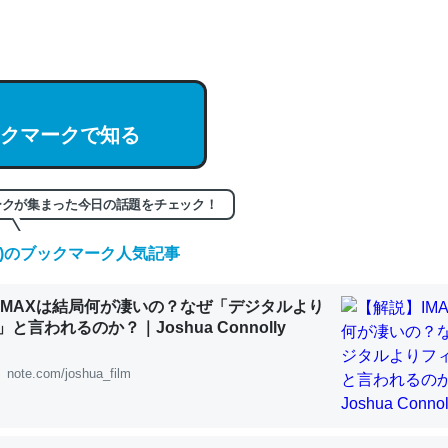
hatGPTの仕組み、特に「トークン」について解説してる記事が少ない
編来た https://isobe324649.hatenablog.com/entry/2023/03/27/
組みと限界についての考察（１） - conceptualization
クマークで知る
記事。32768トークンだと英語小説100ページ分くらい。小説でいう「
ークが集まった今日の話題をチェック！
は回収されないけど、短期記憶というには多い分量。進化すればするほ
くなりそう
(金)のブックマーク人気記事
組みと限界についての考察（１） - conceptualization
IMAXは結局何が凄いの？なぜ「デジタルより
と言われるのか？｜Joshua Connolly
note.com/joshua_film
カルシウム少ないのか。知らんかった。調べたらコオロギのカルシウム
分の1程度。