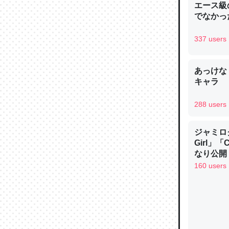
エース級
─ニュース
でなかっ
337 users
あっけな
論文では
キャラ
は」とあ
チンを強
288 users
─ニュース
ジャミロクワ
Girl」
なり公開！
なる日本
160 users
これを元
類だと殻
─ニュース