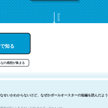
Scroll
で知る
文。彼はとてもクレバーなんだろうなと凄く思う。英語少しでも読める
分はこの流れ好き。Let’s Fucking Go. Then Covid hit. Shit.
状況が信じられるかい？ by ラーズ・ヌートバー
んなの感想が集まる
なせいかわからないけど、なぜかポールオースターの短編を読んだよう
状況が信じられるかい？ by ラーズ・ヌートバー