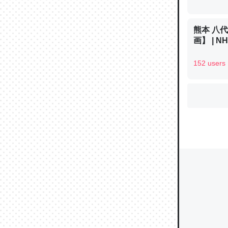
熊本 八
ウチもE
画】 | 
中。あと
152 users
れ見て生
─たまにL
た｜tayori
ちょうど同
きる。一
を実質1
─たまにL
た｜tayori