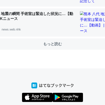
代 地震の瞬間 手術室は緊迫した状況に…【動
choを実家に置いて４年。でたまに覗いてる。ぼちぼちRingも置こう
NHKニュース
、Googleマップで位置情報を共有してる。電池残量や充電中かが分か
news.web.nhk
きてるなって分かる。
INEするくらいだった遠方の父67歳と僕。ITツール導入でコミュニケーションが劇
ni by LIFULL介護
もっと読む
じ理由でEcho Show 8を設定中でした。PrimeとかSpotifyを支払
生で親と会える残り時間を日数にすると1週間とかの人が多いそうだけ
00倍以上に伸ばす効果があるはず……
INEするくらいだった遠方の父67歳と僕。ITツール導入でコミュニケーションが劇
ni by LIFULL介護