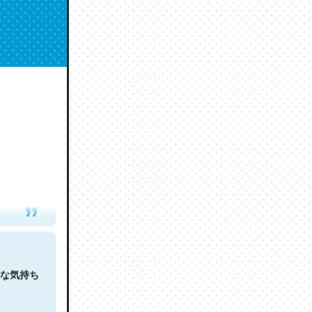
人は原文
な気持ち