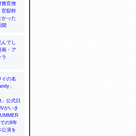
てるので
使わずキ
…。腹足