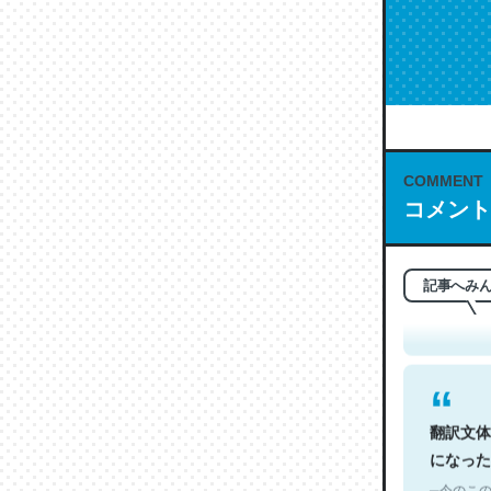
COMMENT
コメント
これは名
もお勧め。自
─今のこの
記事へみ
翻訳文体
になった
─今のこの