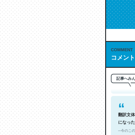
COMMENT
これは名
コメント
もお勧め。自
─今のこの
記事へみ
翻訳文体
になった
─今のこの