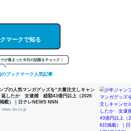
hatGPTの仕組み、特に「トークン」について解説してる記事が少ない
編来た https://isobe324649.hatenablog.com/entry/2023/03/27/
組みと限界についての考察（１） - conceptualization
クマークで知る
記事。32768トークンだと英語小説100ページ分くらい。小説でいう「
ークが集まった今日の話題をチェック！
は回収されないけど、短期記憶というには多い分量。進化すればするほ
くなりそう
(木)のブックマーク人気記事
組みと限界についての考察（１） - conceptualization
ンプの人気マンガグッズを“大量注文しキャン
り返したか 女逮捕 総額43億円以上（2026
掲載）｜日テレNEWS NNN
news.ntv.co.jp
カルシウム少ないのか。知らんかった。調べたらコオロギのカルシウム
分の1程度。
 :: 【研究発表】昆虫学の大問題＝「昆虫はなぜ海にいないのか」に関する新仮説