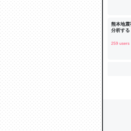
ウチもE
熊本地震
中。あと
分析する
れ見て生
─たまにL
259 users
た｜tayori
ちょうど同
きる。一
を実質1
─たまにL
た｜tayori