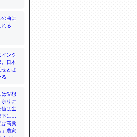
てるので
使わずキ
…。腹足