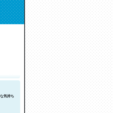
人は原文
な気持ち