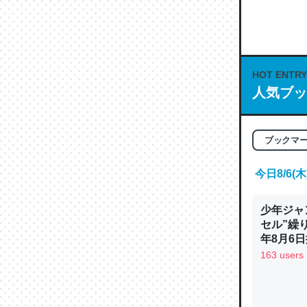
何気にC
な良記事。/続
─GPTの仕
HOT ENTRY
人気ブッ
これは良
ブックマ
の伏線」
やすく強
今日8/6
─GPTの仕
少年ジャ
セル”繰
年8月6日
163 users
昆虫って
の600
─ニュース