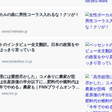
カルの曲に男性コーラス入れるな！クソが！
「淡水はカルシウムも酸素も不足してて両方に不利だから両方が拮抗し
anond.hatelabo.jp
って面白い。海にいる鋏角類（カブトガニ・ウミグモ）はカルシウムを
化してる筈だが、酵素が違うのか？
トのインタビュー全文翻訳。日本の政策をや
はっきり言っている
 :: 【研究発表】昆虫学の大問題＝「昆虫はなぜ海にいないのか」に関する新仮説
www.landerblue.co.jp
理には愛想尽かした」コメ余りに農家が悲
は生産原価の半分以下に…肥料代や燃料代は
に考えるとカルシウムを大量に使う脊椎動物と貝類は苦労してるんだな
年でやめる」農家も｜FNNプライムオンライ
を無くしてナメクジになったり努力してるし。
www.fnn.jp
 :: 【研究発表】昆虫学の大問題＝「昆虫はなぜ海にいないのか」に関する新仮説