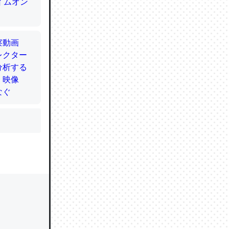
かと画策
るのでこ
的に変化し
う孝行もで
ど、それ
的に変化し