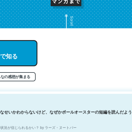
Scroll
文。彼はとてもクレバーなんだろうなと凄く思う。英語少しでも読める
で知る
分はこの流れ好き。Let’s Fucking Go. Then Covid hit. Shit.
状況が信じられるかい？ by ラーズ・ヌートバー
んなの感想が集まる
なせいかわからないけど、なぜかポールオースターの短編を読んだよう
状況が信じられるかい？ by ラーズ・ヌートバー