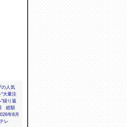
ので貴重
064121
ずっと前
ど分かり
分はエビ