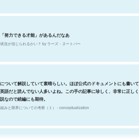
「努力できる才能」があるんだなあ
状況が信じられるかい？ by ラーズ・ヌートバー
について解説していて素晴らしい。ほぼ公式のドキュメントにも書いて
英語だと読んでない人多いよね。この手の記事に珍しく、非常に正しく
説なので続編にも期待。
組みと限界についての考察（１） - conceptualization