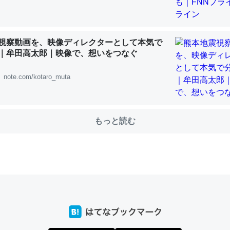
choを実家に置いて４年。でたまに覗いてる。ぼちぼちRingも置こう
視察動画を、映像ディレクターとして本気で
、Googleマップで位置情報を共有してる。電池残量や充電中かが分か
｜牟田高太郎｜映像で、想いをつなぐ
きてるなって分かる。
INEするくらいだった遠方の父67歳と僕。ITツール導入でコミュニケーションが劇
note.com/kotaro_muta
ni by LIFULL介護
もっと読む
じ理由でEcho Show 8を設定中でした。PrimeとかSpotifyを支払
生で親と会える残り時間を日数にすると1週間とかの人が多いそうだけ
00倍以上に伸ばす効果があるはず……
INEするくらいだった遠方の父67歳と僕。ITツール導入でコミュニケーションが劇
ni by LIFULL介護