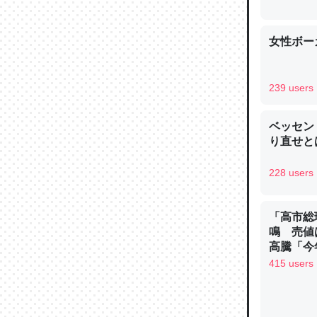
女性ボー
論文では
239 users
は」とあ
チンを強
ベッセン
り直せと
─ニュース
228 users
「高市総
鳴 売値
これを元
高騰「今
類だと殻
ン
415 users
─ニュース