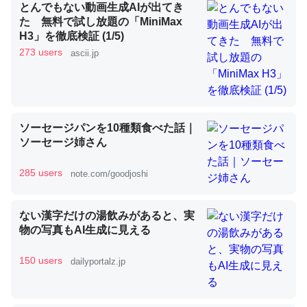
とんでもない動画生成AIが出てき
た 無料で試し放題の「MiniMax
H3」を徹底検証 (1/5)
昆虫ってカルシウム少ないのか。知らんかった。調べたら
273 users
ascii.jp
コオロギのカルシウム分はエビの600分の1程度。
─ニュース :: 【研究発表】昆虫学の大問題＝「昆虫はなぜ海にいな
いのか」に関する新仮説
ソーセージパンを10種類食べた話｜
ソーセージ姉さん
285 users
note.com/goodjoshi
論文では「淡水はカルシウムも酸素も不足してて両方に不
利だから両方が拮抗してるのでは」とあって面白い。海に
ない漢字だけの湯飲みがあると、実
いる鋏角類（カブトガニ・ウミグモ）はカルシウムを使わ
物の写真もAI生成に見える
ずキチンを強化してる筈だが、酵素が違うのか？
─ニュース :: 【研究発表】昆虫学の大問題＝「昆虫はなぜ海にいな
150 users
dailyportalz.jp
いのか」に関する新仮説