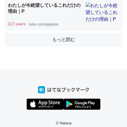
わたしが今絶望しているこれだけの
理由｜P
これを元に考えるとカルシウムを大量に使う脊椎動物と貝
117 users
note.com/popnote
類は苦労してるんだな…。腹足類だと殻を無くしてナメク
ジになったり努力してるし。
もっと読む
─ニュース :: 【研究発表】昆虫学の大問題＝「昆虫はなぜ海にいな
いのか」に関する新仮説
ウチもEchoを実家に置いて４年。でたまに覗いてる。ぼ
ちぼちRingも置こうかと画策中。あと、Googleマップで
位置情報を共有してる。電池残量や充電中かが分かるので
これ見て生きてるなって分かる。
─たまにLINEするくらいだった遠方の父67歳と僕。ITツール導入で
コミュニケーションが劇的に変化した｜tayorini by LIFULL介護
© Hatena