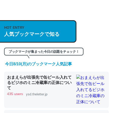
何気にChatGPTの仕組み、特に「トークン」について解
説してる記事が少ないので貴重な良記事。/続編来た
HOT ENTRY
https://isobe324649.hatenablog.com/entry/2023/03/27
人気ブックマークで知る
/064121
─GPTの仕組みと限界についての考察（１） - conceptualization
ブックマークが集まった今日の話題をチェック！
今日8/10(月)のブックマーク人気記事
これは良記事。32768トークンだと英語小説100ページ分
おまえらが出張先で缶ビール入れて
くらい。小説でいう「ずっと前の伏線」は回収されないけ
るビジホのミニ冷蔵庫の正体につい
ど、短期記憶というには多い分量。進化すればするほど分
て
かりやすく強くなりそう
435 users
ysd.theletter.jp
─GPTの仕組みと限界についての考察（１） - conceptualization