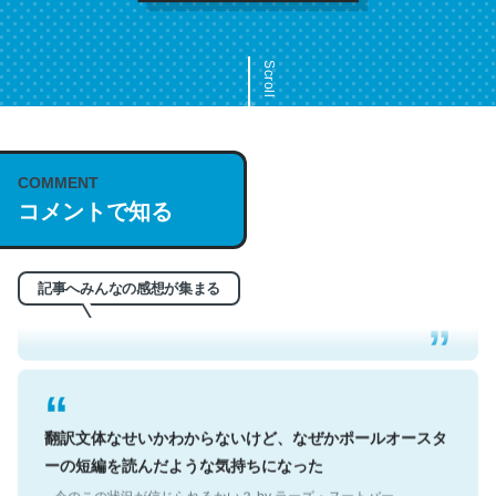
Scroll
COMMENT
これは名文。彼はとてもクレバーなんだろうなと凄く思
コメントで知る
う。英語少しでも読める人は原文もお勧め。自分はこの流
れ好き。Let’s Fucking Go. Then Covid hit. Shit.
─今のこの状況が信じられるかい？ by ラーズ・ヌートバー
記事へみんなの感想が集まる
翻訳文体なせいかわからないけど、なぜかポールオースタ
ーの短編を読んだような気持ちになった
─今のこの状況が信じられるかい？ by ラーズ・ヌートバー