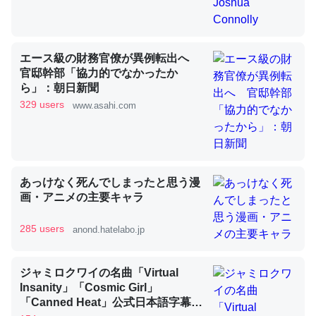
昆虫ってカルシウム少ないのか。知らんかった。調べたら
エース級の財務官僚が異例転出へ
コオロギのカルシウム分はエビの600分の1程度。
官邸幹部「協力的でなかったか
ら」：朝日新聞
─ニュース :: 【研究発表】昆虫学の大問題＝「昆虫はなぜ海にいな
いのか」に関する新仮説
329 users
www.asahi.com
あっけなく死んでしまったと思う漫
論文では「淡水はカルシウムも酸素も不足してて両方に不
画・アニメの主要キャラ
利だから両方が拮抗してるのでは」とあって面白い。海に
いる鋏角類（カブトガニ・ウミグモ）はカルシウムを使わ
285 users
anond.hatelabo.jp
ずキチンを強化してる筈だが、酵素が違うのか？
─ニュース :: 【研究発表】昆虫学の大問題＝「昆虫はなぜ海にいな
ジャミロクワイの名曲「Virtual
いのか」に関する新仮説
Insanity」「Cosmic Girl」
「Canned Heat」公式日本語字幕付