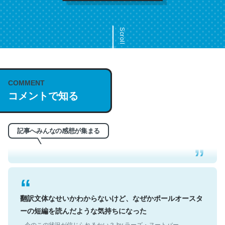
Scroll
COMMENT
これは名文。彼はとてもクレバーなんだろうなと凄く思
コメントで知る
う。英語少しでも読める人は原文もお勧め。自分はこの流
れ好き。Let’s Fucking Go. Then Covid hit. Shit.
─今のこの状況が信じられるかい？ by ラーズ・ヌートバー
記事へみんなの感想が集まる
翻訳文体なせいかわからないけど、なぜかポールオースタ
ーの短編を読んだような気持ちになった
─今のこの状況が信じられるかい？ by ラーズ・ヌートバー