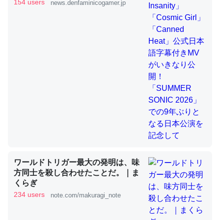
きMVがいきなり公開！「SUMMER
154 users
news.denfaminicogamer.jp
SONIC 2026」での9年ぶりとなる日
本公演を記念して
これを元に考えるとカルシウムを大量に使う脊椎動物と貝
類は苦労してるんだな…。腹足類だと殻を無くしてナメク
ジになったり努力してるし。
─ニュース :: 【研究発表】昆虫学の大問題＝「昆虫はなぜ海にいな
いのか」に関する新仮説
ウチもEchoを実家に置いて４年。でたまに覗いてる。ぼ
ちぼちRingも置こうかと画策中。あと、Googleマップで
ワールドトリガー最大の発明は、味
位置情報を共有してる。電池残量や充電中かが分かるので
方同士を殺し合わせたことだ。｜ま
これ見て生きてるなって分かる。
くらぎ
─たまにLINEするくらいだった遠方の父67歳と僕。ITツール導入で
234 users
note.com/makuragi_note
コミュニケーションが劇的に変化した｜tayorini by LIFULL介護