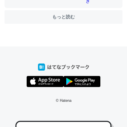
もっと読む
ちょうど同じ理由でEcho Show 8を設定中でした。Prime
とかSpotifyを支払う孝行もできる。一生で親と会える残
り時間を日数にすると1週間とかの人が多いそうだけど、
それを実質100倍以上に伸ばす効果があるはず……
─たまにLINEするくらいだった遠方の父67歳と僕。ITツール導入で
コミュニケーションが劇的に変化した｜tayorini by LIFULL介護
私も3年前ぐらいに祖母の家に設置した。ポケットWifiみ
© Hatena
たいなのでネット環境作ったけどAlexaしか使わないので
回線代ほとんどかからないですよ。参考：
https://toyoshi.hatenablog.com/entry/2019/05/15/1805
34