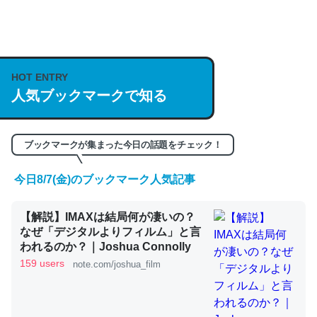
何気にChatGPTの仕組み、特に「トークン」について解
説してる記事が少ないので貴重な良記事。/続編来た
https://isobe324649.hatenablog.com/entry/2023/03/27
HOT ENTRY
人気ブックマークで知る
/064121
─GPTの仕組みと限界についての考察（１） - conceptualization
ブックマークが集まった今日の話題をチェック！
今日8/7(金)のブックマーク人気記事
これは良記事。32768トークンだと英語小説100ページ分
【解説】IMAXは結局何が凄いの？
くらい。小説でいう「ずっと前の伏線」は回収されないけ
なぜ「デジタルよりフィルム」と言
ど、短期記憶というには多い分量。進化すればするほど分
われるのか？｜Joshua Connolly
かりやすく強くなりそう
159 users
note.com/joshua_film
─GPTの仕組みと限界についての考察（１） - conceptualization