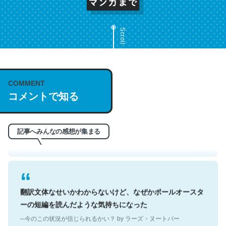
Scroll
これは名文。彼はとてもクレバーなんだろうなと凄く思
COMMENT
コメントで知る
う。英語少しでも読める人は原文もお勧め。自分はこの流
れ好き。Let’s Fucking Go. Then Covid hit. Shit.
─今のこの状況が信じられるかい？ by ラーズ・ヌートバー
記事へみんなの感想が集まる
翻訳文体なせいかわからないけど、なぜかポールオースタ
ーの短編を読んだような気持ちになった
─今のこの状況が信じられるかい？ by ラーズ・ヌートバー