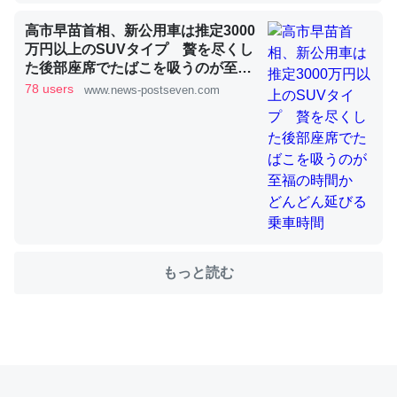
高市早苗首相、新公用車は推定3000
これを元に考えるとカルシウムを大量に使う脊椎動物と貝
万円以上のSUVタイプ 贅を尽くし
類は苦労してるんだな…。腹足類だと殻を無くしてナメク
た後部座席でたばこを吸うのが至福
の時間か どんどん延びる乗車時間
78 users
ジになったり努力してるし。
www.news-postseven.com
─ニュース :: 【研究発表】昆虫学の大問題＝「昆虫はなぜ海にいな
いのか」に関する新仮説
ウチもEchoを実家に置いて４年。でたまに覗いてる。ぼ
ちぼちRingも置こうかと画策中。あと、Googleマップで
もっと読む
位置情報を共有してる。電池残量や充電中かが分かるので
これ見て生きてるなって分かる。
─たまにLINEするくらいだった遠方の父67歳と僕。ITツール導入で
コミュニケーションが劇的に変化した｜tayorini by LIFULL介護