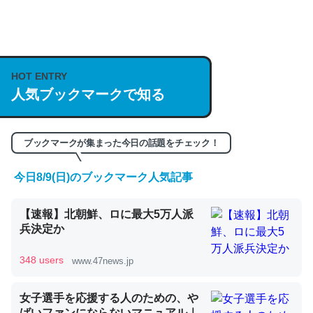
何気にChatGPTの仕組み、特に「トークン」について解
説してる記事が少ないので貴重な良記事。/続編来た
https://isobe324649.hatenablog.com/entry/2023/03/27
HOT ENTRY
/064121
人気ブックマークで知る
─GPTの仕組みと限界についての考察（１） - conceptualization
ブックマークが集まった今日の話題をチェック！
今日8/9(日)のブックマーク人気記事
これは良記事。32768トークンだと英語小説100ページ分
くらい。小説でいう「ずっと前の伏線」は回収されないけ
【速報】北朝鮮、ロに最大5万人派
ど、短期記憶というには多い分量。進化すればするほど分
兵決定か
かりやすく強くなりそう
348 users
www.47news.jp
─GPTの仕組みと限界についての考察（１） - conceptualization
女子選手を応援する人のための、や
ばいファンにならないマニュアル｜