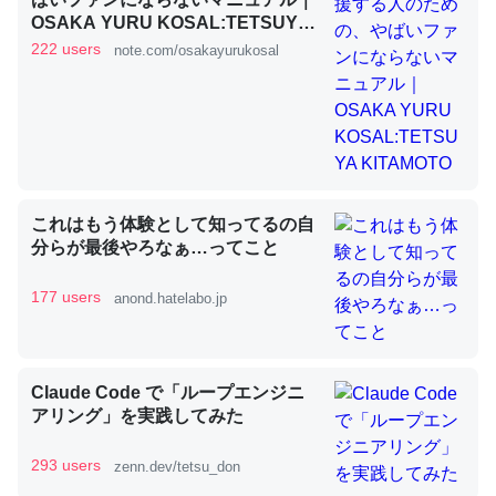
OSAKA YURU KOSAL:TETSUYA
KITAMOTO
222 users
note.com/osakayurukosal
昆虫ってカルシウム少ないのか。知らんかった。調べたら
コオロギのカルシウム分はエビの600分の1程度。
─ニュース :: 【研究発表】昆虫学の大問題＝「昆虫はなぜ海にいな
いのか」に関する新仮説
これはもう体験として知ってるの自
分らが最後やろなぁ…ってこと
論文では「淡水はカルシウムも酸素も不足してて両方に不
177 users
anond.hatelabo.jp
利だから両方が拮抗してるのでは」とあって面白い。海に
いる鋏角類（カブトガニ・ウミグモ）はカルシウムを使わ
ずキチンを強化してる筈だが、酵素が違うのか？
Claude Code で「ループエンジニ
─ニュース :: 【研究発表】昆虫学の大問題＝「昆虫はなぜ海にいな
いのか」に関する新仮説
アリング」を実践してみた
293 users
zenn.dev/tetsu_don