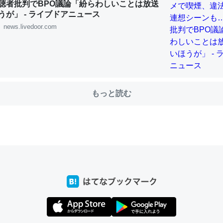
聴者批判でBPO議論「紛らわしいことは放送
うが」 - ライブドアニュース
news.livedoor.com
choを実家に置いて４年。でたまに覗いてる。ぼちぼちRingも置こう
、Googleマップで位置情報を共有してる。電池残量や充電中かが分か
きてるなって分かる。
INEするくらいだった遠方の父67歳と僕。ITツール導入でコミュニケーションが劇
ni by LIFULL介護
もっと読む
じ理由でEcho Show 8を設定中でした。PrimeとかSpotifyを支払
生で親と会える残り時間を日数にすると1週間とかの人が多いそうだけ
00倍以上に伸ばす効果があるはず……
INEするくらいだった遠方の父67歳と僕。ITツール導入でコミュニケーションが劇
ni by LIFULL介護