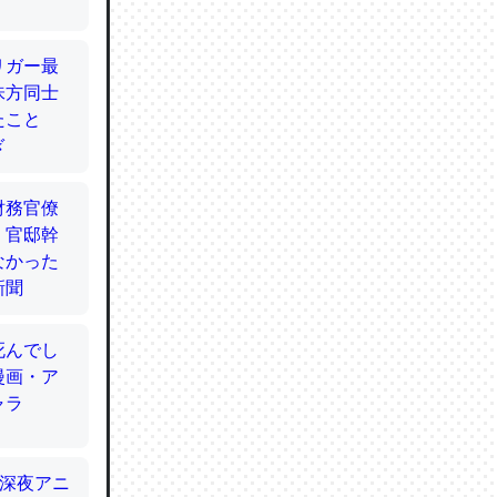
てるので
使わずキ
…。腹足