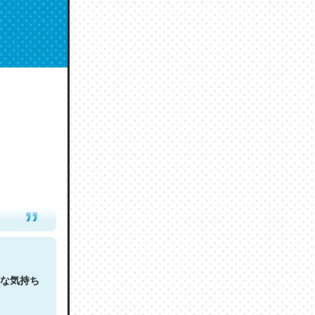
人は原文
な気持ち