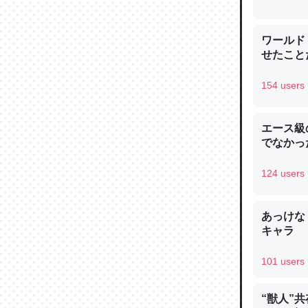
─ニュース
ワールド
せたこと
154 users
論文では
は」とあ
エース級
チンを強
でなかっ
─ニュース
124 users
あっけな
キャラ
これを元
類だと殻
101 users
─ニュース
“獣人”