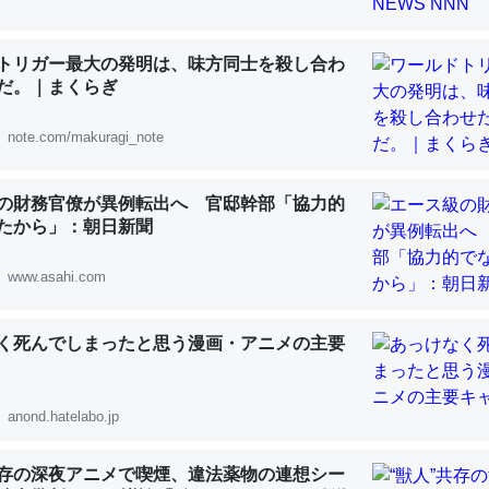
 :: 【研究発表】昆虫学の大問題＝「昆虫はなぜ海にいないのか」に関する新仮説
トリガー最大の発明は、味方同士を殺し合わ
だ。｜まくらぎ
note.com/makuragi_note
「淡水はカルシウムも酸素も不足してて両方に不利だから両方が拮抗し
って面白い。海にいる鋏角類（カブトガニ・ウミグモ）はカルシウムを
の財務官僚が異例転出へ 官邸幹部「協力的
化してる筈だが、酵素が違うのか？
たから」：朝日新聞
 :: 【研究発表】昆虫学の大問題＝「昆虫はなぜ海にいないのか」に関する新仮説
www.asahi.com
く死んでしまったと思う漫画・アニメの主要
に考えるとカルシウムを大量に使う脊椎動物と貝類は苦労してるんだな
を無くしてナメクジになったり努力してるし。
anond.hatelabo.jp
 :: 【研究発表】昆虫学の大問題＝「昆虫はなぜ海にいないのか」に関する新仮説
共存の深夜アニメで喫煙、違法薬物の連想シー