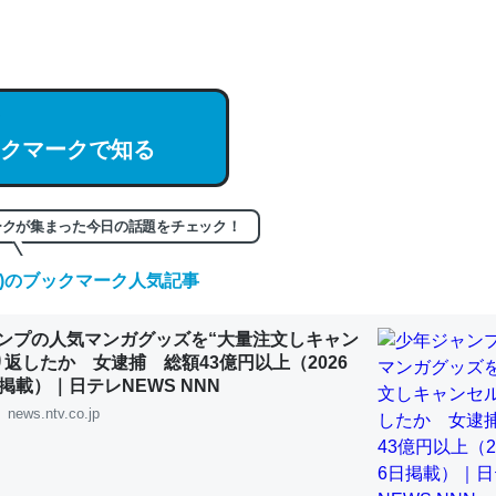
hatGPTの仕組み、特に「トークン」について解説してる記事が少ない
編来た https://isobe324649.hatenablog.com/entry/2023/03/27/
組みと限界についての考察（１） - conceptualization
クマークで知る
記事。32768トークンだと英語小説100ページ分くらい。小説でいう「
ークが集まった今日の話題をチェック！
は回収されないけど、短期記憶というには多い分量。進化すればするほ
(木)のブックマーク人気記事
くなりそう
組みと限界についての考察（１） - conceptualization
ンプの人気マンガグッズを“大量注文しキャン
り返したか 女逮捕 総額43億円以上（2026
掲載）｜日テレNEWS NNN
news.ntv.co.jp
カルシウム少ないのか。知らんかった。調べたらコオロギのカルシウム
分の1程度。