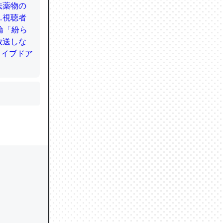
かと画策
るのでこ
的に変化し
う孝行もで
ど、それ
的に変化し