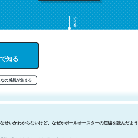
Scroll
で知る
文。彼はとてもクレバーなんだろうなと凄く思う。英語少しでも読める
分はこの流れ好き。Let’s Fucking Go. Then Covid hit. Shit.
状況が信じられるかい？ by ラーズ・ヌートバー
んなの感想が集まる
なせいかわからないけど、なぜかポールオースターの短編を読んだよう
状況が信じられるかい？ by ラーズ・ヌートバー