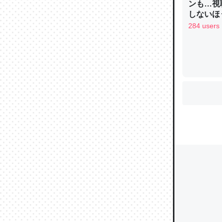
ンも…視
しないほ
284 users
ウチもE
中。あと
れ見て生
─たまにL
た｜tayori
ちょうど同
きる。一
を実質1
─たまにL
た｜tayori