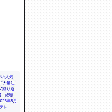
ので貴重
064121
ずっと前
ど分かり
分はエビ