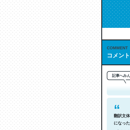
COMMENT
コメント
これは名
もお勧め。自
─今のこの
記事へみ
翻訳文体
になった
─今のこの