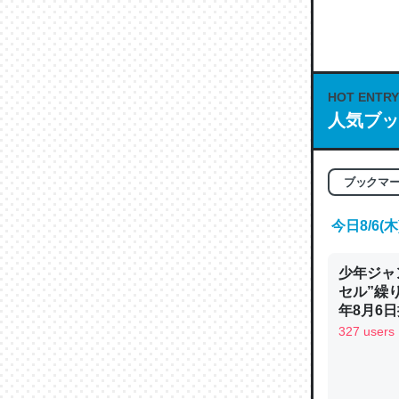
何気にC
な良記事。/続
─GPTの仕
HOT ENTRY
人気ブッ
これは良
ブックマ
の伏線」
今日8/6
やすく強
─GPTの仕
少年ジャ
セル”繰
年8月6日
327 users
昆虫って
の600