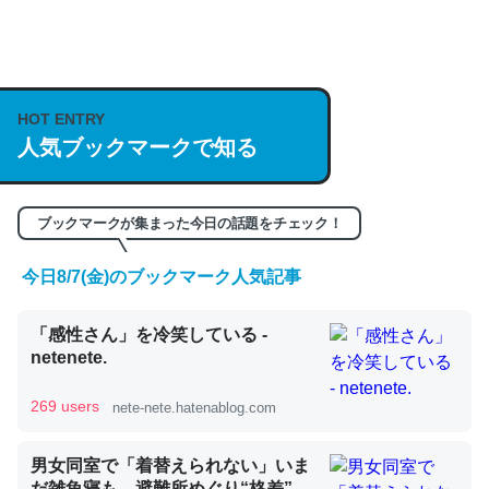
何気にChatGPTの仕組み、特に「トークン」について解
説してる記事が少ないので貴重な良記事。/続編来た
https://isobe324649.hatenablog.com/entry/2023/03/27
HOT ENTRY
/064121
人気ブックマークで知る
─GPTの仕組みと限界についての考察（１） - conceptualization
ブックマークが集まった今日の話題をチェック！
今日8/7(金)のブックマーク人気記事
これは良記事。32768トークンだと英語小説100ページ分
「感性さん」を冷笑している -
くらい。小説でいう「ずっと前の伏線」は回収されないけ
netenete.
ど、短期記憶というには多い分量。進化すればするほど分
かりやすく強くなりそう
269 users
nete-nete.hatenablog.com
─GPTの仕組みと限界についての考察（１） - conceptualization
男女同室で「着替えられない」いま
だ雑魚寝も…避難所めぐり“格差”