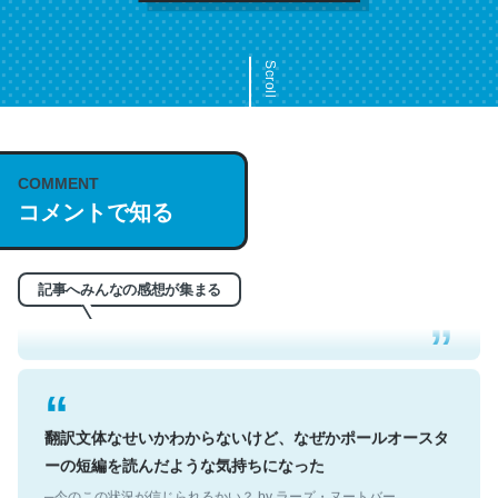
Scroll
COMMENT
これは名文。彼はとてもクレバーなんだろうなと凄く思
コメントで知る
う。英語少しでも読める人は原文もお勧め。自分はこの流
れ好き。Let’s Fucking Go. Then Covid hit. Shit.
─今のこの状況が信じられるかい？ by ラーズ・ヌートバー
記事へみんなの感想が集まる
翻訳文体なせいかわからないけど、なぜかポールオースタ
ーの短編を読んだような気持ちになった
─今のこの状況が信じられるかい？ by ラーズ・ヌートバー