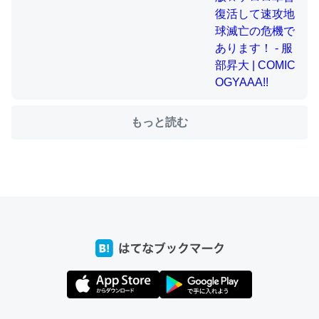
ちょうど同じ理由でEcho Show 8を設定中でした。Prime
とかSpotifyを支払う孝行もできる。一生で親と会える残
り時間を日数にすると1週間とかの人が多いそうだけど、
それを実質100倍以上に伸ばす効果があるはず……
もっと読む
─たまにLINEするくらいだった遠方の父67歳と僕。ITツール導入で
コミュニケーションが劇的に変化した｜tayorini by LIFULL介護
私も3年前ぐらいに祖母の家に設置した。ポケットWifiみ
たいなのでネット環境作ったけどAlexaしか使わないので
回線代ほとんどかからないですよ。参考：
https://toyoshi.hatenablog.com/entry/2019/05/15/1805
34