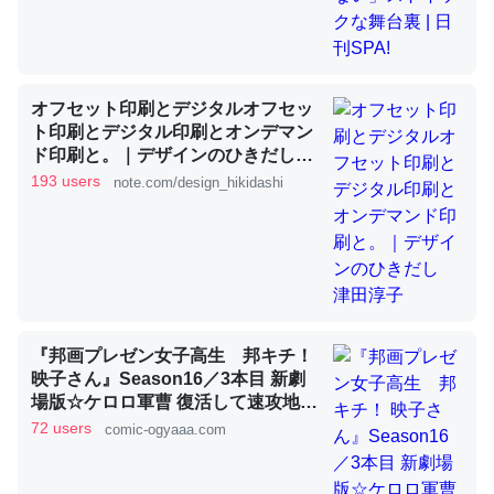
これを元に考えるとカルシウムを大量に使う脊椎動物と貝
類は苦労してるんだな…。腹足類だと殻を無くしてナメク
オフセット印刷とデジタルオフセッ
ジになったり努力してるし。
ト印刷とデジタル印刷とオンデマン
ド印刷と。｜デザインのひきだし
─ニュース :: 【研究発表】昆虫学の大問題＝「昆虫はなぜ海にいな
いのか」に関する新仮説
津田淳子
193 users
note.com/design_hikidashi
ウチもEchoを実家に置いて４年。でたまに覗いてる。ぼ
ちぼちRingも置こうかと画策中。あと、Googleマップで
『邦画プレゼン女子高生 邦キチ！
位置情報を共有してる。電池残量や充電中かが分かるので
映子さん』Season16／3本目 新劇
これ見て生きてるなって分かる。
場版☆ケロロ軍曹 復活して速攻地球
滅亡の危機であります！ - 服部昇大 |
72 users
─たまにLINEするくらいだった遠方の父67歳と僕。ITツール導入で
comic-ogyaaa.com
コミュニケーションが劇的に変化した｜tayorini by LIFULL介護
COMIC OGYAAA!!