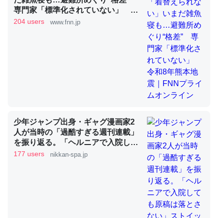
専門家「標準化されていない」 令
和8年熊本地震｜FNNプライムオン
204 users
www.fnn.jp
ライン
昆虫ってカルシウム少ないのか。知らんかった。調べたら
コオロギのカルシウム分はエビの600分の1程度。
─ニュース :: 【研究発表】昆虫学の大問題＝「昆虫はなぜ海にいな
いのか」に関する新仮説
少年ジャンプ出身・ギャグ漫画家2
論文では「淡水はカルシウムも酸素も不足してて両方に不
人が当時の「過酷すぎる週刊連載」
利だから両方が拮抗してるのでは」とあって面白い。海に
を振り返る。「ヘルニアで入院して
も原稿は落とさない」ストイックな
いる鋏角類（カブトガニ・ウミグモ）はカルシウムを使わ
177 users
nikkan-spa.jp
舞台裏 | 日刊SPA!
ずキチンを強化してる筈だが、酵素が違うのか？
─ニュース :: 【研究発表】昆虫学の大問題＝「昆虫はなぜ海にいな
いのか」に関する新仮説