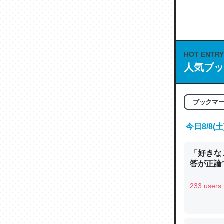
何気にC
な良記事。/続
─GPTの仕
HOT ENTRY
人気ブッ
ブックマ
これは良
の伏線」
今日8/8
やすく強
─GPTの仕
「好きな
答が正論
233 users
昆虫って
の600