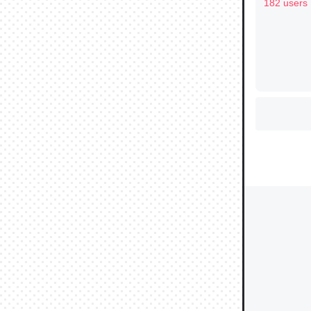
ュース
182 users
ウチもE
中。あと
れ見て生
─たまにL
た｜tayori
ちょうど同
きる。一
を実質1
─たまにL
た｜tayori