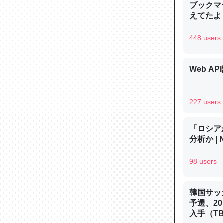
ブックマー
─ニュース
えてたよ 収
448 users
Web AP
論文では
は」とあ
チンを強
227 users
─ニュース
「ロシア
分析か |
98 users
これを元
類だと殻
韓国サッ
─ニュース
予選、20
入手（TBS 