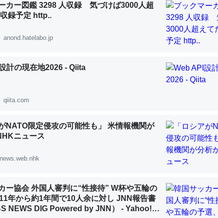
カー図鑑 3298 人収録 気づけば3000人超
 :: 【研究発表】昆虫学の大問題＝「昆虫はなぜ海にいないのか」に関する新仮説
録予定 http..
anond.hatelabo.jp
I設計の現在地2026 - Qiita
「淡水はカルシウムも酸素も不足してて両方に不利だから両方が拮抗し
って面白い。海にいる鋏角類（カブトガニ・ウミグモ）はカルシウムを
化してる筈だが、酵素が違うのか？
qiita.com
 :: 【研究発表】昆虫学の大問題＝「昆虫はなぜ海にいないのか」に関する新仮説
がNATO限定侵攻の可能性も」 米情報機関が
 NHKニュース
news.web.nhk
に考えるとカルシウムを大量に使う脊椎動物と貝類は苦労してるんだな
を無くしてナメクジになったり努力してるし。
カー協会 外国人審判に“性接待” W杯や五輪の
 :: 【研究発表】昆虫学の大問題＝「昆虫はなぜ海にいないのか」に関する新仮説
11年から約1年間で10人余に対し JNN報告書
NEWS DIG Powered by JNN） - Yahoo!ニ