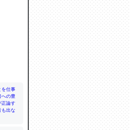
ので貴重
064121
ずっと前
ど分かり
分はエビ