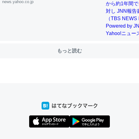
news.yahoo.co.jp
choを実家に置いて４年。でたまに覗いてる。ぼちぼちRingも置こう
、Googleマップで位置情報を共有してる。電池残量や充電中かが分か
きてるなって分かる。
もっと読む
INEするくらいだった遠方の父67歳と僕。ITツール導入でコミュニケーションが劇
ni by LIFULL介護
じ理由でEcho Show 8を設定中でした。PrimeとかSpotifyを支払
生で親と会える残り時間を日数にすると1週間とかの人が多いそうだけ
00倍以上に伸ばす効果があるはず……
INEするくらいだった遠方の父67歳と僕。ITツール導入でコミュニケーションが劇
ni by LIFULL介護