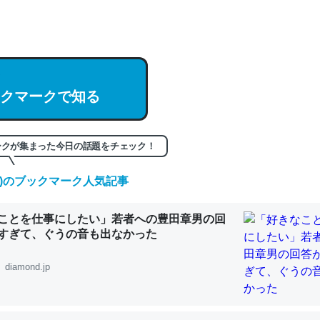
hatGPTの仕組み、特に「トークン」について解説してる記事が少ない
編来た https://isobe324649.hatenablog.com/entry/2023/03/27/
組みと限界についての考察（１） - conceptualization
クマークで知る
ークが集まった今日の話題をチェック！
記事。32768トークンだと英語小説100ページ分くらい。小説でいう「
は回収されないけど、短期記憶というには多い分量。進化すればするほ
(土)のブックマーク人気記事
くなりそう
組みと限界についての考察（１） - conceptualization
ことを仕事にしたい」若者への豊田章男の回
すぎて、ぐうの音も出なかった
diamond.jp
カルシウム少ないのか。知らんかった。調べたらコオロギのカルシウム
分の1程度。