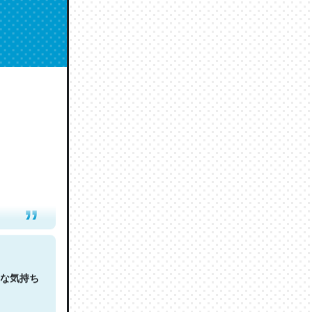
人は原文
な気持ち