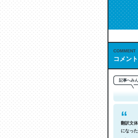
COMMENT
コメント
これは名
もお勧め。自
─今のこの
記事へみ
翻訳文体
になった
─今のこの