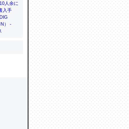
かと画策
るのでこ
的に変化し
う孝行もで
ど、それ
的に変化し