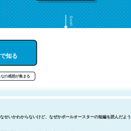
Scroll
で知る
文。彼はとてもクレバーなんだろうなと凄く思う。英語少しでも読める
分はこの流れ好き。Let’s Fucking Go. Then Covid hit. Shit.
状況が信じられるかい？ by ラーズ・ヌートバー
んなの感想が集まる
なせいかわからないけど、なぜかポールオースターの短編を読んだよう
状況が信じられるかい？ by ラーズ・ヌートバー