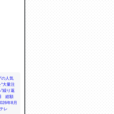
ので貴重
064121
ずっと前
ど分かり
分はエビ