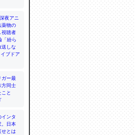
てるので
使わずキ
…。腹足