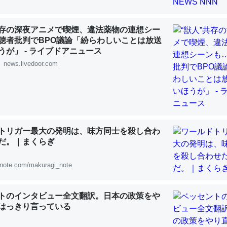
 :: 【研究発表】昆虫学の大問題＝「昆虫はなぜ海にいないのか」に関する新仮説
共存の深夜アニメで喫煙、違法薬物の連想シー
聴者批判でBPO議論「紛らわしいことは放送
うが」 - ライブドアニュース
news.livedoor.com
「淡水はカルシウムも酸素も不足してて両方に不利だから両方が拮抗し
って面白い。海にいる鋏角類（カブトガニ・ウミグモ）はカルシウムを
化してる筈だが、酵素が違うのか？
 :: 【研究発表】昆虫学の大問題＝「昆虫はなぜ海にいないのか」に関する新仮説
トリガー最大の発明は、味方同士を殺し合わ
だ。｜まくらぎ
note.com/makuragi_note
に考えるとカルシウムを大量に使う脊椎動物と貝類は苦労してるんだな
を無くしてナメクジになったり努力してるし。
トのインタビュー全文翻訳。日本の政策をや
 :: 【研究発表】昆虫学の大問題＝「昆虫はなぜ海にいないのか」に関する新仮説
はっきり言っている