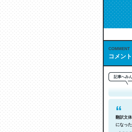
COMMENT
コメント
これは名
もお勧め。自
─今のこの
記事へみ
翻訳文体
になった
─今のこの