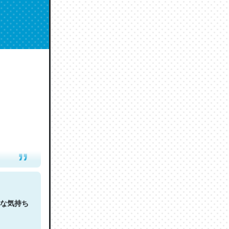
人は原文
な気持ち