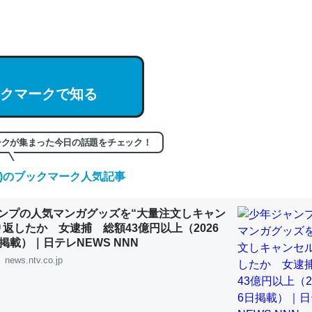
hatGPTの仕組み、特に「トークン」について解説してる記事が少ない
編来た https://isobe324649.hatenablog.com/entry/2023/03/27/
組みと限界についての考察（１） - conceptualization
クマークで知る
記事。32768トークンだと英語小説100ページ分くらい。小説でいう「
ークが集まった今日の話題をチェック！
は回収されないけど、短期記憶というには多い分量。進化すればするほ
くなりそう
(木)のブックマーク人気記事
組みと限界についての考察（１） - conceptualization
ンプの人気マンガグッズを“大量注文しキャン
り返したか 女逮捕 総額43億円以上（2026
掲載）｜日テレNEWS NNN
news.ntv.co.jp
カルシウム少ないのか。知らんかった。調べたらコオロギのカルシウム
分の1程度。