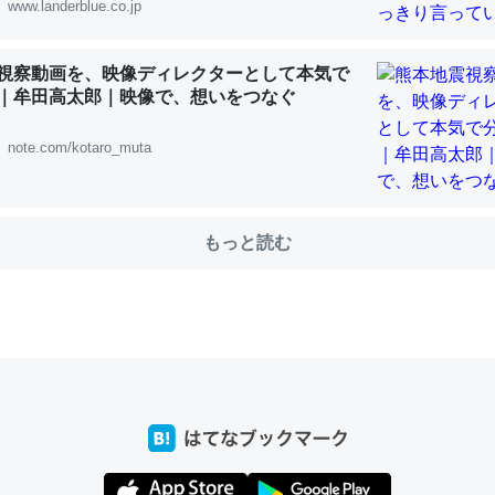
www.landerblue.co.jp
視察動画を、映像ディレクターとして本気で
choを実家に置いて４年。でたまに覗いてる。ぼちぼちRingも置こう
｜牟田高太郎｜映像で、想いをつなぐ
、Googleマップで位置情報を共有してる。電池残量や充電中かが分か
きてるなって分かる。
note.com/kotaro_muta
INEするくらいだった遠方の父67歳と僕。ITツール導入でコミュニケーションが劇
ni by LIFULL介護
もっと読む
じ理由でEcho Show 8を設定中でした。PrimeとかSpotifyを支払
生で親と会える残り時間を日数にすると1週間とかの人が多いそうだけ
00倍以上に伸ばす効果があるはず……
INEするくらいだった遠方の父67歳と僕。ITツール導入でコミュニケーションが劇
ni by LIFULL介護