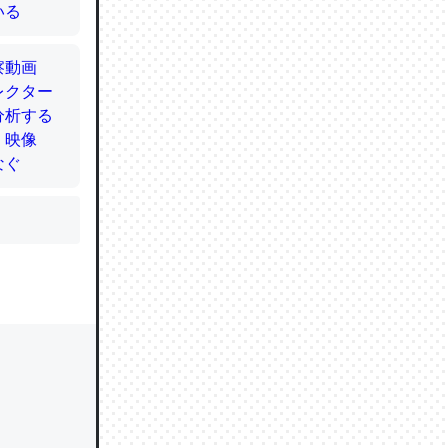
かと画策
るのでこ
的に変化し
う孝行もで
ど、それ
的に変化し