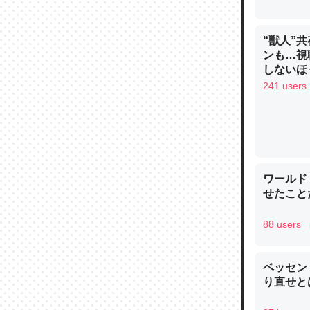
─ニュース
“獣人”
ンも…視
しないほ
241 users
論文では
は」とあ
チンを強
─ニュース
ワールド
せたこと
88 users
これを元
類だと殻
ベッセン
─ニュース
り直せと