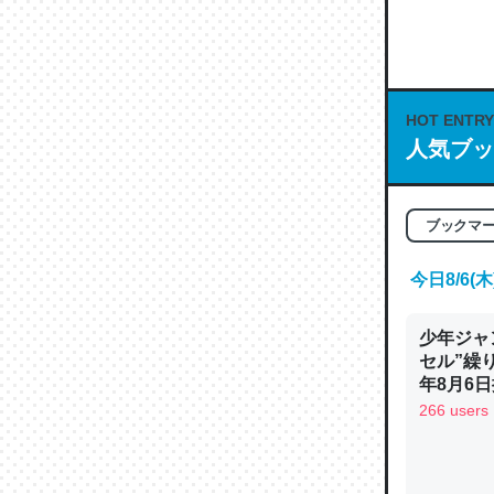
何気にC
な良記事。/続
─GPTの仕
HOT ENTRY
人気ブッ
これは良
ブックマ
の伏線」
やすく強
今日8/6
─GPTの仕
少年ジャ
セル”繰
年8月6日
266 users
昆虫って
の600