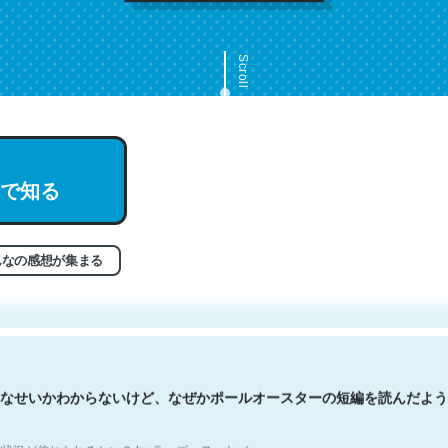
Scroll
で知る
文。彼はとてもクレバーなんだろうなと凄く思う。英語少しでも読める
分はこの流れ好き。Let’s Fucking Go. Then Covid hit. Shit.
状況が信じられるかい？ by ラーズ・ヌートバー
んなの感想が集まる
なせいかわからないけど、なぜかポールオースターの短編を読んだよう
状況が信じられるかい？ by ラーズ・ヌートバー