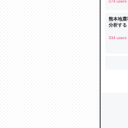
274 users
熊本地震
ウチもE
分析する
中。あと
れ見て生
334 users
─たまにL
た｜tayori
ちょうど同
きる。一
を実質1
─たまにL
た｜tayori