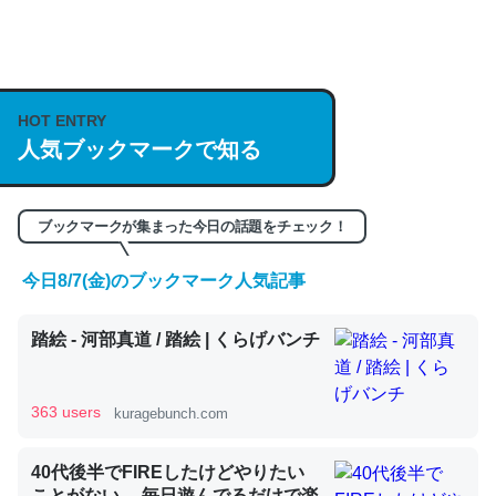
何気にChatGPTの仕組み、特に「トークン」について解
説してる記事が少ないので貴重な良記事。/続編来た
HOT ENTRY
https://isobe324649.hatenablog.com/entry/2023/03/27
人気ブックマークで知る
/064121
─GPTの仕組みと限界についての考察（１） - conceptualization
ブックマークが集まった今日の話題をチェック！
今日8/7(金)のブックマーク人気記事
これは良記事。32768トークンだと英語小説100ページ分
踏絵 - 河部真道 / 踏絵 | くらげバンチ
くらい。小説でいう「ずっと前の伏線」は回収されないけ
ど、短期記憶というには多い分量。進化すればするほど分
かりやすく強くなりそう
363 users
kuragebunch.com
─GPTの仕組みと限界についての考察（１） - conceptualization
40代後半でFIREしたけどやりたい
ことがない。 毎日遊んでるだけで楽