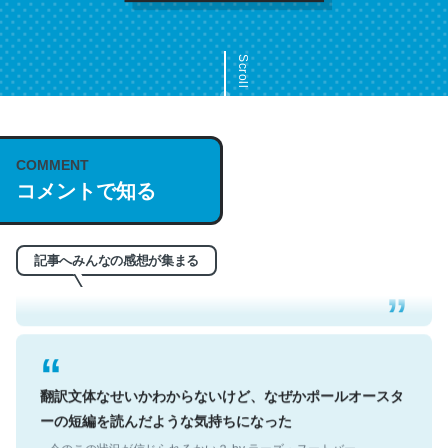
Scroll
COMMENT
これは名文。彼はとてもクレバーなんだろうなと凄く思
コメントで知る
う。英語少しでも読める人は原文もお勧め。自分はこの流
れ好き。Let’s Fucking Go. Then Covid hit. Shit.
記事へみんなの感想が集まる
─今のこの状況が信じられるかい？ by ラーズ・ヌートバー
翻訳文体なせいかわからないけど、なぜかポールオースタ
ーの短編を読んだような気持ちになった
─今のこの状況が信じられるかい？ by ラーズ・ヌートバー