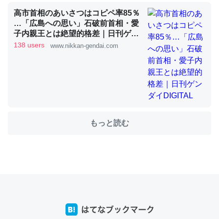
高市首相のあいさつはコピペ率85％
…「広島への思い」石破前首相・愛
子内親王とは絶望的格差｜日刊ゲン
これを元に考えるとカルシウムを大量に使う脊椎動物と貝
ダイDIGITAL
138 users
www.nikkan-gendai.com
類は苦労してるんだな…。腹足類だと殻を無くしてナメク
ジになったり努力してるし。
─ニュース :: 【研究発表】昆虫学の大問題＝「昆虫はなぜ海にいな
いのか」に関する新仮説
もっと読む
ウチもEchoを実家に置いて４年。でたまに覗いてる。ぼ
ちぼちRingも置こうかと画策中。あと、Googleマップで
位置情報を共有してる。電池残量や充電中かが分かるので
これ見て生きてるなって分かる。
─たまにLINEするくらいだった遠方の父67歳と僕。ITツール導入で
コミュニケーションが劇的に変化した｜tayorini by LIFULL介護