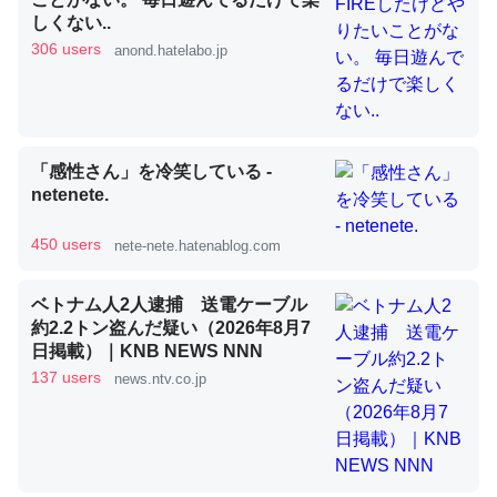
しくない..
306 users
anond.hatelabo.jp
昆虫ってカルシウム少ないのか。知らんかった。調べたら
コオロギのカルシウム分はエビの600分の1程度。
─ニュース :: 【研究発表】昆虫学の大問題＝「昆虫はなぜ海にいな
いのか」に関する新仮説
「感性さん」を冷笑している -
netenete.
450 users
nete-nete.hatenablog.com
論文では「淡水はカルシウムも酸素も不足してて両方に不
ベトナム人2人逮捕 送電ケーブル
約2.2トン盗んだ疑い（2026年8月7
利だから両方が拮抗してるのでは」とあって面白い。海に
日掲載）｜KNB NEWS NNN
いる鋏角類（カブトガニ・ウミグモ）はカルシウムを使わ
137 users
news.ntv.co.jp
ずキチンを強化してる筈だが、酵素が違うのか？
─ニュース :: 【研究発表】昆虫学の大問題＝「昆虫はなぜ海にいな
いのか」に関する新仮説