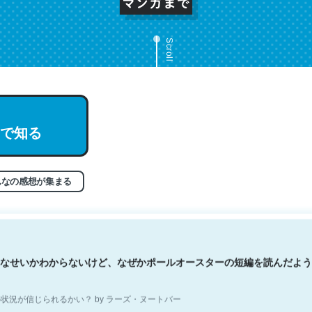
Scroll
文。彼はとてもクレバーなんだろうなと凄く思う。英語少しでも読める
で知る
分はこの流れ好き。Let’s Fucking Go. Then Covid hit. Shit.
状況が信じられるかい？ by ラーズ・ヌートバー
んなの感想が集まる
なせいかわからないけど、なぜかポールオースターの短編を読んだよう
状況が信じられるかい？ by ラーズ・ヌートバー