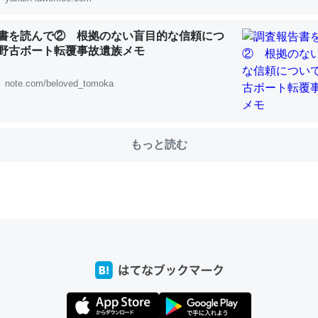
書を読んで② 根拠のない盲目的な信頼につ
choを実家に置いて４年。でたまに覗いてる。ぼちぼちRingも置こう
野古ボート転覆事故遺族メモ
、Googleマップで位置情報を共有してる。電池残量や充電中かが分か
きてるなって分かる。
note.com/beloved_tomoka
INEするくらいだった遠方の父67歳と僕。ITツール導入でコミュニケーションが劇
ni by LIFULL介護
もっと読む
じ理由でEcho Show 8を設定中でした。PrimeとかSpotifyを支払
生で親と会える残り時間を日数にすると1週間とかの人が多いそうだけ
00倍以上に伸ばす効果があるはず……
INEするくらいだった遠方の父67歳と僕。ITツール導入でコミュニケーションが劇
ni by LIFULL介護