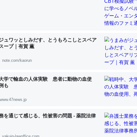
「淡水はカルシウムも酸素も不足してて両方に不利だから両方が拮抗し
ジュワッとしみだす、とうもろこしとスペア
って面白い。海にいる鋏角類（カブトガニ・ウミグモ）はカルシウムを
スープ｜有賀 薫
化してる筈だが、酵素が違うのか？
note.com/kaorun
 :: 【研究発表】昆虫学の大問題＝「昆虫はなぜ海にいないのか」に関する新仮説
大学で輸血の人体実験 患者に動物の血使
例も
www.47news.jp
に考えるとカルシウムを大量に使う脊椎動物と貝類は苦労してるんだな
を無くしてナメクジになったり努力してるし。
務を通じて感じる、性被害の問題 - 薬院法律
 :: 【研究発表】昆虫学の大問題＝「昆虫はなぜ海にいないのか」に関する新仮説
yakuin-lawoffice.com