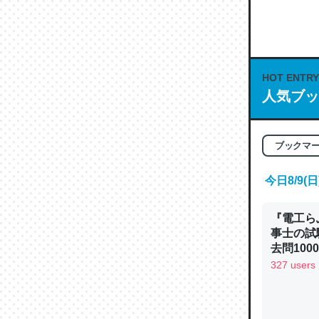
何気にC
な良記事。/続
─GPTの仕
HOT ENTRY
人気ブッ
これは良
ブックマ
の伏線」
やすく強
今日8/9
─GPTの仕
『電工ら
事士の試
去問10
べるノベ
327 users
昆虫って
通.com
の600
─ニュース