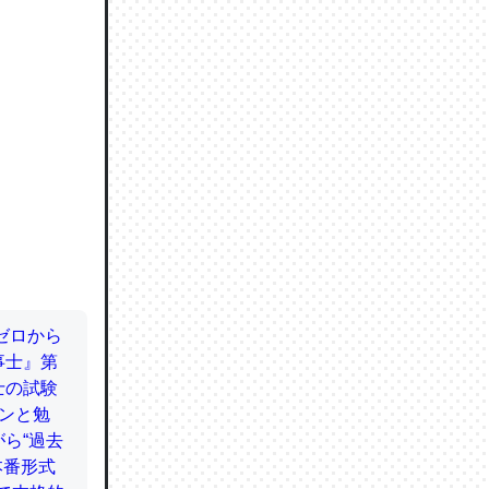
ので貴重
064121
ずっと前
ど分かり
分はエビ