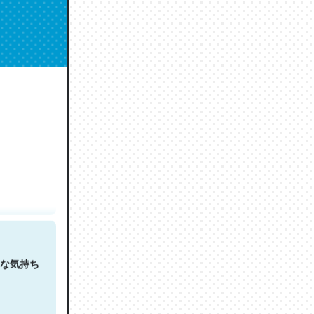
人は原文
な気持ち