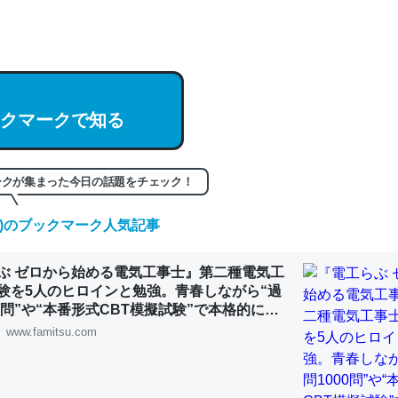
hatGPTの仕組み、特に「トークン」について解説してる記事が少ない
編来た https://isobe324649.hatenablog.com/entry/2023/03/27/
組みと限界についての考察（１） - conceptualization
クマークで知る
記事。32768トークンだと英語小説100ページ分くらい。小説でいう「
ークが集まった今日の話題をチェック！
は回収されないけど、短期記憶というには多い分量。進化すればするほ
くなりそう
(日)のブックマーク人気記事
組みと限界についての考察（１） - conceptualization
ぶ ゼロから始める電気工事士』第二種電気工
験を5人のヒロインと勉強。青春しながら“過
00問”や“本番形式CBT模擬試験”で本格的に学
ルゲーム | ゲーム・エンタメ最新情報のファミ
www.famitsu.com
カルシウム少ないのか。知らんかった。調べたらコオロギのカルシウム
分の1程度。
 :: 【研究発表】昆虫学の大問題＝「昆虫はなぜ海にいないのか」に関する新仮説