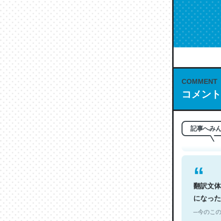
COMMENT
これは名
コメント
もお勧め。自
─今のこの
記事へみ
翻訳文体
になった
─今のこの