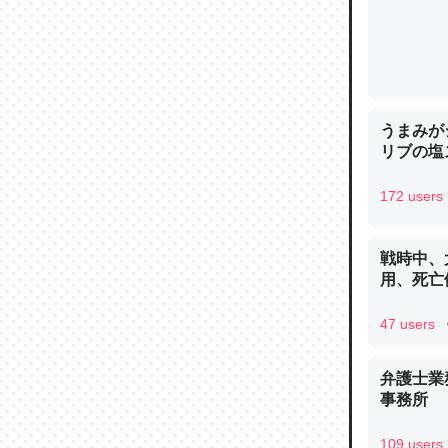
論文では
うまみが
は」とあ
リブの塩
チンを強
172 users
─ニュース
戦時中、
用、死亡
47 users
これを元
類だと殻
弁護士業
─ニュース
事務所
109 users