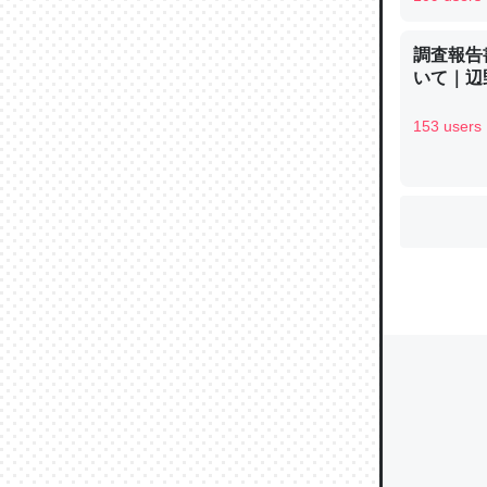
調査報告
ウチもE
いて｜辺
中。あと
れ見て生
153 users
─たまにL
た｜tayori
ちょうど同
きる。一
を実質1
─たまにL
た｜tayori