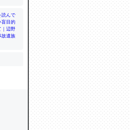
かと画策
るのでこ
的に変化し
う孝行もで
ど、それ
的に変化し