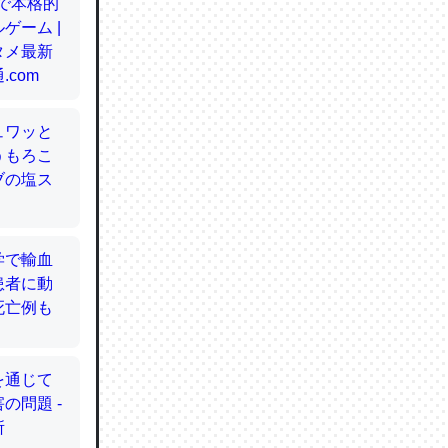
てるので
使わずキ
…。腹足