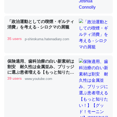
昆虫ってカルシウム少ないのか。知らんかった。調べたら
コオロギのカルシウム分はエビの600分の1程度。
「政治運動としての喫煙・ギルティ
消費」を考える - シロクマの屑籠
─ニュース :: 【研究発表】昆虫学の大問題＝「昆虫はなぜ海にいな
いのか」に関する新仮説
35 users
p-shirokuma.hatenadiary.com
保険適用、歯科治療の白い新素材は
論文では「淡水はカルシウムも酸素も不足してて両方に不
割安 耐久性は金属並み、ブリッジ
利だから両方が拮抗してるのでは」とあって面白い。海に
に選ぶ患者増える【もっと知りた
い！】【グッド！モーニング】
39 users
いる鋏角類（カブトガニ・ウミグモ）はカルシウムを使わ
www.youtube.com
(2026年8月3日)
ずキチンを強化してる筈だが、酵素が違うのか？
─ニュース :: 【研究発表】昆虫学の大問題＝「昆虫はなぜ海にいな
いのか」に関する新仮説