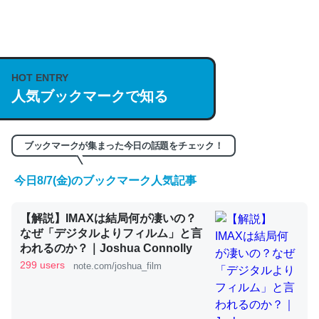
何気にChatGPTの仕組み、特に「トークン」について解
説してる記事が少ないので貴重な良記事。/続編来た
https://isobe324649.hatenablog.com/entry/2023/03/27
HOT ENTRY
/064121
人気ブックマークで知る
─GPTの仕組みと限界についての考察（１） - conceptualization
ブックマークが集まった今日の話題をチェック！
今日8/7(金)のブックマーク人気記事
これは良記事。32768トークンだと英語小説100ページ分
くらい。小説でいう「ずっと前の伏線」は回収されないけ
【解説】IMAXは結局何が凄いの？
ど、短期記憶というには多い分量。進化すればするほど分
なぜ「デジタルよりフィルム」と言
かりやすく強くなりそう
われるのか？｜Joshua Connolly
299 users
note.com/joshua_film
─GPTの仕組みと限界についての考察（１） - conceptualization