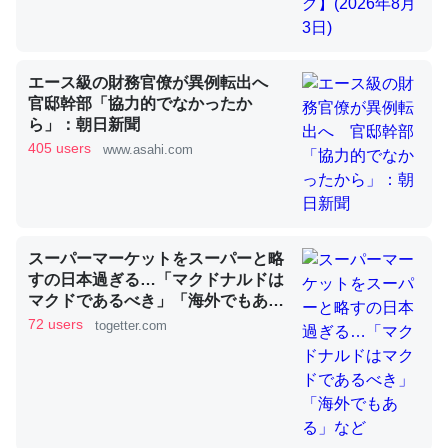
これを元に考えるとカルシウムを大量に使う脊椎動物と貝
類は苦労してるんだな…。腹足類だと殻を無くしてナメク
エース級の財務官僚が異例転出へ
ジになったり努力してるし。
官邸幹部「協力的でなかったか
ら」：朝日新聞
─ニュース :: 【研究発表】昆虫学の大問題＝「昆虫はなぜ海にいな
いのか」に関する新仮説
405 users
www.asahi.com
スーパーマーケットをスーパーと略
ウチもEchoを実家に置いて４年。でたまに覗いてる。ぼ
すの日本過ぎる…「マクドナルドは
ちぼちRingも置こうかと画策中。あと、Googleマップで
マクドであるべき」「海外でもあ
位置情報を共有してる。電池残量や充電中かが分かるので
る」など
72 users
togetter.com
これ見て生きてるなって分かる。
─たまにLINEするくらいだった遠方の父67歳と僕。ITツール導入で
コミュニケーションが劇的に変化した｜tayorini by LIFULL介護