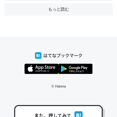
もっと読む
ちょうど同じ理由でEcho Show 8を設定中でした。Prime
とかSpotifyを支払う孝行もできる。一生で親と会える残
り時間を日数にすると1週間とかの人が多いそうだけど、
それを実質100倍以上に伸ばす効果があるはず……
─たまにLINEするくらいだった遠方の父67歳と僕。ITツール導入で
コミュニケーションが劇的に変化した｜tayorini by LIFULL介護
私も3年前ぐらいに祖母の家に設置した。ポケットWifiみ
© Hatena
たいなのでネット環境作ったけどAlexaしか使わないので
回線代ほとんどかからないですよ。参考：
https://toyoshi.hatenablog.com/entry/2019/05/15/1805
34
─たまにLINEするくらいだった遠方の父67歳と僕。ITツール導入で