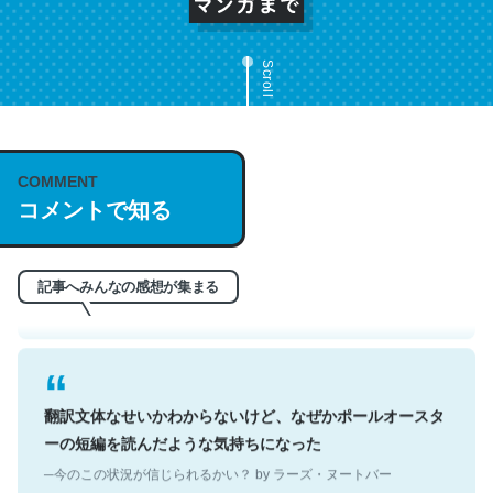
Scroll
これは名文。彼はとてもクレバーなんだろうなと凄く思
COMMENT
う。英語少しでも読める人は原文もお勧め。自分はこの流
コメントで知る
れ好き。Let’s Fucking Go. Then Covid hit. Shit.
─今のこの状況が信じられるかい？ by ラーズ・ヌートバー
記事へみんなの感想が集まる
翻訳文体なせいかわからないけど、なぜかポールオースタ
ーの短編を読んだような気持ちになった
─今のこの状況が信じられるかい？ by ラーズ・ヌートバー