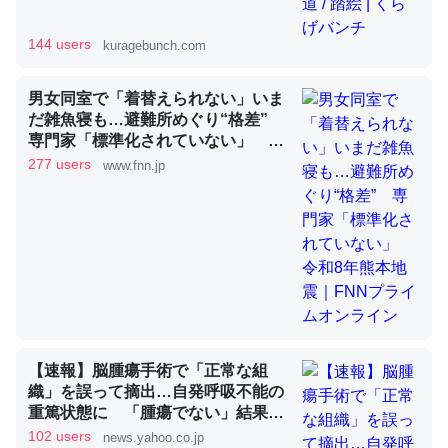
144 users
kuragebunch.com
昆虫ってカルシウム少ないのか。知らんかった。調べたら
コオロギのカルシウム分はエビの600分の1程度。
男女同室で「着替えられない」いま
─ニュース :: 【研究発表】昆虫学の大問題＝「昆虫はなぜ海にいな
だ雑魚寝も…避難所めぐり“格差”
いのか」に関する新仮説
専門家「標準化されていない」 令
和8年熊本地震｜FNNプライムオン
277 users
www.fnn.jp
ライン
論文では「淡水はカルシウムも酸素も不足してて両方に不
利だから両方が拮抗してるのでは」とあって面白い。海に
いる鋏角類（カブトガニ・ウミグモ）はカルシウムを使わ
ずキチンを強化してる筈だが、酵素が違うのか？
─ニュース :: 【研究発表】昆虫学の大問題＝「昆虫はなぜ海にいな
いのか」に関する新仮説
【速報】脳腫瘍手術で「正常な組
織」を誤って摘出…自発呼吸不能の
重篤状態に 「腫瘍でない」結果出
ても“勘違い”で摘出継続 通常の生
102 users
news.yahoo.co.jp