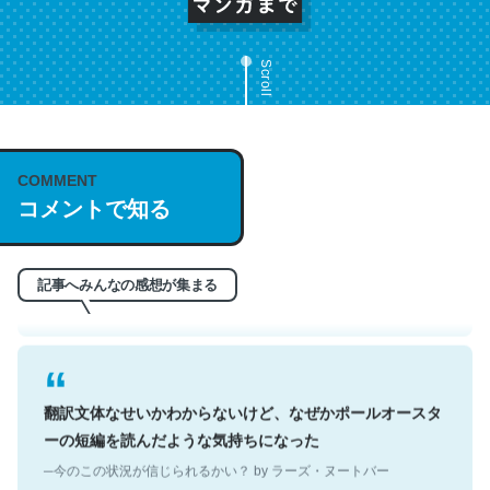
Scroll
これは名文。彼はとてもクレバーなんだろうなと凄く思
COMMENT
う。英語少しでも読める人は原文もお勧め。自分はこの流
コメントで知る
れ好き。Let’s Fucking Go. Then Covid hit. Shit.
─今のこの状況が信じられるかい？ by ラーズ・ヌートバー
記事へみんなの感想が集まる
翻訳文体なせいかわからないけど、なぜかポールオースタ
ーの短編を読んだような気持ちになった
─今のこの状況が信じられるかい？ by ラーズ・ヌートバー