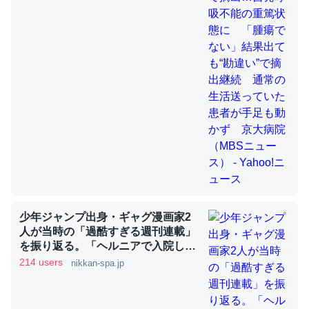
活送っていた患者が手足も動かず
京大病院（MBSニュース） -
これを元に考えるとカルシウムを大量に使う脊椎動物と貝
Yahoo!ニュース
類は苦労してるんだな…。腹足類だと殻を無くしてナメク
ジになったり努力してるし。
─ニュース :: 【研究発表】昆虫学の大問題＝「昆虫はなぜ海にいな
いのか」に関する新仮説
ウチもEchoを実家に置いて４年。でたまに覗いてる。ぼ
ちぼちRingも置こうかと画策中。あと、Googleマップで
少年ジャンプ出身・ギャグ漫画家2
位置情報を共有してる。電池残量や充電中かが分かるので
人が当時の「過酷すぎる週刊連載」
これ見て生きてるなって分かる。
を振り返る。「ヘルニアで入院して
─たまにLINEするくらいだった遠方の父67歳と僕。ITツール導入で
も原稿は落とさない」ストイックな
214 users
nikkan-spa.jp
コミュニケーションが劇的に変化した｜tayorini by LIFULL介護
舞台裏 | 日刊SPA!