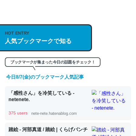
何気にChatGPTの仕組み、特に「トークン」について解
説してる記事が少ないので貴重な良記事。/続編来た
https://isobe324649.hatenablog.com/entry/2023/03/27
HOT ENTRY
/064121
人気ブックマークで知る
─GPTの仕組みと限界についての考察（１） - conceptualization
ブックマークが集まった今日の話題をチェック！
今日8/7(金)のブックマーク人気記事
これは良記事。32768トークンだと英語小説100ページ分
くらい。小説でいう「ずっと前の伏線」は回収されないけ
「感性さん」を冷笑している -
ど、短期記憶というには多い分量。進化すればするほど分
netenete.
かりやすく強くなりそう
375 users
nete-nete.hatenablog.com
─GPTの仕組みと限界についての考察（１） - conceptualization
踏絵 - 河部真道 / 踏絵 | くらげバンチ