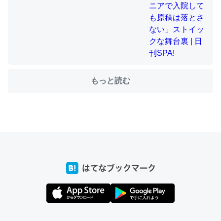
ちょうど同じ理由でEcho Show 8を設定中でした。Prime
とかSpotifyを支払う孝行もできる。一生で親と会える残
り時間を日数にすると1週間とかの人が多いそうだけど、
それを実質100倍以上に伸ばす効果があるはず……
もっと読む
─たまにLINEするくらいだった遠方の父67歳と僕。ITツール導入で
コミュニケーションが劇的に変化した｜tayorini by LIFULL介護
私も3年前ぐらいに祖母の家に設置した。ポケットWifiみ
たいなのでネット環境作ったけどAlexaしか使わないので
回線代ほとんどかからないですよ。参考：
https://toyoshi.hatenablog.com/entry/2019/05/15/1805
34
─たまにLINEするくらいだった遠方の父67歳と僕。ITツール導入で