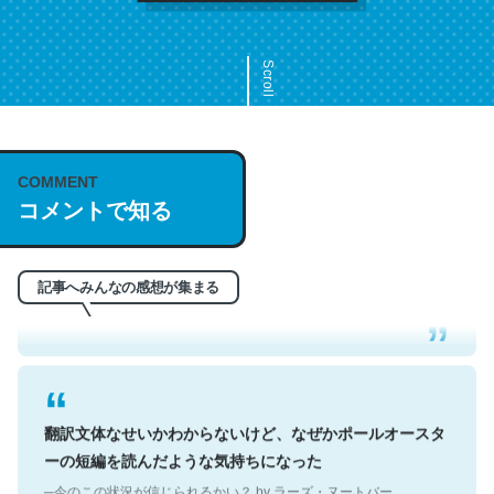
Scroll
COMMENT
これは名文。彼はとてもクレバーなんだろうなと凄く思
コメントで知る
う。英語少しでも読める人は原文もお勧め。自分はこの流
れ好き。Let’s Fucking Go. Then Covid hit. Shit.
─今のこの状況が信じられるかい？ by ラーズ・ヌートバー
記事へみんなの感想が集まる
翻訳文体なせいかわからないけど、なぜかポールオースタ
ーの短編を読んだような気持ちになった
─今のこの状況が信じられるかい？ by ラーズ・ヌートバー