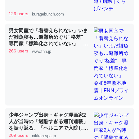
126 users
kuragebunch.com
昆虫ってカルシウム少ないのか。知らんかった。調べたら
コオロギのカルシウム分はエビの600分の1程度。
男女同室で「着替えられない」いま
だ雑魚寝も…避難所めぐり“格差”
─ニュース :: 【研究発表】昆虫学の大問題＝「昆虫はなぜ海にいな
いのか」に関する新仮説
専門家「標準化されていない」 令
和8年熊本地震｜FNNプライムオン
266 users
www.fnn.jp
ライン
論文では「淡水はカルシウムも酸素も不足してて両方に不
利だから両方が拮抗してるのでは」とあって面白い。海に
いる鋏角類（カブトガニ・ウミグモ）はカルシウムを使わ
ずキチンを強化してる筈だが、酵素が違うのか？
少年ジャンプ出身・ギャグ漫画家2
─ニュース :: 【研究発表】昆虫学の大問題＝「昆虫はなぜ海にいな
いのか」に関する新仮説
人が当時の「過酷すぎる週刊連載」
を振り返る。「ヘルニアで入院して
も原稿は落とさない」ストイックな
209 users
nikkan-spa.jp