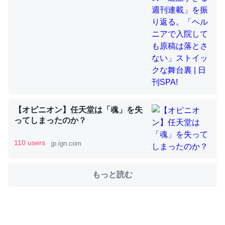
舞台裏 | 日刊SPA!
これを元に考えるとカルシウムを大量に使う脊椎動物と貝
類は苦労してるんだな…。腹足類だと殻を無くしてナメク
ジになったり努力してるし。
─ニュース :: 【研究発表】昆虫学の大問題＝「昆虫はなぜ海にいな
いのか」に関する新仮説
【オピニオン】任天堂は「魂」を失
ってしまったのか？
110 users
ウチもEchoを実家に置いて４年。でたまに覗いてる。ぼ
jp.ign.com
ちぼちRingも置こうかと画策中。あと、Googleマップで
位置情報を共有してる。電池残量や充電中かが分かるので
もっと読む
これ見て生きてるなって分かる。
─たまにLINEするくらいだった遠方の父67歳と僕。ITツール導入で
コミュニケーションが劇的に変化した｜tayorini by LIFULL介護