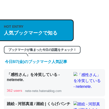
何気にChatGPTの仕組み、特に「トークン」について解
説してる記事が少ないので貴重な良記事。/続編来た
https://isobe324649.hatenablog.com/entry/2023/03/27
HOT ENTRY
/064121
人気ブックマークで知る
─GPTの仕組みと限界についての考察（１） - conceptualization
ブックマークが集まった今日の話題をチェック！
今日8/7(金)のブックマーク人気記事
これは良記事。32768トークンだと英語小説100ページ分
「感性さん」を冷笑している -
くらい。小説でいう「ずっと前の伏線」は回収されないけ
netenete.
ど、短期記憶というには多い分量。進化すればするほど分
かりやすく強くなりそう
362 users
nete-nete.hatenablog.com
─GPTの仕組みと限界についての考察（１） - conceptualization
踏絵 - 河部真道 / 踏絵 | くらげバンチ