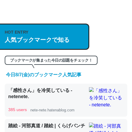
何気にChatGPTの仕組み、特に「トークン」について解
説してる記事が少ないので貴重な良記事。/続編来た
HOT ENTRY
https://isobe324649.hatenablog.com/entry/2023/03/27
人気ブックマークで知る
/064121
─GPTの仕組みと限界についての考察（１） - conceptualization
ブックマークが集まった今日の話題をチェック！
今日8/7(金)のブックマーク人気記事
これは良記事。32768トークンだと英語小説100ページ分
「感性さん」を冷笑している -
くらい。小説でいう「ずっと前の伏線」は回収されないけ
netenete.
ど、短期記憶というには多い分量。進化すればするほど分
かりやすく強くなりそう
385 users
nete-nete.hatenablog.com
─GPTの仕組みと限界についての考察（１） - conceptualization
踏絵 - 河部真道 / 踏絵 | くらげバンチ