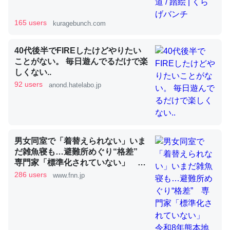
165 users
kuragebunch.com
昆虫ってカルシウム少ないのか。知らんかった。調べたら
40代後半でFIREしたけどやりたい
コオロギのカルシウム分はエビの600分の1程度。
ことがない。 毎日遊んでるだけで楽
─ニュース :: 【研究発表】昆虫学の大問題＝「昆虫はなぜ海にいな
しくない..
いのか」に関する新仮説
92 users
anond.hatelabo.jp
論文では「淡水はカルシウムも酸素も不足してて両方に不
男女同室で「着替えられない」いま
利だから両方が拮抗してるのでは」とあって面白い。海に
だ雑魚寝も…避難所めぐり“格差”
専門家「標準化されていない」 令
いる鋏角類（カブトガニ・ウミグモ）はカルシウムを使わ
和8年熊本地震｜FNNプライムオン
286 users
www.fnn.jp
ずキチンを強化してる筈だが、酵素が違うのか？
ライン
─ニュース :: 【研究発表】昆虫学の大問題＝「昆虫はなぜ海にいな
いのか」に関する新仮説