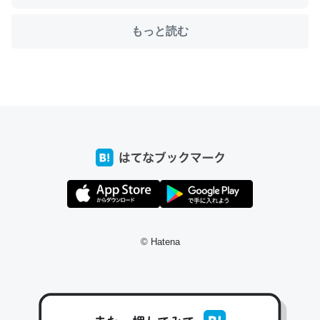
もっと読む
ちょうど同じ理由でEcho Show 8を設定中でした。Prime
とかSpotifyを支払う孝行もできる。一生で親と会える残
り時間を日数にすると1週間とかの人が多いそうだけど、
それを実質100倍以上に伸ばす効果があるはず……
─たまにLINEするくらいだった遠方の父67歳と僕。ITツール導入で
コミュニケーションが劇的に変化した｜tayorini by LIFULL介護
私も3年前ぐらいに祖母の家に設置した。ポケットWifiみ
© Hatena
たいなのでネット環境作ったけどAlexaしか使わないので
回線代ほとんどかからないですよ。参考：
https://toyoshi.hatenablog.com/entry/2019/05/15/1805
34