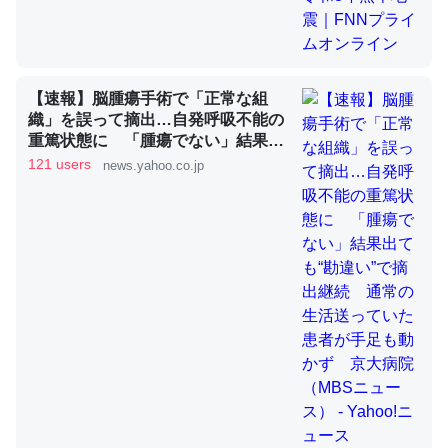
これを元に考えるとカルシウムを大量に使う脊椎動物と貝
類は苦労してるんだな…。腹足類だと殻を無くしてナメク
【速報】脳腫瘍手術で「正常な組
ジになったり努力してるし。
織」を誤って摘出…自発呼吸不能の
重篤状態に 「腫瘍でない」結果出
─ニュース :: 【研究発表】昆虫学の大問題＝「昆虫はなぜ海にいな
ても“勘違い”で摘出継続 通常の生
いのか」に関する新仮説
121 users
news.yahoo.co.jp
活送っていた患者が手足も動かず
京大病院（MBSニュース） -
Yahoo!ニュース
ウチもEchoを実家に置いて４年。でたまに覗いてる。ぼ
ちぼちRingも置こうかと画策中。あと、Googleマップで
位置情報を共有してる。電池残量や充電中かが分かるので
これ見て生きてるなって分かる。
─たまにLINEするくらいだった遠方の父67歳と僕。ITツール導入で
コミュニケーションが劇的に変化した｜tayorini by LIFULL介護