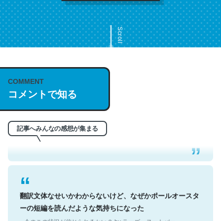
Scroll
COMMENT
これは名文。彼はとてもクレバーなんだろうなと凄く思
コメントで知る
う。英語少しでも読める人は原文もお勧め。自分はこの流
れ好き。Let’s Fucking Go. Then Covid hit. Shit.
─今のこの状況が信じられるかい？ by ラーズ・ヌートバー
記事へみんなの感想が集まる
翻訳文体なせいかわからないけど、なぜかポールオースタ
ーの短編を読んだような気持ちになった
─今のこの状況が信じられるかい？ by ラーズ・ヌートバー