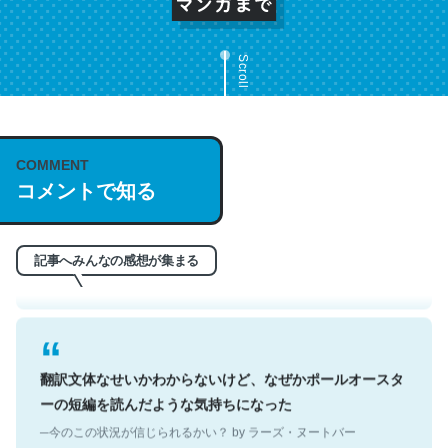
Scroll
これは名文。彼はとてもクレバーなんだろうなと凄く思
COMMENT
コメントで知る
う。英語少しでも読める人は原文もお勧め。自分はこの流
れ好き。Let’s Fucking Go. Then Covid hit. Shit.
─今のこの状況が信じられるかい？ by ラーズ・ヌートバー
記事へみんなの感想が集まる
翻訳文体なせいかわからないけど、なぜかポールオースタ
ーの短編を読んだような気持ちになった
─今のこの状況が信じられるかい？ by ラーズ・ヌートバー