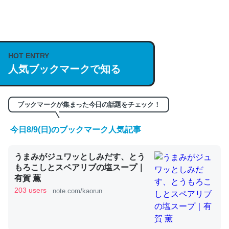
何気にChatGPTの仕組み、特に「トークン」について解
説してる記事が少ないので貴重な良記事。/続編来た
https://isobe324649.hatenablog.com/entry/2023/03/27
HOT ENTRY
/064121
人気ブックマークで知る
─GPTの仕組みと限界についての考察（１） - conceptualization
ブックマークが集まった今日の話題をチェック！
今日8/9(日)のブックマーク人気記事
これは良記事。32768トークンだと英語小説100ページ分
くらい。小説でいう「ずっと前の伏線」は回収されないけ
うまみがジュワッとしみだす、とう
ど、短期記憶というには多い分量。進化すればするほど分
もろこしとスペアリブの塩スープ｜
かりやすく強くなりそう
有賀 薫
203 users
note.com/kaorun
─GPTの仕組みと限界についての考察（１） - conceptualization