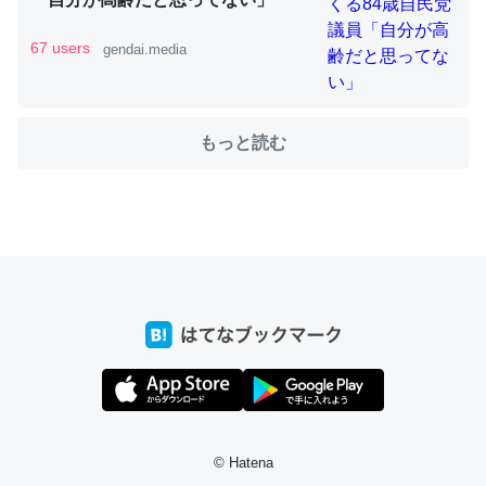
67 users
gendai.media
ちょうど同じ理由でEcho Show 8を設定中でした。Prime
とかSpotifyを支払う孝行もできる。一生で親と会える残
り時間を日数にすると1週間とかの人が多いそうだけど、
もっと読む
それを実質100倍以上に伸ばす効果があるはず……
─たまにLINEするくらいだった遠方の父67歳と僕。ITツール導入で
コミュニケーションが劇的に変化した｜tayorini by LIFULL介護
私も3年前ぐらいに祖母の家に設置した。ポケットWifiみ
たいなのでネット環境作ったけどAlexaしか使わないので
回線代ほとんどかからないですよ。参考：
https://toyoshi.hatenablog.com/entry/2019/05/15/1805
34
© Hatena
─たまにLINEするくらいだった遠方の父67歳と僕。ITツール導入で