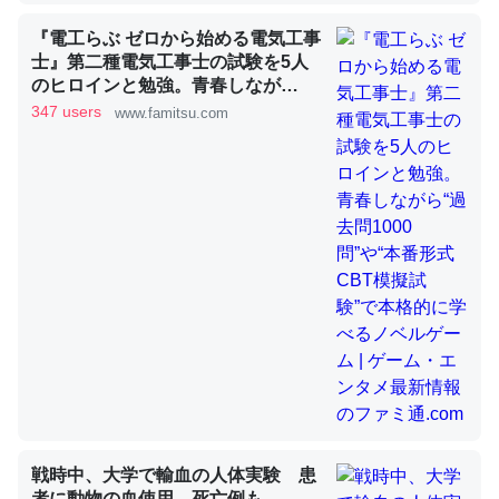
『電工らぶ ゼロから始める電気工事
士』第二種電気工事士の試験を5人
昆虫ってカルシウム少ないのか。知らんかった。調べたら
のヒロインと勉強。青春しなが
コオロギのカルシウム分はエビの600分の1程度。
ら“過去問1000問”や“本番形式CBT
347 users
www.famitsu.com
─ニュース :: 【研究発表】昆虫学の大問題＝「昆虫はなぜ海にいな
模擬試験”で本格的に学べるノベル
いのか」に関する新仮説
ゲーム | ゲーム・エンタメ最新情報
のファミ通.com
論文では「淡水はカルシウムも酸素も不足してて両方に不
利だから両方が拮抗してるのでは」とあって面白い。海に
いる鋏角類（カブトガニ・ウミグモ）はカルシウムを使わ
ずキチンを強化してる筈だが、酵素が違うのか？
─ニュース :: 【研究発表】昆虫学の大問題＝「昆虫はなぜ海にいな
いのか」に関する新仮説
戦時中、大学で輸血の人体実験 患
者に動物の血使用、死亡例も