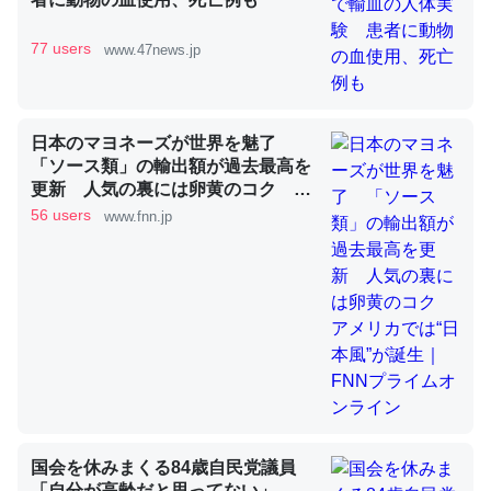
77 users
www.47news.jp
これを元に考えるとカルシウムを大量に使う脊椎動物と貝
類は苦労してるんだな…。腹足類だと殻を無くしてナメク
ジになったり努力してるし。
─ニュース :: 【研究発表】昆虫学の大問題＝「昆虫はなぜ海にいな
日本のマヨネーズが世界を魅了
いのか」に関する新仮説
「ソース類」の輸出額が過去最高を
更新 人気の裏には卵黄のコク ア
メリカでは“日本風”が誕生｜FNNプ
56 users
www.fnn.jp
ライムオンライン
ウチもEchoを実家に置いて４年。でたまに覗いてる。ぼ
ちぼちRingも置こうかと画策中。あと、Googleマップで
位置情報を共有してる。電池残量や充電中かが分かるので
これ見て生きてるなって分かる。
─たまにLINEするくらいだった遠方の父67歳と僕。ITツール導入で
コミュニケーションが劇的に変化した｜tayorini by LIFULL介護
国会を休みまくる84歳自民党議員
「自分が高齢だと思ってない」