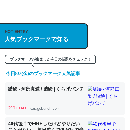
何気にChatGPTの仕組み、特に「トークン」について解
説してる記事が少ないので貴重な良記事。/続編来た
https://isobe324649.hatenablog.com/entry/2023/03/27
HOT ENTRY
人気ブックマークで知る
/064121
─GPTの仕組みと限界についての考察（１） - conceptualization
ブックマークが集まった今日の話題をチェック！
今日8/7(金)のブックマーク人気記事
これは良記事。32768トークンだと英語小説100ページ分
踏絵 - 河部真道 / 踏絵 | くらげバンチ
くらい。小説でいう「ずっと前の伏線」は回収されないけ
ど、短期記憶というには多い分量。進化すればするほど分
かりやすく強くなりそう
299 users
kuragebunch.com
─GPTの仕組みと限界についての考察（１） - conceptualization
40代後半でFIREしたけどやりたい
ことがない。 毎日遊んでるだけで楽