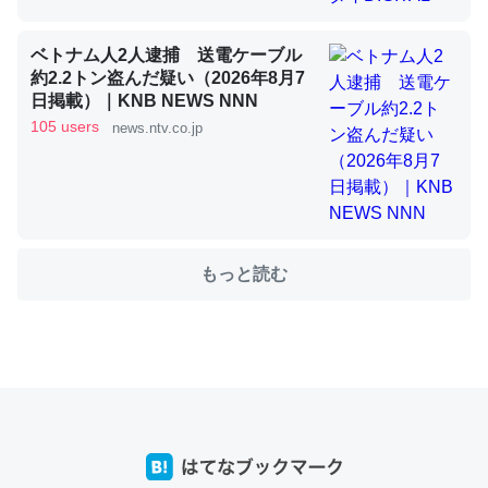
ベトナム人2人逮捕 送電ケーブル
これを元に考えるとカルシウムを大量に使う脊椎動物と貝
約2.2トン盗んだ疑い（2026年8月7
類は苦労してるんだな…。腹足類だと殻を無くしてナメク
日掲載）｜KNB NEWS NNN
105 users
ジになったり努力してるし。
news.ntv.co.jp
─ニュース :: 【研究発表】昆虫学の大問題＝「昆虫はなぜ海にいな
いのか」に関する新仮説
もっと読む
ウチもEchoを実家に置いて４年。でたまに覗いてる。ぼ
ちぼちRingも置こうかと画策中。あと、Googleマップで
位置情報を共有してる。電池残量や充電中かが分かるので
これ見て生きてるなって分かる。
─たまにLINEするくらいだった遠方の父67歳と僕。ITツール導入で
コミュニケーションが劇的に変化した｜tayorini by LIFULL介護