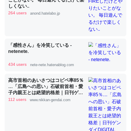
しくない..
264 users
anond.hatelabo.jp
昆虫ってカルシウム少ないのか。知らんかった。調べたら
コオロギのカルシウム分はエビの600分の1程度。
─ニュース :: 【研究発表】昆虫学の大問題＝「昆虫はなぜ海にいな
いのか」に関する新仮説
「感性さん」を冷笑している -
netenete.
434 users
nete-nete.hatenablog.com
論文では「淡水はカルシウムも酸素も不足してて両方に不
高市首相のあいさつはコピペ率85％
利だから両方が拮抗してるのでは」とあって面白い。海に
…「広島への思い」石破前首相・愛
子内親王とは絶望的格差｜日刊ゲン
いる鋏角類（カブトガニ・ウミグモ）はカルシウムを使わ
ダイDIGITAL
112 users
www.nikkan-gendai.com
ずキチンを強化してる筈だが、酵素が違うのか？
─ニュース :: 【研究発表】昆虫学の大問題＝「昆虫はなぜ海にいな
いのか」に関する新仮説