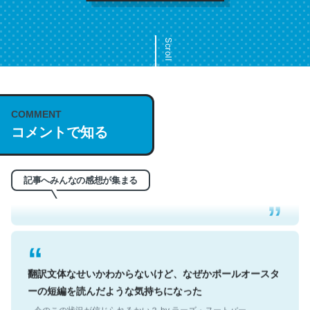
Scroll
COMMENT
これは名文。彼はとてもクレバーなんだろうなと凄く思
コメントで知る
う。英語少しでも読める人は原文もお勧め。自分はこの流
れ好き。Let’s Fucking Go. Then Covid hit. Shit.
─今のこの状況が信じられるかい？ by ラーズ・ヌートバー
記事へみんなの感想が集まる
翻訳文体なせいかわからないけど、なぜかポールオースタ
ーの短編を読んだような気持ちになった
─今のこの状況が信じられるかい？ by ラーズ・ヌートバー