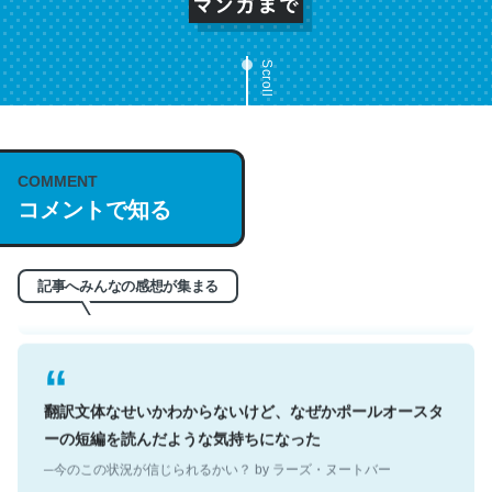
Scroll
これは名文。彼はとてもクレバーなんだろうなと凄く思
COMMENT
う。英語少しでも読める人は原文もお勧め。自分はこの流
コメントで知る
れ好き。Let’s Fucking Go. Then Covid hit. Shit.
─今のこの状況が信じられるかい？ by ラーズ・ヌートバー
記事へみんなの感想が集まる
翻訳文体なせいかわからないけど、なぜかポールオースタ
ーの短編を読んだような気持ちになった
─今のこの状況が信じられるかい？ by ラーズ・ヌートバー