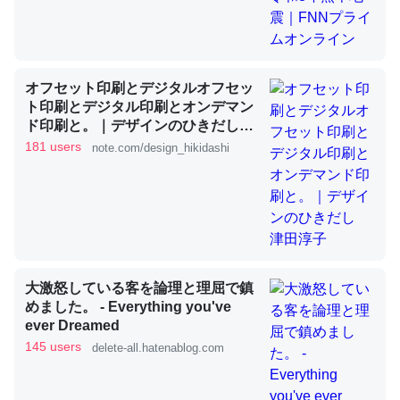
これを元に考えるとカルシウムを大量に使う脊椎動物と貝
類は苦労してるんだな…。腹足類だと殻を無くしてナメク
ジになったり努力してるし。
オフセット印刷とデジタルオフセッ
ト印刷とデジタル印刷とオンデマン
─ニュース :: 【研究発表】昆虫学の大問題＝「昆虫はなぜ海にいな
いのか」に関する新仮説
ド印刷と。｜デザインのひきだし
津田淳子
181 users
note.com/design_hikidashi
ウチもEchoを実家に置いて４年。でたまに覗いてる。ぼ
ちぼちRingも置こうかと画策中。あと、Googleマップで
位置情報を共有してる。電池残量や充電中かが分かるので
大激怒している客を論理と理屈で鎮
これ見て生きてるなって分かる。
めました。 - Everything you've
ever Dreamed
─たまにLINEするくらいだった遠方の父67歳と僕。ITツール導入で
コミュニケーションが劇的に変化した｜tayorini by LIFULL介護
145 users
delete-all.hatenablog.com