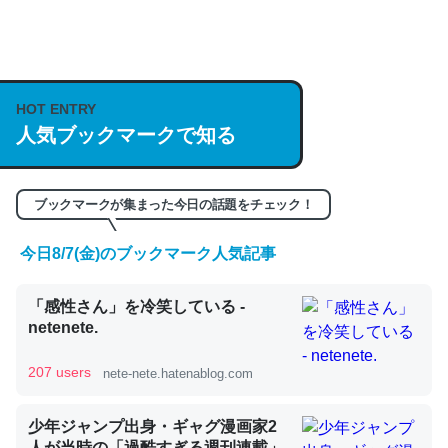
何気にChatGPTの仕組み、特に「トークン」について解
説してる記事が少ないので貴重な良記事。/続編来た
https://isobe324649.hatenablog.com/entry/2023/03/27
HOT ENTRY
/064121
人気ブックマークで知る
─GPTの仕組みと限界についての考察（１） - conceptualization
ブックマークが集まった今日の話題をチェック！
今日8/7(金)のブックマーク人気記事
これは良記事。32768トークンだと英語小説100ページ分
くらい。小説でいう「ずっと前の伏線」は回収されないけ
「感性さん」を冷笑している -
ど、短期記憶というには多い分量。進化すればするほど分
netenete.
かりやすく強くなりそう
─GPTの仕組みと限界についての考察（１） - conceptualization
207 users
nete-nete.hatenablog.com
少年ジャンプ出身・ギャグ漫画家2
人が当時の「過酷すぎる週刊連載」