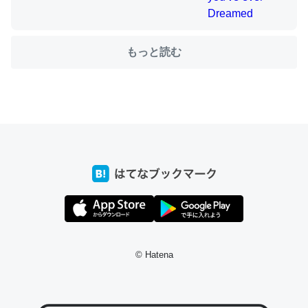
ちょうど同じ理由でEcho Show 8を設定中でした。Prime
もっと読む
とかSpotifyを支払う孝行もできる。一生で親と会える残
り時間を日数にすると1週間とかの人が多いそうだけど、
それを実質100倍以上に伸ばす効果があるはず……
─たまにLINEするくらいだった遠方の父67歳と僕。ITツール導入で
コミュニケーションが劇的に変化した｜tayorini by LIFULL介護
私も3年前ぐらいに祖母の家に設置した。ポケットWifiみ
たいなのでネット環境作ったけどAlexaしか使わないので
回線代ほとんどかからないですよ。参考：
© Hatena
https://toyoshi.hatenablog.com/entry/2019/05/15/1805
34
─たまにLINEするくらいだった遠方の父67歳と僕。ITツール導入で