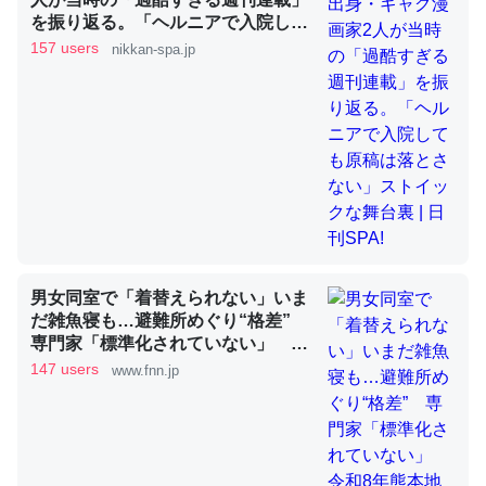
を振り返る。「ヘルニアで入院して
も原稿は落とさない」ストイックな
157 users
nikkan-spa.jp
昆虫ってカルシウム少ないのか。知らんかった。調べたら
舞台裏 | 日刊SPA!
コオロギのカルシウム分はエビの600分の1程度。
─ニュース :: 【研究発表】昆虫学の大問題＝「昆虫はなぜ海にいな
いのか」に関する新仮説
論文では「淡水はカルシウムも酸素も不足してて両方に不
利だから両方が拮抗してるのでは」とあって面白い。海に
男女同室で「着替えられない」いま
だ雑魚寝も…避難所めぐり“格差”
いる鋏角類（カブトガニ・ウミグモ）はカルシウムを使わ
専門家「標準化されていない」 令
ずキチンを強化してる筈だが、酵素が違うのか？
和8年熊本地震｜FNNプライムオン
147 users
www.fnn.jp
─ニュース :: 【研究発表】昆虫学の大問題＝「昆虫はなぜ海にいな
ライン
いのか」に関する新仮説