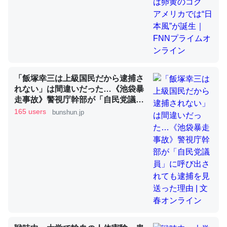
昆虫ってカルシウム少ないのか。知らんかった。調べたら
コオロギのカルシウム分はエビの600分の1程度。
─ニュース :: 【研究発表】昆虫学の大問題＝「昆虫はなぜ海にいな
いのか」に関する新仮説
「飯塚幸三は上級国民だから逮捕さ
れない」は間違いだった…《池袋暴
走事故》警視庁幹部が「自民党議
員」に呼び出されても逮捕を見送っ
165 users
bunshun.jp
た理由 | 文春オンライン
論文では「淡水はカルシウムも酸素も不足してて両方に不
利だから両方が拮抗してるのでは」とあって面白い。海に
いる鋏角類（カブトガニ・ウミグモ）はカルシウムを使わ
ずキチンを強化してる筈だが、酵素が違うのか？
─ニュース :: 【研究発表】昆虫学の大問題＝「昆虫はなぜ海にいな
いのか」に関する新仮説