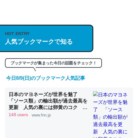
何気にChatGPTの仕組み、特に「トークン」について解
説してる記事が少ないので貴重な良記事。/続編来た
https://isobe324649.hatenablog.com/entry/2023/03/27
HOT ENTRY
/064121
人気ブックマークで知る
─GPTの仕組みと限界についての考察（１） - conceptualization
ブックマークが集まった今日の話題をチェック！
今日8/9(日)のブックマーク人気記事
これは良記事。32768トークンだと英語小説100ページ分
くらい。小説でいう「ずっと前の伏線」は回収されないけ
日本のマヨネーズが世界を魅了
ど、短期記憶というには多い分量。進化すればするほど分
「ソース類」の輸出額が過去最高を
かりやすく強くなりそう
更新 人気の裏には卵黄のコク ア
メリカでは“日本風”が誕生｜FNNプ
148 users
www.fnn.jp
─GPTの仕組みと限界についての考察（１） - conceptualization
ライムオンライン