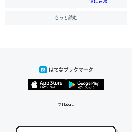
もっと読む
ちょうど同じ理由でEcho Show 8を設定中でした。Prime
とかSpotifyを支払う孝行もできる。一生で親と会える残
り時間を日数にすると1週間とかの人が多いそうだけど、
それを実質100倍以上に伸ばす効果があるはず……
─たまにLINEするくらいだった遠方の父67歳と僕。ITツール導入で
コミュニケーションが劇的に変化した｜tayorini by LIFULL介護
私も3年前ぐらいに祖母の家に設置した。ポケットWifiみ
たいなのでネット環境作ったけどAlexaしか使わないので
© Hatena
回線代ほとんどかからないですよ。参考：
https://toyoshi.hatenablog.com/entry/2019/05/15/1805
34
─たまにLINEするくらいだった遠方の父67歳と僕。ITツール導入で