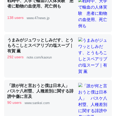
戦時中、大学で輸血の人体実験 患
者に動物の血使用、死亡例も
これを元に考えるとカルシウムを大量に使う脊椎動物と貝
138 users
www.47news.jp
類は苦労してるんだな…。腹足類だと殻を無くしてナメク
ジになったり努力してるし。
─ニュース :: 【研究発表】昆虫学の大問題＝「昆虫はなぜ海にいな
いのか」に関する新仮説
うまみがジュワッとしみだす、とう
もろこしとスペアリブの塩スープ｜
有賀 薫
292 users
note.com/kaorun
ウチもEchoを実家に置いて４年。でたまに覗いてる。ぼ
ちぼちRingも置こうかと画策中。あと、Googleマップで
位置情報を共有してる。電池残量や充電中かが分かるので
「誰が何と言おうと僕は日本人」
これ見て生きてるなって分かる。
バスケ八村塁、人種差別に関する誹
謗中傷に言及
─たまにLINEするくらいだった遠方の父67歳と僕。ITツール導入で
コミュニケーションが劇的に変化した｜tayorini by LIFULL介護
90 users
www.sankei.com