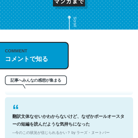
Scroll
これは名文。彼はとてもクレバーなんだろうなと凄く思
COMMENT
う。英語少しでも読める人は原文もお勧め。自分はこの流
コメントで知る
れ好き。Let’s Fucking Go. Then Covid hit. Shit.
─今のこの状況が信じられるかい？ by ラーズ・ヌートバー
記事へみんなの感想が集まる
翻訳文体なせいかわからないけど、なぜかポールオースタ
ーの短編を読んだような気持ちになった
─今のこの状況が信じられるかい？ by ラーズ・ヌートバー