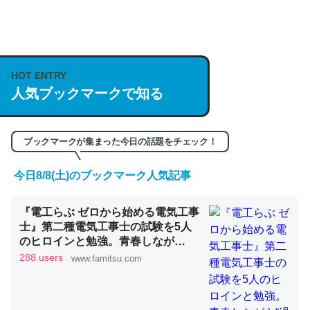
何気にChatGPTの仕組み、特に「トークン」について解
説してる記事が少ないので貴重な良記事。/続編来た
https://isobe324649.hatenablog.com/entry/2023/03/27
HOT ENTRY
人気ブックマークで知る
/064121
─GPTの仕組みと限界についての考察（１） - conceptualization
ブックマークが集まった今日の話題をチェック！
今日8/8(土)のブックマーク人気記事
これは良記事。32768トークンだと英語小説100ページ分
『電工らぶ ゼロから始める電気工事
くらい。小説でいう「ずっと前の伏線」は回収されないけ
士』第二種電気工事士の試験を5人
ど、短期記憶というには多い分量。進化すればするほど分
のヒロインと勉強。青春しなが
かりやすく強くなりそう
ら“過去問1000問”や“本番形式CBT
288 users
www.famitsu.com
模擬試験”で本格的に学べるノベル
─GPTの仕組みと限界についての考察（１） - conceptualization
ゲーム | ゲーム・エンタメ最新情報
のファミ通.com