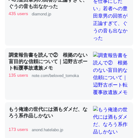
ぐうの音も出なかった
435 users
diamond.jp
これを元に考えるとカルシウムを大量に使う脊椎動物と貝
類は苦労してるんだな…。腹足類だと殻を無くしてナメク
ジになったり努力してるし。
─ニュース :: 【研究発表】昆虫学の大問題＝「昆虫はなぜ海にいな
いのか」に関する新仮説
調査報告書を読んで② 根拠のない
盲目的な信頼について｜辺野古ボー
ト転覆事故遺族メモ
135 users
note.com/beloved_tomoka
ウチもEchoを実家に置いて４年。でたまに覗いてる。ぼ
ちぼちRingも置こうかと画策中。あと、Googleマップで
位置情報を共有してる。電池残量や充電中かが分かるので
もう俺達の世代には酒もダメだ、な
これ見て生きてるなって分かる。
ろう系作品しかない
─たまにLINEするくらいだった遠方の父67歳と僕。ITツール導入で
コミュニケーションが劇的に変化した｜tayorini by LIFULL介護
173 users
anond.hatelabo.jp