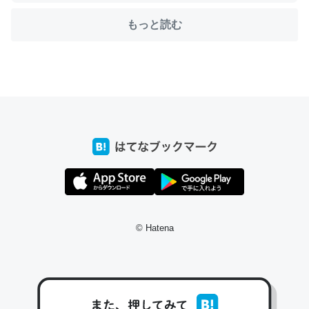
もっと読む
ちょうど同じ理由でEcho Show 8を設定中でした。Prime
とかSpotifyを支払う孝行もできる。一生で親と会える残
り時間を日数にすると1週間とかの人が多いそうだけど、
それを実質100倍以上に伸ばす効果があるはず……
─たまにLINEするくらいだった遠方の父67歳と僕。ITツール導入で
コミュニケーションが劇的に変化した｜tayorini by LIFULL介護
私も3年前ぐらいに祖母の家に設置した。ポケットWifiみ
© Hatena
たいなのでネット環境作ったけどAlexaしか使わないので
回線代ほとんどかからないですよ。参考：
https://toyoshi.hatenablog.com/entry/2019/05/15/1805
34