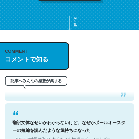
Scroll
COMMENT
これは名文。彼はとてもクレバーなんだろうなと凄く思
コメントで知る
う。英語少しでも読める人は原文もお勧め。自分はこの流
れ好き。Let’s Fucking Go. Then Covid hit. Shit.
─今のこの状況が信じられるかい？ by ラーズ・ヌートバー
記事へみんなの感想が集まる
翻訳文体なせいかわからないけど、なぜかポールオースタ
ーの短編を読んだような気持ちになった
─今のこの状況が信じられるかい？ by ラーズ・ヌートバー