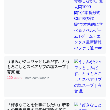
昆虫ってカルシウム少ないのか。知らんかった。調べたら
コオロギのカルシウム分はエビの600分の1程度。
─ニュース :: 【研究発表】昆虫学の大問題＝「昆虫はなぜ海にいな
いのか」に関する新仮説
うまみがジュワッとしみだす、とう
論文では「淡水はカルシウムも酸素も不足してて両方に不
もろこしとスペアリブの塩スープ｜
有賀 薫
利だから両方が拮抗してるのでは」とあって面白い。海に
120 users
note.com/kaorun
いる鋏角類（カブトガニ・ウミグモ）はカルシウムを使わ
ずキチンを強化してる筈だが、酵素が違うのか？
─ニュース :: 【研究発表】昆虫学の大問題＝「昆虫はなぜ海にいな
いのか」に関する新仮説
「好きなことを仕事にしたい」若者
への豊田章男の回答が正論すぎて、