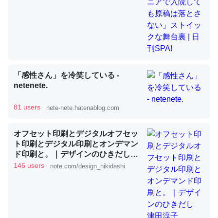
昆虫ってカルシウム少ないのか。知らんかった。調べたら
コオロギのカルシウム分はエビの600分の1程度。
─ニュース :: 【研究発表】昆虫学の大問題＝「昆虫はなぜ海にいな
いのか」に関する新仮説
「感性さん」を冷笑している -
netenete.
81 users
nete-nete.hatenablog.com
論文では「淡水はカルシウムも酸素も不足してて両方に不
オフセット印刷とデジタルオフセッ
利だから両方が拮抗してるのでは」とあって面白い。海に
ト印刷とデジタル印刷とオンデマン
ド印刷と。｜デザインのひきだし
いる鋏角類（カブトガニ・ウミグモ）はカルシウムを使わ
津田淳子
146 users
note.com/design_hikidashi
ずキチンを強化してる筈だが、酵素が違うのか？
─ニュース :: 【研究発表】昆虫学の大問題＝「昆虫はなぜ海にいな
いのか」に関する新仮説