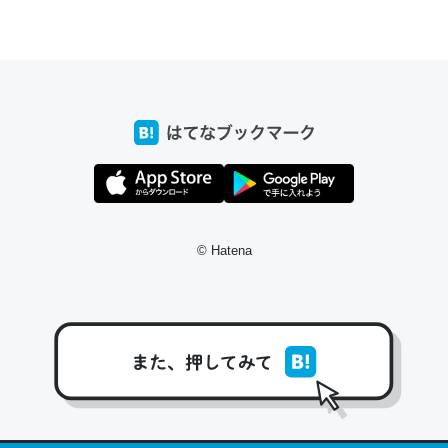
ちょうど同じ理由でEcho Show 8を設定中でした。Prime
とかSpotifyを支払う孝行もできる。一生で親と会える残
り時間を日数にすると1週間とかの人が多いそうだけど、
それを実質100倍以上に伸ばす効果があるはず……
─たまにLINEするくらいだった遠方の父67歳と僕。ITツール導入で
コミュニケーションが劇的に変化した｜tayorini by LIFULL介護
© Hatena
私も3年前ぐらいに祖母の家に設置した。ポケットWifiみ
たいなのでネット環境作ったけどAlexaしか使わないので
回線代ほとんどかからないですよ。参考：
https://toyoshi.hatenablog.com/entry/2019/05/15/1805
34