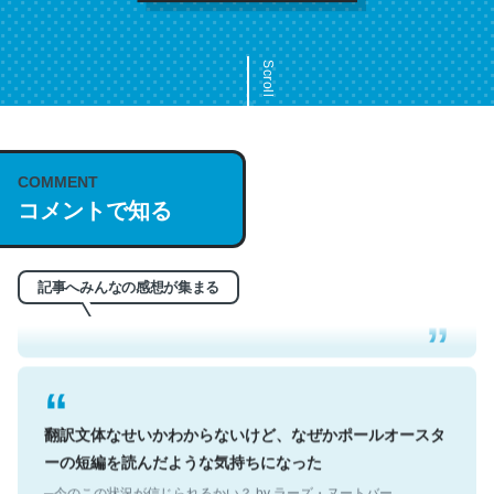
Scroll
COMMENT
これは名文。彼はとてもクレバーなんだろうなと凄く思
コメントで知る
う。英語少しでも読める人は原文もお勧め。自分はこの流
れ好き。Let’s Fucking Go. Then Covid hit. Shit.
─今のこの状況が信じられるかい？ by ラーズ・ヌートバー
記事へみんなの感想が集まる
翻訳文体なせいかわからないけど、なぜかポールオースタ
ーの短編を読んだような気持ちになった
─今のこの状況が信じられるかい？ by ラーズ・ヌートバー