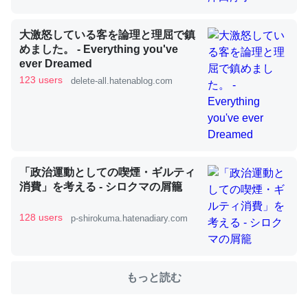
大激怒している客を論理と理屈で鎮
これを元に考えるとカルシウムを大量に使う脊椎動物と貝
めました。 - Everything you've
類は苦労してるんだな…。腹足類だと殻を無くしてナメク
ever Dreamed
ジになったり努力してるし。
123 users
delete-all.hatenablog.com
─ニュース :: 【研究発表】昆虫学の大問題＝「昆虫はなぜ海にいな
いのか」に関する新仮説
「政治運動としての喫煙・ギルティ
消費」を考える - シロクマの屑籠
ウチもEchoを実家に置いて４年。でたまに覗いてる。ぼ
ちぼちRingも置こうかと画策中。あと、Googleマップで
128 users
p-shirokuma.hatenadiary.com
位置情報を共有してる。電池残量や充電中かが分かるので
これ見て生きてるなって分かる。
─たまにLINEするくらいだった遠方の父67歳と僕。ITツール導入で
もっと読む
コミュニケーションが劇的に変化した｜tayorini by LIFULL介護