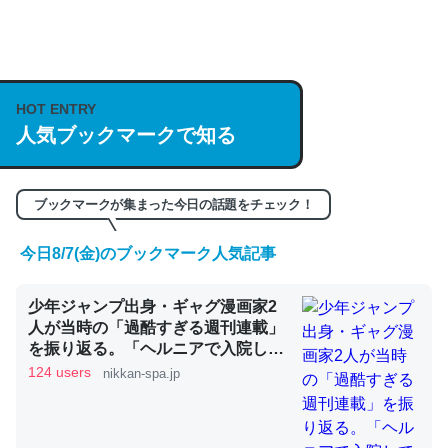
何気にChatGPTの仕組み、特に「トークン」について解
説してる記事が少ないので貴重な良記事。/続編来た
https://isobe324649.hatenablog.com/entry/2023/03/27
HOT ENTRY
/064121
人気ブックマークで知る
─GPTの仕組みと限界についての考察（１） - conceptualization
ブックマークが集まった今日の話題をチェック！
今日8/7(金)のブックマーク人気記事
これは良記事。32768トークンだと英語小説100ページ分
少年ジャンプ出身・ギャグ漫画家2
くらい。小説でいう「ずっと前の伏線」は回収されないけ
人が当時の「過酷すぎる週刊連載」
ど、短期記憶というには多い分量。進化すればするほど分
を振り返る。「ヘルニアで入院して
かりやすく強くなりそう
も原稿は落とさない」ストイックな
124 users
nikkan-spa.jp
舞台裏 | 日刊SPA!
─GPTの仕組みと限界についての考察（１） - conceptualization