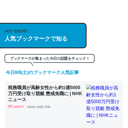
何気にChatGPTの仕組み、特に「トークン」について解
説してる記事が少ないので貴重な良記事。/続編来た
https://isobe324649.hatenablog.com/entry/2023/03/27
HOT ENTRY
人気ブックマークで知る
/064121
─GPTの仕組みと限界についての考察（１） - conceptualization
ブックマークが集まった今日の話題をチェック！
今日8/8(土)のブックマーク人気記事
これは良記事。32768トークンだと英語小説100ページ分
税務職員が高齢女性から約1億5000
くらい。小説でいう「ずっと前の伏線」は回収されないけ
万円受け取り競艇 懲戒免職に | NHK
ど、短期記憶というには多い分量。進化すればするほど分
ニュース
かりやすく強くなりそう
90 users
news.web.nhk
─GPTの仕組みと限界についての考察（１） - conceptualization