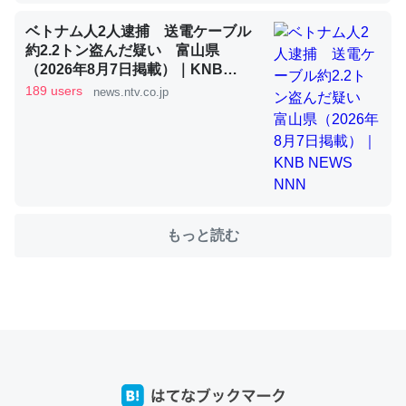
ベトナム人2人逮捕 送電ケーブル
約2.2トン盗んだ疑い 富山県
これを元に考えるとカルシウムを大量に使う脊椎動物と貝
（2026年8月7日掲載）｜KNB
類は苦労してるんだな…。腹足類だと殻を無くしてナメク
NEWS NNN
189 users
news.ntv.co.jp
ジになったり努力してるし。
─ニュース :: 【研究発表】昆虫学の大問題＝「昆虫はなぜ海にいな
いのか」に関する新仮説
もっと読む
ウチもEchoを実家に置いて４年。でたまに覗いてる。ぼ
ちぼちRingも置こうかと画策中。あと、Googleマップで
位置情報を共有してる。電池残量や充電中かが分かるので
これ見て生きてるなって分かる。
─たまにLINEするくらいだった遠方の父67歳と僕。ITツール導入で
コミュニケーションが劇的に変化した｜tayorini by LIFULL介護