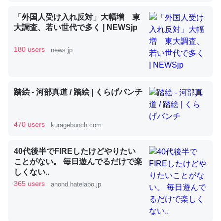
「外国人受け入れ反対」大幅増 東
大調査、若い世代で多く | NEWSjp
昆虫ってカルシウム少ないのか。知らんかった。調べたら
コオロギのカルシウム分はエビの600分の1程度。
180 users
news.jp
─ニュース :: 【研究発表】昆虫学の大問題＝「昆虫はなぜ海にいな
いのか」に関する新仮説
踏絵 - 河部真道 / 踏絵 | くらげバンチ
470 users
kuragebunch.com
論文では「淡水はカルシウムも酸素も不足してて両方に不
利だから両方が拮抗してるのでは」とあって面白い。海に
40代後半でFIREしたけどやりたい
いる鋏角類（カブトガニ・ウミグモ）はカルシウムを使わ
ことがない。 毎日遊んでるだけで楽
ずキチンを強化してる筈だが、酵素が違うのか？
しくない..
─ニュース :: 【研究発表】昆虫学の大問題＝「昆虫はなぜ海にいな
365 users
anond.hatelabo.jp
いのか」に関する新仮説