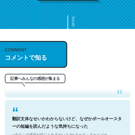
Scroll
COMMENT
これは名文。彼はとてもクレバーなんだろうなと凄く思
コメントで知る
う。英語少しでも読める人は原文もお勧め。自分はこの流
れ好き。Let’s Fucking Go. Then Covid hit. Shit.
─今のこの状況が信じられるかい？ by ラーズ・ヌートバー
記事へみんなの感想が集まる
翻訳文体なせいかわからないけど、なぜかポールオースタ
ーの短編を読んだような気持ちになった
─今のこの状況が信じられるかい？ by ラーズ・ヌートバー