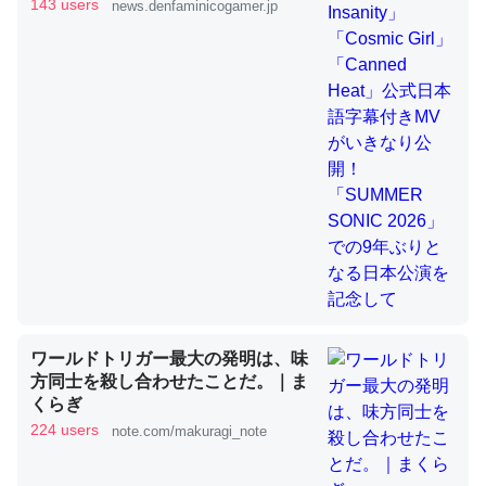
きMVがいきなり公開！「SUMMER
143 users
news.denfaminicogamer.jp
SONIC 2026」での9年ぶりとなる日
本公演を記念して
これを元に考えるとカルシウムを大量に使う脊椎動物と貝
類は苦労してるんだな…。腹足類だと殻を無くしてナメク
ジになったり努力してるし。
─ニュース :: 【研究発表】昆虫学の大問題＝「昆虫はなぜ海にいな
いのか」に関する新仮説
ウチもEchoを実家に置いて４年。でたまに覗いてる。ぼ
ちぼちRingも置こうかと画策中。あと、Googleマップで
ワールドトリガー最大の発明は、味
位置情報を共有してる。電池残量や充電中かが分かるので
方同士を殺し合わせたことだ。｜ま
これ見て生きてるなって分かる。
くらぎ
─たまにLINEするくらいだった遠方の父67歳と僕。ITツール導入で
224 users
note.com/makuragi_note
コミュニケーションが劇的に変化した｜tayorini by LIFULL介護