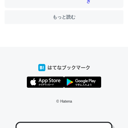
もっと読む
ちょうど同じ理由でEcho Show 8を設定中でした。Prime
とかSpotifyを支払う孝行もできる。一生で親と会える残
り時間を日数にすると1週間とかの人が多いそうだけど、
それを実質100倍以上に伸ばす効果があるはず……
─たまにLINEするくらいだった遠方の父67歳と僕。ITツール導入で
コミュニケーションが劇的に変化した｜tayorini by LIFULL介護
私も3年前ぐらいに祖母の家に設置した。ポケットWifiみ
© Hatena
たいなのでネット環境作ったけどAlexaしか使わないので
回線代ほとんどかからないですよ。参考：
https://toyoshi.hatenablog.com/entry/2019/05/15/1805
34