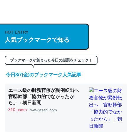
何気にChatGPTの仕組み、特に「トークン」について解
説してる記事が少ないので貴重な良記事。/続編来た
https://isobe324649.hatenablog.com/entry/2023/03/27
HOT ENTRY
人気ブックマークで知る
/064121
─GPTの仕組みと限界についての考察（１） - conceptualization
ブックマークが集まった今日の話題をチェック！
今日8/7(金)のブックマーク人気記事
これは良記事。32768トークンだと英語小説100ページ分
エース級の財務官僚が異例転出へ
くらい。小説でいう「ずっと前の伏線」は回収されないけ
官邸幹部「協力的でなかったか
ど、短期記憶というには多い分量。進化すればするほど分
ら」：朝日新聞
かりやすく強くなりそう
310 users
www.asahi.com
─GPTの仕組みと限界についての考察（１） - conceptualization