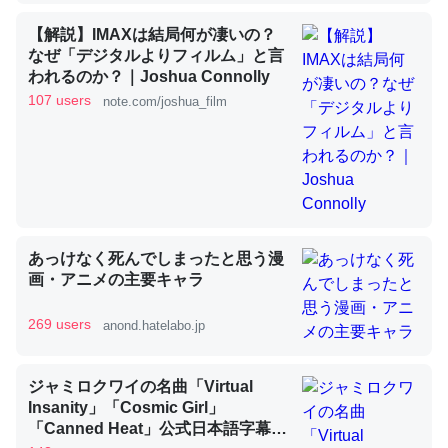
【解説】IMAXは結局何が凄いの？
なぜ「デジタルよりフィルム」と言
昆虫ってカルシウム少ないのか。知らんかった。調べたら
われるのか？｜Joshua Connolly
コオロギのカルシウム分はエビの600分の1程度。
107 users
note.com/joshua_film
─ニュース :: 【研究発表】昆虫学の大問題＝「昆虫はなぜ海にいな
いのか」に関する新仮説
あっけなく死んでしまったと思う漫
論文では「淡水はカルシウムも酸素も不足してて両方に不
画・アニメの主要キャラ
利だから両方が拮抗してるのでは」とあって面白い。海に
いる鋏角類（カブトガニ・ウミグモ）はカルシウムを使わ
269 users
anond.hatelabo.jp
ずキチンを強化してる筈だが、酵素が違うのか？
─ニュース :: 【研究発表】昆虫学の大問題＝「昆虫はなぜ海にいな
ジャミロクワイの名曲「Virtual
いのか」に関する新仮説
Insanity」「Cosmic Girl」
「Canned Heat」公式日本語字幕付