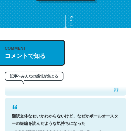
Scroll
COMMENT
これは名文。彼はとてもクレバーなんだろうなと凄く思
コメントで知る
う。英語少しでも読める人は原文もお勧め。自分はこの流
れ好き。Let’s Fucking Go. Then Covid hit. Shit.
─今のこの状況が信じられるかい？ by ラーズ・ヌートバー
記事へみんなの感想が集まる
翻訳文体なせいかわからないけど、なぜかポールオースタ
ーの短編を読んだような気持ちになった
─今のこの状況が信じられるかい？ by ラーズ・ヌートバー