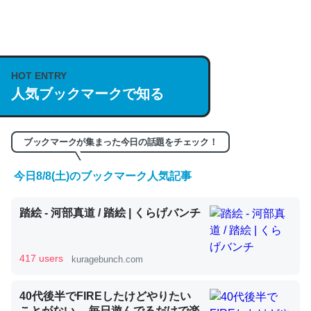
何気にChatGPTの仕組み、特に「トークン」について解
説してる記事が少ないので貴重な良記事。/続編来た
HOT ENTRY
https://isobe324649.hatenablog.com/entry/2023/03/27
人気ブックマークで知る
/064121
─GPTの仕組みと限界についての考察（１） - conceptualization
ブックマークが集まった今日の話題をチェック！
今日8/8(土)のブックマーク人気記事
これは良記事。32768トークンだと英語小説100ページ分
踏絵 - 河部真道 / 踏絵 | くらげバンチ
くらい。小説でいう「ずっと前の伏線」は回収されないけ
ど、短期記憶というには多い分量。進化すればするほど分
かりやすく強くなりそう
417 users
kuragebunch.com
─GPTの仕組みと限界についての考察（１） - conceptualization
40代後半でFIREしたけどやりたい
ことがない。 毎日遊んでるだけで楽