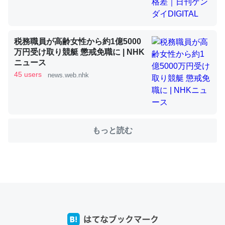
これを元に考えるとカルシウムを大量に使う脊椎動物と貝
税務職員が高齢女性から約1億5000
類は苦労してるんだな…。腹足類だと殻を無くしてナメク
万円受け取り競艇 懲戒免職に | NHK
ジになったり努力してるし。
ニュース
─ニュース :: 【研究発表】昆虫学の大問題＝「昆虫はなぜ海にいな
45 users
news.web.nhk
いのか」に関する新仮説
もっと読む
ウチもEchoを実家に置いて４年。でたまに覗いてる。ぼ
ちぼちRingも置こうかと画策中。あと、Googleマップで
位置情報を共有してる。電池残量や充電中かが分かるので
これ見て生きてるなって分かる。
─たまにLINEするくらいだった遠方の父67歳と僕。ITツール導入で
コミュニケーションが劇的に変化した｜tayorini by LIFULL介護