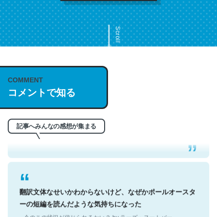
Scroll
COMMENT
これは名文。彼はとてもクレバーなんだろうなと凄く思
コメントで知る
う。英語少しでも読める人は原文もお勧め。自分はこの流
れ好き。Let’s Fucking Go. Then Covid hit. Shit.
─今のこの状況が信じられるかい？ by ラーズ・ヌートバー
記事へみんなの感想が集まる
翻訳文体なせいかわからないけど、なぜかポールオースタ
ーの短編を読んだような気持ちになった
─今のこの状況が信じられるかい？ by ラーズ・ヌートバー