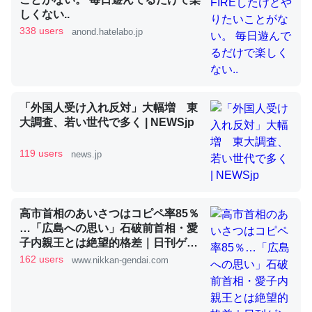
しくない..
338 users
anond.hatelabo.jp
昆虫ってカルシウム少ないのか。知らんかった。調べたら
コオロギのカルシウム分はエビの600分の1程度。
─ニュース :: 【研究発表】昆虫学の大問題＝「昆虫はなぜ海にいな
いのか」に関する新仮説
「外国人受け入れ反対」大幅増 東
大調査、若い世代で多く | NEWSjp
119 users
news.jp
論文では「淡水はカルシウムも酸素も不足してて両方に不
利だから両方が拮抗してるのでは」とあって面白い。海に
高市首相のあいさつはコピペ率85％
いる鋏角類（カブトガニ・ウミグモ）はカルシウムを使わ
…「広島への思い」石破前首相・愛
ずキチンを強化してる筈だが、酵素が違うのか？
子内親王とは絶望的格差｜日刊ゲン
ダイDIGITAL
162 users
─ニュース :: 【研究発表】昆虫学の大問題＝「昆虫はなぜ海にいな
www.nikkan-gendai.com
いのか」に関する新仮説