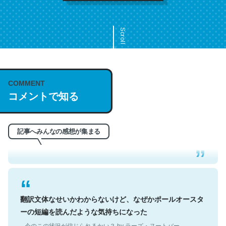
Scroll
COMMENT
これは名文。彼はとてもクレバーなんだろうなと凄く思
コメントで知る
う。英語少しでも読める人は原文もお勧め。自分はこの流
れ好き。Let’s Fucking Go. Then Covid hit. Shit.
─今のこの状況が信じられるかい？ by ラーズ・ヌートバー
記事へみんなの感想が集まる
翻訳文体なせいかわからないけど、なぜかポールオースタ
ーの短編を読んだような気持ちになった
─今のこの状況が信じられるかい？ by ラーズ・ヌートバー