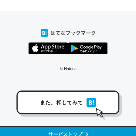
ちょうど同じ理由でEcho Show 8を設定中でした。Prime
とかSpotifyを支払う孝行もできる。一生で親と会える残
り時間を日数にすると1週間とかの人が多いそうだけど、
それを実質100倍以上に伸ばす効果があるはず……
─たまにLINEするくらいだった遠方の父67歳と僕。ITツール導入で
コミュニケーションが劇的に変化した｜tayorini by LIFULL介護
© Hatena
私も3年前ぐらいに祖母の家に設置した。ポケットWifiみ
たいなのでネット環境作ったけどAlexaしか使わないので
回線代ほとんどかからないですよ。参考：
https://toyoshi.hatenablog.com/entry/2019/05/15/1805
34
サービストップ