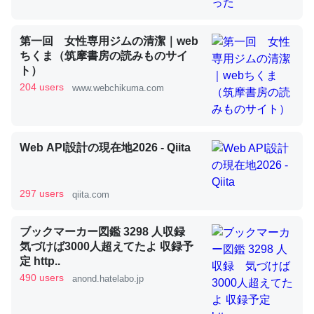
第一回 女性専用ジムの清潔｜web
昆虫ってカルシウム少ないのか。知らんかった。調べたら
ちくま（筑摩書房の読みものサイ
コオロギのカルシウム分はエビの600分の1程度。
ト）
204 users
www.webchikuma.com
─ニュース :: 【研究発表】昆虫学の大問題＝「昆虫はなぜ海にいな
いのか」に関する新仮説
Web API設計の現在地2026 - Qiita
論文では「淡水はカルシウムも酸素も不足してて両方に不
297 users
qiita.com
利だから両方が拮抗してるのでは」とあって面白い。海に
いる鋏角類（カブトガニ・ウミグモ）はカルシウムを使わ
ブックマーカー図鑑 3298 人収録
ずキチンを強化してる筈だが、酵素が違うのか？
気づけば3000人超えてたよ 収録予
定 http..
─ニュース :: 【研究発表】昆虫学の大問題＝「昆虫はなぜ海にいな
いのか」に関する新仮説
490 users
anond.hatelabo.jp