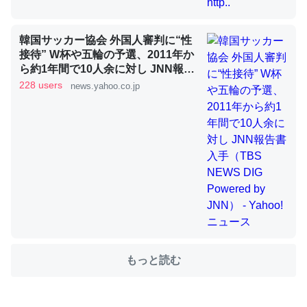
韓国サッカー協会 外国人審判に“性
これを元に考えるとカルシウムを大量に使う脊椎動物と貝
接待” W杯や五輪の予選、2011年か
類は苦労してるんだな…。腹足類だと殻を無くしてナメク
ら約1年間で10人余に対し JNN報告
ジになったり努力してるし。
書入手（TBS NEWS DIG Powered
228 users
news.yahoo.co.jp
by JNN） - Yahoo!ニュース
─ニュース :: 【研究発表】昆虫学の大問題＝「昆虫はなぜ海にいな
いのか」に関する新仮説
ウチもEchoを実家に置いて４年。でたまに覗いてる。ぼ
ちぼちRingも置こうかと画策中。あと、Googleマップで
位置情報を共有してる。電池残量や充電中かが分かるので
これ見て生きてるなって分かる。
もっと読む
─たまにLINEするくらいだった遠方の父67歳と僕。ITツール導入で
コミュニケーションが劇的に変化した｜tayorini by LIFULL介護