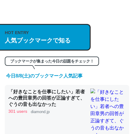
何気にChatGPTの仕組み、特に「トークン」について解
説してる記事が少ないので貴重な良記事。/続編来た
https://isobe324649.hatenablog.com/entry/2023/03/27
HOT ENTRY
人気ブックマークで知る
/064121
─GPTの仕組みと限界についての考察（１） - conceptualization
ブックマークが集まった今日の話題をチェック！
今日8/8(土)のブックマーク人気記事
これは良記事。32768トークンだと英語小説100ページ分
「好きなことを仕事にしたい」若者
くらい。小説でいう「ずっと前の伏線」は回収されないけ
への豊田章男の回答が正論すぎて、
ど、短期記憶というには多い分量。進化すればするほど分
ぐうの音も出なかった
かりやすく強くなりそう
301 users
diamond.jp
─GPTの仕組みと限界についての考察（１） - conceptualization