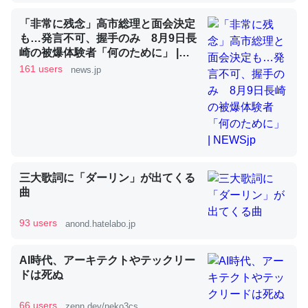
「非常に残念」高市総理と面会決定
も…発言不可、握手のみ 8月9日長
昆虫ってカルシウム少ないのか。知らんかった。調べたら
崎の被爆体験者「何のために」 |
NEWSjp
コオロギのカルシウム分はエビの600分の1程度。
161 users
news.jp
─ニュース :: 【研究発表】昆虫学の大問題＝「昆虫はなぜ海にいな
いのか」に関する新仮説
三大歌詞に「ダーリン」が出てくる
論文では「淡水はカルシウムも酸素も不足してて両方に不
曲
利だから両方が拮抗してるのでは」とあって面白い。海に
いる鋏角類（カブトガニ・ウミグモ）はカルシウムを使わ
93 users
anond.hatelabo.jp
ずキチンを強化してる筈だが、酵素が違うのか？
─ニュース :: 【研究発表】昆虫学の大問題＝「昆虫はなぜ海にいな
AI時代、アーキテクトやテックリー
いのか」に関する新仮説
ドは死ぬ
66 users
zenn.dev/neko3cs