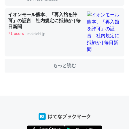
イオンモール熊本、「再入館を許
これを元に考えるとカルシウムを大量に使う脊椎動物と貝
可」の証言 社内規定に抵触か | 毎
類は苦労してるんだな…。腹足類だと殻を無くしてナメク
日新聞
71 users
ジになったり努力してるし。
mainichi.jp
─ニュース :: 【研究発表】昆虫学の大問題＝「昆虫はなぜ海にいな
いのか」に関する新仮説
もっと読む
ウチもEchoを実家に置いて４年。でたまに覗いてる。ぼ
ちぼちRingも置こうかと画策中。あと、Googleマップで
位置情報を共有してる。電池残量や充電中かが分かるので
これ見て生きてるなって分かる。
─たまにLINEするくらいだった遠方の父67歳と僕。ITツール導入で
コミュニケーションが劇的に変化した｜tayorini by LIFULL介護