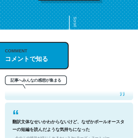
Scroll
COMMENT
これは名文。彼はとてもクレバーなんだろうなと凄く思
コメントで知る
う。英語少しでも読める人は原文もお勧め。自分はこの流
れ好き。Let’s Fucking Go. Then Covid hit. Shit.
─今のこの状況が信じられるかい？ by ラーズ・ヌートバー
記事へみんなの感想が集まる
翻訳文体なせいかわからないけど、なぜかポールオースタ
ーの短編を読んだような気持ちになった
─今のこの状況が信じられるかい？ by ラーズ・ヌートバー