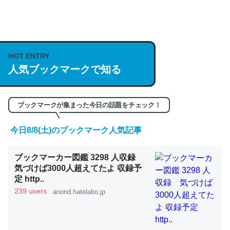
何気にChatGPTの仕組み、特に「トークン」について解
説してる記事が少ないので貴重な良記事。/続編来た
https://isobe324649.hatenablog.com/entry/2023/03/27
HOT ENTRY
人気ブックマークで知る
/064121
─GPTの仕組みと限界についての考察（１） - conceptualization
ブックマークが集まった今日の話題をチェック！
今日8/8(土)のブックマーク人気記事
これは良記事。32768トークンだと英語小説100ページ分
ブックマーカー図鑑 3298 人収録
くらい。小説でいう「ずっと前の伏線」は回収されないけ
気づけば3000人超えてたよ 収録予
ど、短期記憶というには多い分量。進化すればするほど分
定 http..
かりやすく強くなりそう
239 users
anond.hatelabo.jp
─GPTの仕組みと限界についての考察（１） - conceptualization