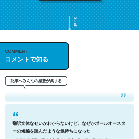
Scroll
COMMENT
これは名文。彼はとてもクレバーなんだろうなと凄く思
コメントで知る
う。英語少しでも読める人は原文もお勧め。自分はこの流
れ好き。Let’s Fucking Go. Then Covid hit. Shit.
記事へみんなの感想が集まる
─今のこの状況が信じられるかい？ by ラーズ・ヌートバー
翻訳文体なせいかわからないけど、なぜかポールオースタ
ーの短編を読んだような気持ちになった
─今のこの状況が信じられるかい？ by ラーズ・ヌートバー