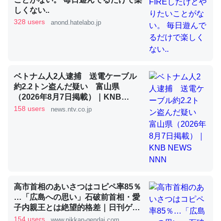
しくない..
328 users
anond.hatelabo.jp
昆虫ってカルシウム少ないのか。知らんかった。調べたら
コオロギのカルシウム分はエビの600分の1程度。
─ニュース :: 【研究発表】昆虫学の大問題＝「昆虫はなぜ海にいな
いのか」に関する新仮説
ベトナム人2人逮捕 送電ケーブル
約2.2トン盗んだ疑い 富山県
（2026年8月7日掲載）｜KNB
NEWS NNN
158 users
news.ntv.co.jp
論文では「淡水はカルシウムも酸素も不足してて両方に不
利だから両方が拮抗してるのでは」とあって面白い。海に
いる鋏角類（カブトガニ・ウミグモ）はカルシウムを使わ
ずキチンを強化してる筈だが、酵素が違うのか？
─ニュース :: 【研究発表】昆虫学の大問題＝「昆虫はなぜ海にいな
高市首相のあいさつはコピペ率85％
いのか」に関する新仮説
…「広島への思い」石破前首相・愛
子内親王とは絶望的格差｜日刊ゲン
ダイDIGITAL
154 users
www.nikkan-gendai.com