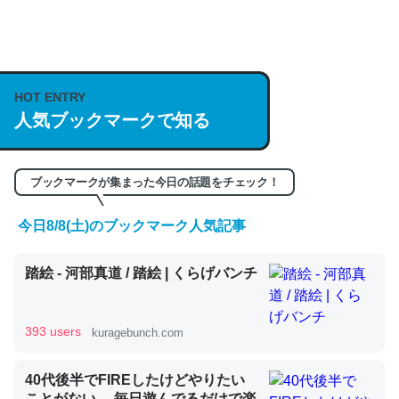
何気にChatGPTの仕組み、特に「トークン」について解
説してる記事が少ないので貴重な良記事。/続編来た
HOT ENTRY
https://isobe324649.hatenablog.com/entry/2023/03/27
人気ブックマークで知る
/064121
─GPTの仕組みと限界についての考察（１） - conceptualization
ブックマークが集まった今日の話題をチェック！
今日8/8(土)のブックマーク人気記事
これは良記事。32768トークンだと英語小説100ページ分
踏絵 - 河部真道 / 踏絵 | くらげバンチ
くらい。小説でいう「ずっと前の伏線」は回収されないけ
ど、短期記憶というには多い分量。進化すればするほど分
かりやすく強くなりそう
393 users
kuragebunch.com
─GPTの仕組みと限界についての考察（１） - conceptualization
40代後半でFIREしたけどやりたい
ことがない。 毎日遊んでるだけで楽