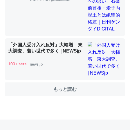
これを元に考えるとカルシウムを大量に使う脊椎動物と貝
類は苦労してるんだな…。腹足類だと殻を無くしてナメク
ジになったり努力してるし。
─ニュース :: 【研究発表】昆虫学の大問題＝「昆虫はなぜ海にいな
「外国人受け入れ反対」大幅増 東
いのか」に関する新仮説
大調査、若い世代で多く | NEWSjp
100 users
news.jp
ウチもEchoを実家に置いて４年。でたまに覗いてる。ぼ
もっと読む
ちぼちRingも置こうかと画策中。あと、Googleマップで
位置情報を共有してる。電池残量や充電中かが分かるので
これ見て生きてるなって分かる。
─たまにLINEするくらいだった遠方の父67歳と僕。ITツール導入で
コミュニケーションが劇的に変化した｜tayorini by LIFULL介護