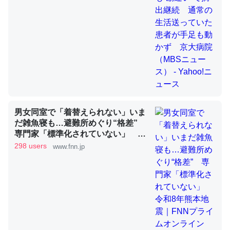
これを元に考えるとカルシウムを大量に使う脊椎動物と貝
類は苦労してるんだな…。腹足類だと殻を無くしてナメク
ジになったり努力してるし。
─ニュース :: 【研究発表】昆虫学の大問題＝「昆虫はなぜ海にいな
いのか」に関する新仮説
男女同室で「着替えられない」いま
だ雑魚寝も…避難所めぐり“格差”
専門家「標準化されていない」 令
和8年熊本地震｜FNNプライムオン
298 users
www.fnn.jp
ウチもEchoを実家に置いて４年。でたまに覗いてる。ぼ
ライン
ちぼちRingも置こうかと画策中。あと、Googleマップで
位置情報を共有してる。電池残量や充電中かが分かるので
これ見て生きてるなって分かる。
─たまにLINEするくらいだった遠方の父67歳と僕。ITツール導入で
コミュニケーションが劇的に変化した｜tayorini by LIFULL介護