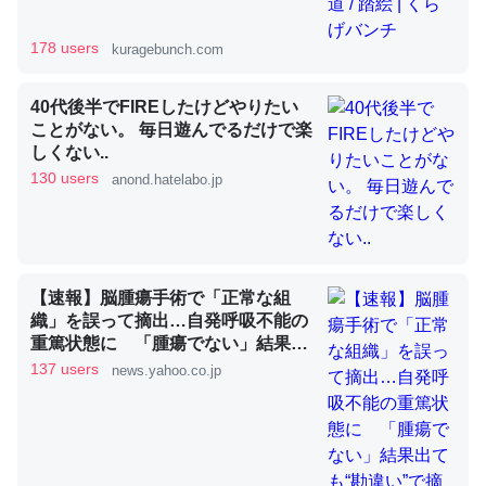
178 users
kuragebunch.com
昆虫ってカルシウム少ないのか。知らんかった。調べたら
40代後半でFIREしたけどやりたい
コオロギのカルシウム分はエビの600分の1程度。
ことがない。 毎日遊んでるだけで楽
─ニュース :: 【研究発表】昆虫学の大問題＝「昆虫はなぜ海にいな
しくない..
いのか」に関する新仮説
130 users
anond.hatelabo.jp
論文では「淡水はカルシウムも酸素も不足してて両方に不
【速報】脳腫瘍手術で「正常な組
利だから両方が拮抗してるのでは」とあって面白い。海に
織」を誤って摘出…自発呼吸不能の
重篤状態に 「腫瘍でない」結果出
いる鋏角類（カブトガニ・ウミグモ）はカルシウムを使わ
ても“勘違い”で摘出継続 通常の生
137 users
news.yahoo.co.jp
ずキチンを強化してる筈だが、酵素が違うのか？
活送っていた患者が手足も動かず
─ニュース :: 【研究発表】昆虫学の大問題＝「昆虫はなぜ海にいな
京大病院（MBSニュース） -
いのか」に関する新仮説
Yahoo!ニュース