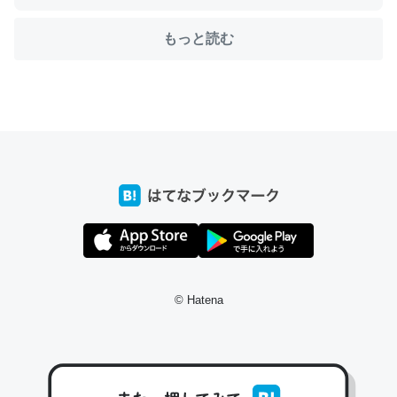
もっと読む
ちょうど同じ理由でEcho Show 8を設定中でした。Prime
とかSpotifyを支払う孝行もできる。一生で親と会える残
り時間を日数にすると1週間とかの人が多いそうだけど、
それを実質100倍以上に伸ばす効果があるはず……
─たまにLINEするくらいだった遠方の父67歳と僕。ITツール導入で
コミュニケーションが劇的に変化した｜tayorini by LIFULL介護
私も3年前ぐらいに祖母の家に設置した。ポケットWifiみ
© Hatena
たいなのでネット環境作ったけどAlexaしか使わないので
回線代ほとんどかからないですよ。参考：
https://toyoshi.hatenablog.com/entry/2019/05/15/1805
34