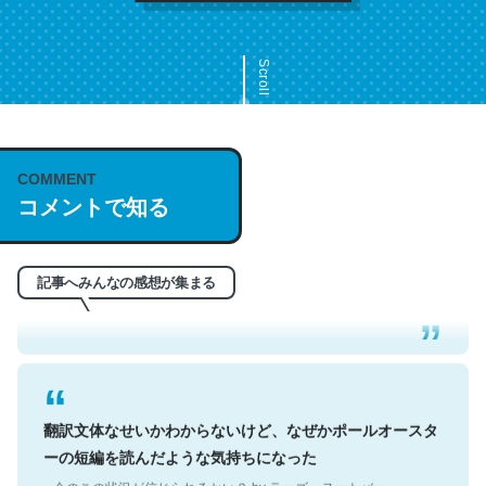
Scroll
COMMENT
これは名文。彼はとてもクレバーなんだろうなと凄く思
コメントで知る
う。英語少しでも読める人は原文もお勧め。自分はこの流
れ好き。Let’s Fucking Go. Then Covid hit. Shit.
─今のこの状況が信じられるかい？ by ラーズ・ヌートバー
記事へみんなの感想が集まる
翻訳文体なせいかわからないけど、なぜかポールオースタ
ーの短編を読んだような気持ちになった
─今のこの状況が信じられるかい？ by ラーズ・ヌートバー