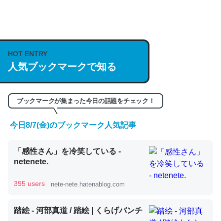
何気にChatGPTの仕組み、特に「トークン」について解
説してる記事が少ないので貴重な良記事。/続編来た
HOT ENTRY
https://isobe324649.hatenablog.com/entry/2023/03/27
人気ブックマークで知る
/064121
─GPTの仕組みと限界についての考察（１） - conceptualization
ブックマークが集まった今日の話題をチェック！
今日8/7(金)のブックマーク人気記事
これは良記事。32768トークンだと英語小説100ページ分
「感性さん」を冷笑している -
くらい。小説でいう「ずっと前の伏線」は回収されないけ
netenete.
ど、短期記憶というには多い分量。進化すればするほど分
かりやすく強くなりそう
395 users
nete-nete.hatenablog.com
─GPTの仕組みと限界についての考察（１） - conceptualization
踏絵 - 河部真道 / 踏絵 | くらげバンチ