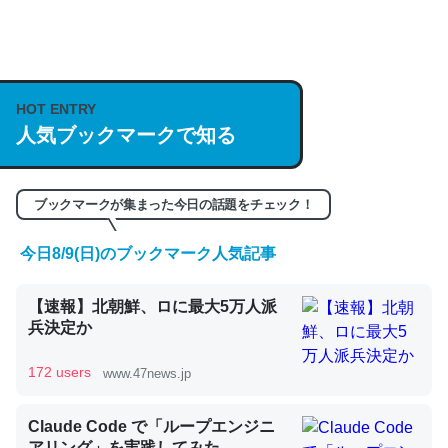
何気にChatGPTの仕組み、特に「トークン」について解
説してる記事が少ないので貴重な良記事。/続編来た
HOT ENTRY
https://isobe324649.hatenablog.com/entry/2023/03/27
人気ブックマークで知る
/064121
─GPTの仕組みと限界についての考察（１） - conceptualization
ブックマークが集まった今日の話題をチェック！
今日8/9(日)のブックマーク人気記事
これは良記事。32768トークンだと英語小説100ページ分
【速報】北朝鮮、ロに最大5万人派
くらい。小説でいう「ずっと前の伏線」は回収されないけ
兵決定か
ど、短期記憶というには多い分量。進化すればするほど分
かりやすく強くなりそう
172 users
www.47news.jp
─GPTの仕組みと限界についての考察（１） - conceptualization
Claude Code で「ループエンジニ
アリング」を実践してみた