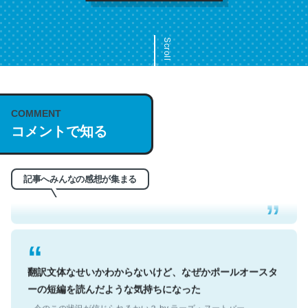
Scroll
COMMENT
これは名文。彼はとてもクレバーなんだろうなと凄く思
コメントで知る
う。英語少しでも読める人は原文もお勧め。自分はこの流
れ好き。Let’s Fucking Go. Then Covid hit. Shit.
─今のこの状況が信じられるかい？ by ラーズ・ヌートバー
記事へみんなの感想が集まる
翻訳文体なせいかわからないけど、なぜかポールオースタ
ーの短編を読んだような気持ちになった
─今のこの状況が信じられるかい？ by ラーズ・ヌートバー