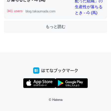
341 users
blog.takaumada.com
これを元に考えるとカルシウムを大量に使う脊椎動物と貝
類は苦労してるんだな…。腹足類だと殻を無くしてナメク
もっと読む
ジになったり努力してるし。
─ニュース :: 【研究発表】昆虫学の大問題＝「昆虫はなぜ海にいな
いのか」に関する新仮説
ウチもEchoを実家に置いて４年。でたまに覗いてる。ぼ
ちぼちRingも置こうかと画策中。あと、Googleマップで
位置情報を共有してる。電池残量や充電中かが分かるので
これ見て生きてるなって分かる。
─たまにLINEするくらいだった遠方の父67歳と僕。ITツール導入で
© Hatena
コミュニケーションが劇的に変化した｜tayorini by LIFULL介護