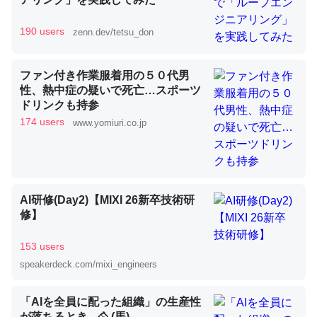
190 users
zenn.dev/tetsu_don
昆虫ってカルシウム少ないのか。知らんかった。調べたら
コオロギのカルシウム分はエビの600分の1程度。
ファン付き作業服着用の５０代男
性、熱中症の疑いで死亡…スポーツ
─ニュース :: 【研究発表】昆虫学の大問題＝「昆虫はなぜ海にいな
いのか」に関する新仮説
ドリンクも持参
174 users
www.yomiuri.co.jp
論文では「淡水はカルシウムも酸素も不足してて両方に不
AI研修(Day2)【MIXI 26新卒技術研
利だから両方が拮抗してるのでは」とあって面白い。海に
修】
いる鋏角類（カブトガニ・ウミグモ）はカルシウムを使わ
ずキチンを強化してる筈だが、酵素が違うのか？
153 users
─ニュース :: 【研究発表】昆虫学の大問題＝「昆虫はなぜ海にいな
speakerdeck.com/mixi_engineers
いのか」に関する新仮説
「AIを全員に配った組織」の生産性
が落ちるとき - 🐴 (馬)