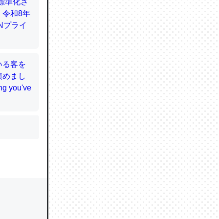
かと画策
るのでこ
的に変化し
う孝行もで
ど、それ
的に変化し