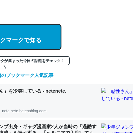
hatGPTの仕組み、特に「トークン」について解説してる記事が少ない
編来た https://isobe324649.hatenablog.com/entry/2023/03/27/
組みと限界についての考察（１） - conceptualization
クマークで知る
記事。32768トークンだと英語小説100ページ分くらい。小説でいう「
ークが集まった今日の話題をチェック！
は回収されないけど、短期記憶というには多い分量。進化すればするほ
くなりそう
(金)のブックマーク人気記事
組みと限界についての考察（１） - conceptualization
」を冷笑している - netenete.
nete-nete.hatenablog.com
カルシウム少ないのか。知らんかった。調べたらコオロギのカルシウム
ンプ出身・ギャグ漫画家2人が当時の「過酷す
分の1程度。
連載」を振り返る。「ヘルニアで入院しても