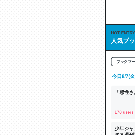
何気にC
な良記事。/続
─GPTの仕
HOT ENTRY
人気ブッ
これは良
ブックマ
の伏線」
やすく強
今日8/7
─GPTの仕
「感性さん
178 users
昆虫って
少年ジャ
の600
ぎる週刊