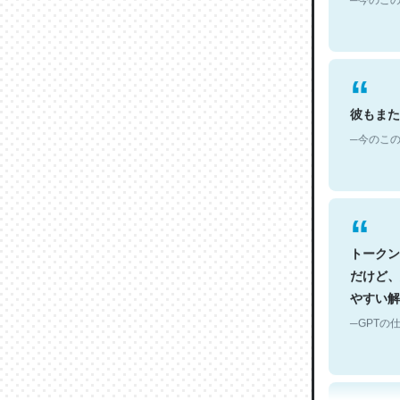
彼もまた
─今のこの
トークン
だけど、
やすい解
─GPTの仕