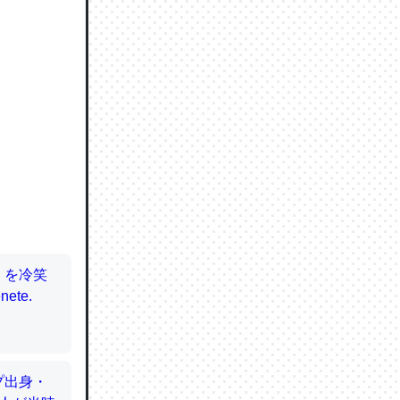
ので貴重
064121
ずっと前
ど分かり
分はエビ