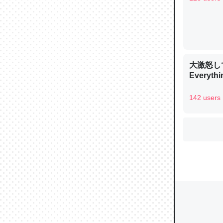
ウチもE
中。あと
大激怒し
れ見て生
Everythi
─たまにL
た｜tayori
142 users
ちょうど同
きる。一
を実質1
─たまにL
た｜tayori