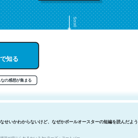
Scroll
で知る
文。彼はとてもクレバーなんだろうなと凄く思う。英語少しでも読める
分はこの流れ好き。Let’s Fucking Go. Then Covid hit. Shit.
状況が信じられるかい？ by ラーズ・ヌートバー
んなの感想が集まる
なせいかわからないけど、なぜかポールオースターの短編を読んだよう
状況が信じられるかい？ by ラーズ・ヌートバー