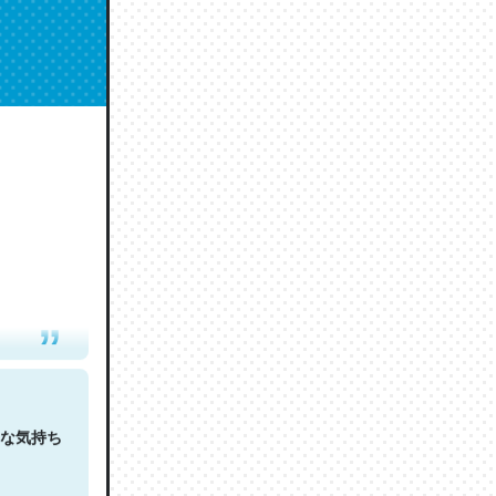
人は原文
な気持ち