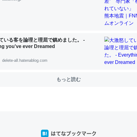
choを実家に置いて４年。でたまに覗いてる。ぼちぼちRingも置こう
、Googleマップで位置情報を共有してる。電池残量や充電中かが分か
ている客を論理と理屈で鎮めました。 -
きてるなって分かる。
ng you've ever Dreamed
INEするくらいだった遠方の父67歳と僕。ITツール導入でコミュニケーションが劇
ni by LIFULL介護
delete-all.hatenablog.com
もっと読む
じ理由でEcho Show 8を設定中でした。PrimeとかSpotifyを支払
生で親と会える残り時間を日数にすると1週間とかの人が多いそうだけ
00倍以上に伸ばす効果があるはず……
INEするくらいだった遠方の父67歳と僕。ITツール導入でコミュニケーションが劇
ni by LIFULL介護