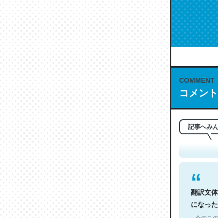
COMMENT
コメント
これは名
もお勧め。自
─今のこの
記事へみ
翻訳文体
になった
─今のこの