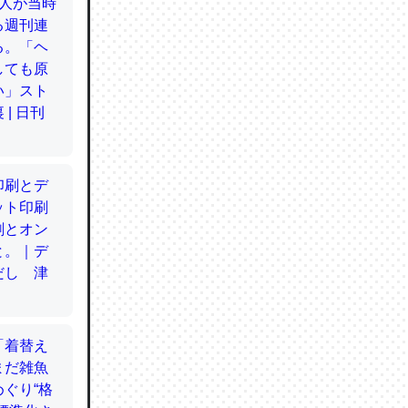
てるので
使わずキ
…。腹足