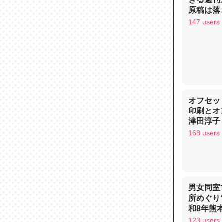
─ニュース
原稿は落
147 users
論文では
は」とあ
チンを強
オフセッ
─ニュース
印刷とオ
津田淳子
168 users
これを元
類だと殻
男女同室
所めぐり
─ニュース
和8年熊
123 users