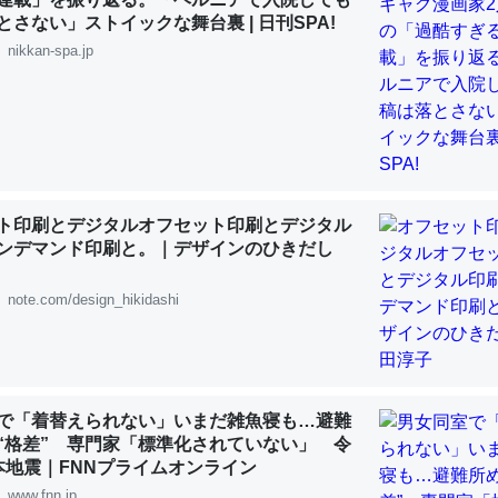
 :: 【研究発表】昆虫学の大問題＝「昆虫はなぜ海にいないのか」に関する新仮説
とさない」ストイックな舞台裏 | 日刊SPA!
nikkan-spa.jp
「淡水はカルシウムも酸素も不足してて両方に不利だから両方が拮抗し
って面白い。海にいる鋏角類（カブトガニ・ウミグモ）はカルシウムを
化してる筈だが、酵素が違うのか？
ト印刷とデジタルオフセット印刷とデジタル
 :: 【研究発表】昆虫学の大問題＝「昆虫はなぜ海にいないのか」に関する新仮説
ンデマンド印刷と。｜デザインのひきだし
note.com/design_hikidashi
に考えるとカルシウムを大量に使う脊椎動物と貝類は苦労してるんだな
を無くしてナメクジになったり努力してるし。
で「着替えられない」いまだ雑魚寝も…避難
“格差” 専門家「標準化されていない」 令
 :: 【研究発表】昆虫学の大問題＝「昆虫はなぜ海にいないのか」に関する新仮説
本地震｜FNNプライムオンライン
www.fnn.jp