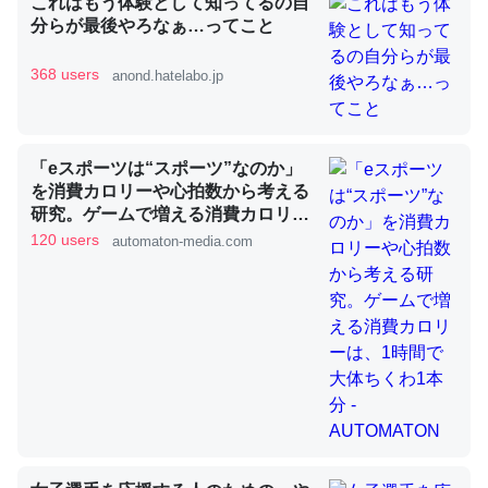
これはもう体験として知ってるの自
分らが最後やろなぁ…ってこと
368 users
anond.hatelabo.jp
昆虫ってカルシウム少ないのか。知らんかった。調べたら
コオロギのカルシウム分はエビの600分の1程度。
─ニュース :: 【研究発表】昆虫学の大問題＝「昆虫はなぜ海にいな
いのか」に関する新仮説
「eスポーツは“スポーツ”なのか」
を消費カロリーや心拍数から考える
研究。ゲームで増える消費カロリー
は、1時間で大体ちくわ1本分 -
120 users
automaton-media.com
AUTOMATON
論文では「淡水はカルシウムも酸素も不足してて両方に不
利だから両方が拮抗してるのでは」とあって面白い。海に
いる鋏角類（カブトガニ・ウミグモ）はカルシウムを使わ
ずキチンを強化してる筈だが、酵素が違うのか？
─ニュース :: 【研究発表】昆虫学の大問題＝「昆虫はなぜ海にいな
いのか」に関する新仮説