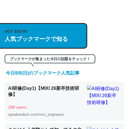
何気にChatGPTの仕組み、特に「トークン」について解
説してる記事が少ないので貴重な良記事。/続編来た
https://isobe324649.hatenablog.com/entry/2023/03/27
HOT ENTRY
人気ブックマークで知る
/064121
─GPTの仕組みと限界についての考察（１） - conceptualization
ブックマークが集まった今日の話題をチェック！
今日8/9(日)のブックマーク人気記事
これは良記事。32768トークンだと英語小説100ページ分
AI研修(Day1)【MIXI 26新卒技術研
くらい。小説でいう「ずっと前の伏線」は回収されないけ
修】
ど、短期記憶というには多い分量。進化すればするほど分
かりやすく強くなりそう
188 users
─GPTの仕組みと限界についての考察（１） - conceptualization
speakerdeck.com/mixi_engineers