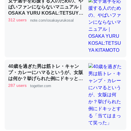
女子選手を応援する人のための、や
ばいファンにならないマニュアル｜
OSAKA YURU KOSAL:TETSUYA
KITAMOTO
これを元に考えるとカルシウムを大量に使う脊椎動物と貝
312 users
note.com/osakayurukosal
類は苦労してるんだな…。腹足類だと殻を無くしてナメク
ジになったり努力してるし。
─ニュース :: 【研究発表】昆虫学の大問題＝「昆虫はなぜ海にいな
いのか」に関する新仮説
40歳を過ぎた男は筋トレ・キャン
プ・カレーにハマるというが、女版
は何か？挙げられた例にドキッとす
ウチもEchoを実家に置いて４年。でたまに覗いてる。ぼ
る「当てはまって笑った」
287 users
togetter.com
ちぼちRingも置こうかと画策中。あと、Googleマップで
位置情報を共有してる。電池残量や充電中かが分かるので
これ見て生きてるなって分かる。
─たまにLINEするくらいだった遠方の父67歳と僕。ITツール導入で
コミュニケーションが劇的に変化した｜tayorini by LIFULL介護