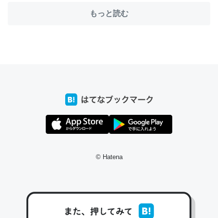
もっと読む
ちょうど同じ理由でEcho Show 8を設定中でした。Prime
とかSpotifyを支払う孝行もできる。一生で親と会える残
り時間を日数にすると1週間とかの人が多いそうだけど、
それを実質100倍以上に伸ばす効果があるはず……
─たまにLINEするくらいだった遠方の父67歳と僕。ITツール導入で
コミュニケーションが劇的に変化した｜tayorini by LIFULL介護
© Hatena
私も3年前ぐらいに祖母の家に設置した。ポケットWifiみ
たいなのでネット環境作ったけどAlexaしか使わないので
回線代ほとんどかからないですよ。参考：
https://toyoshi.hatenablog.com/entry/2019/05/15/1805
34