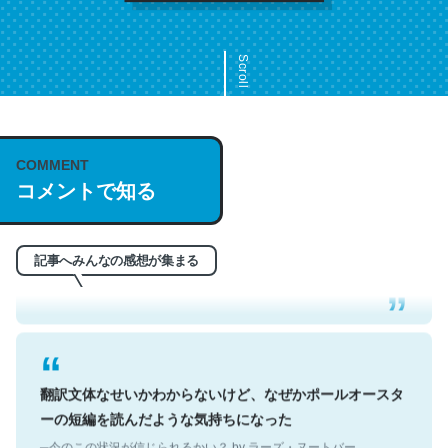
Scroll
COMMENT
これは名文。彼はとてもクレバーなんだろうなと凄く思
コメントで知る
う。英語少しでも読める人は原文もお勧め。自分はこの流
れ好き。Let’s Fucking Go. Then Covid hit. Shit.
─今のこの状況が信じられるかい？ by ラーズ・ヌートバー
記事へみんなの感想が集まる
翻訳文体なせいかわからないけど、なぜかポールオースタ
ーの短編を読んだような気持ちになった
─今のこの状況が信じられるかい？ by ラーズ・ヌートバー