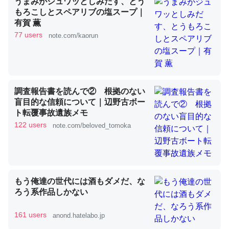
うまみがジュワッとしみだす、とう
もろこしとスペアリブの塩スープ｜
有賀 薫
これを元に考えるとカルシウムを大量に使う脊椎動物と貝
77 users
note.com/kaorun
類は苦労してるんだな…。腹足類だと殻を無くしてナメク
ジになったり努力してるし。
─ニュース :: 【研究発表】昆虫学の大問題＝「昆虫はなぜ海にいな
いのか」に関する新仮説
調査報告書を読んで② 根拠のない
盲目的な信頼について｜辺野古ボー
ト転覆事故遺族メモ
122 users
note.com/beloved_tomoka
ウチもEchoを実家に置いて４年。でたまに覗いてる。ぼ
ちぼちRingも置こうかと画策中。あと、Googleマップで
位置情報を共有してる。電池残量や充電中かが分かるので
もう俺達の世代には酒もダメだ、な
これ見て生きてるなって分かる。
ろう系作品しかない
─たまにLINEするくらいだった遠方の父67歳と僕。ITツール導入で
コミュニケーションが劇的に変化した｜tayorini by LIFULL介護
161 users
anond.hatelabo.jp