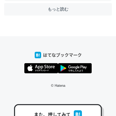
もっと読む
ちょうど同じ理由でEcho Show 8を設定中でした。Prime
とかSpotifyを支払う孝行もできる。一生で親と会える残
り時間を日数にすると1週間とかの人が多いそうだけど、
それを実質100倍以上に伸ばす効果があるはず……
─たまにLINEするくらいだった遠方の父67歳と僕。ITツール導入で
コミュニケーションが劇的に変化した｜tayorini by LIFULL介護
© Hatena
私も3年前ぐらいに祖母の家に設置した。ポケットWifiみ
たいなのでネット環境作ったけどAlexaしか使わないので
回線代ほとんどかからないですよ。参考：
https://toyoshi.hatenablog.com/entry/2019/05/15/1805
34