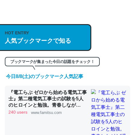
何気にChatGPTの仕組み、特に「トークン」について解
説してる記事が少ないので貴重な良記事。/続編来た
https://isobe324649.hatenablog.com/entry/2023/03/27
HOT ENTRY
人気ブックマークで知る
/064121
─GPTの仕組みと限界についての考察（１） - conceptualization
ブックマークが集まった今日の話題をチェック！
今日8/8(土)のブックマーク人気記事
これは良記事。32768トークンだと英語小説100ページ分
『電工らぶ ゼロから始める電気工事
くらい。小説でいう「ずっと前の伏線」は回収されないけ
士』第二種電気工事士の試験を5人
ど、短期記憶というには多い分量。進化すればするほど分
のヒロインと勉強。青春しなが
かりやすく強くなりそう
ら“過去問1000問”や“本番形式CBT
240 users
www.famitsu.com
模擬試験”で本格的に学べるノベル
─GPTの仕組みと限界についての考察（１） - conceptualization
ゲーム | ゲーム・エンタメ最新情報
のファミ通.com