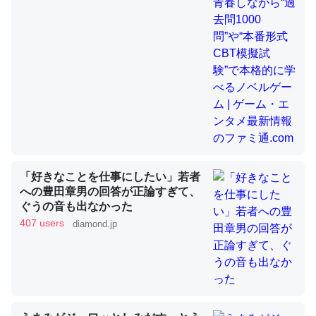
昆虫ってカルシウム少ないのか。知らんかった。調べたら
コオロギのカルシウム分はエビの600分の1程度。
─ニュース :: 【研究発表】昆虫学の大問題＝「昆虫はなぜ海にいな
いのか」に関する新仮説
「好きなことを仕事にしたい」若者
論文では「淡水はカルシウムも酸素も不足してて両方に不
への豊田章男の回答が正論すぎて、
ぐうの音も出なかった
利だから両方が拮抗してるのでは」とあって面白い。海に
407 users
diamond.jp
いる鋏角類（カブトガニ・ウミグモ）はカルシウムを使わ
ずキチンを強化してる筈だが、酵素が違うのか？
─ニュース :: 【研究発表】昆虫学の大問題＝「昆虫はなぜ海にいな
いのか」に関する新仮説