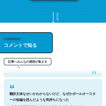
Scroll
COMMENT
これは名文。彼はとてもクレバーなんだろうなと凄く思
コメントで知る
う。英語少しでも読める人は原文もお勧め。自分はこの流
れ好き。Let’s Fucking Go. Then Covid hit. Shit.
─今のこの状況が信じられるかい？ by ラーズ・ヌートバー
記事へみんなの感想が集まる
翻訳文体なせいかわからないけど、なぜかポールオースタ
ーの短編を読んだような気持ちになった
─今のこの状況が信じられるかい？ by ラーズ・ヌートバー