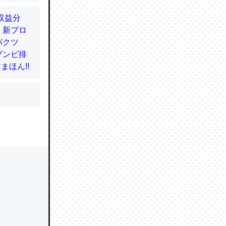
かと画策
るのでこ
的に変化し
う孝行もで
ど、それ
的に変化し