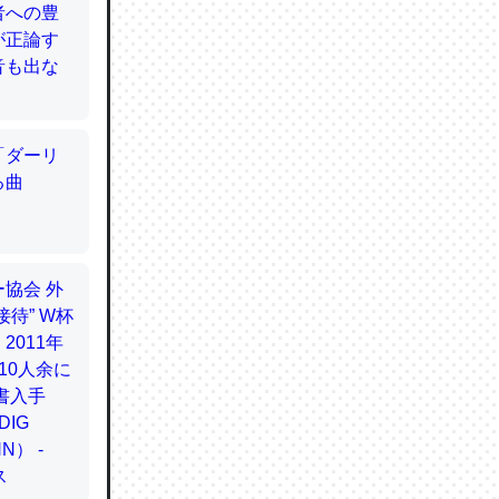
てるので
使わずキ
…。腹足