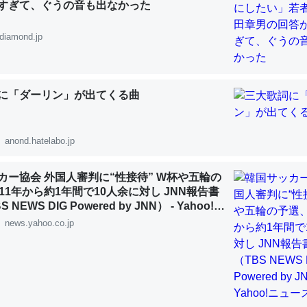
すぎて、ぐうの音も出なかった
 :: 【研究発表】昆虫学の大問題＝「昆虫はなぜ海にいないのか」に関する新仮説
diamond.jp
に「ダーリン」が出てくる曲
「淡水はカルシウムも酸素も不足してて両方に不利だから両方が拮抗し
って面白い。海にいる鋏角類（カブトガニ・ウミグモ）はカルシウムを
化してる筈だが、酵素が違うのか？
anond.hatelabo.jp
 :: 【研究発表】昆虫学の大問題＝「昆虫はなぜ海にいないのか」に関する新仮説
カー協会 外国人審判に“性接待” W杯や五輪の
11年から約1年間で10人余に対し JNN報告書
NEWS DIG Powered by JNN） - Yahoo!ニ
news.yahoo.co.jp
に考えるとカルシウムを大量に使う脊椎動物と貝類は苦労してるんだな
を無くしてナメクジになったり努力してるし。
 :: 【研究発表】昆虫学の大問題＝「昆虫はなぜ海にいないのか」に関する新仮説