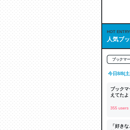
何気にC
な良記事。/続
─GPTの仕
HOT ENTRY
人気ブッ
これは良
ブックマ
の伏線」
今日8/8
やすく強
─GPTの仕
ブックマー
えてたよ 収
355 users
昆虫って
「好きな
の600