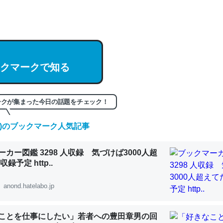
hatGPTの仕組み、特に「トークン」について解説してる記事が少ない
編来た https://isobe324649.hatenablog.com/entry/2023/03/27/
組みと限界についての考察（１） - conceptualization
クマークで知る
記事。32768トークンだと英語小説100ページ分くらい。小説でいう「
ークが集まった今日の話題をチェック！
は回収されないけど、短期記憶というには多い分量。進化すればするほ
(土)のブックマーク人気記事
くなりそう
組みと限界についての考察（１） - conceptualization
カー図鑑 3298 人収録 気づけば3000人超
録予定 http..
anond.hatelabo.jp
カルシウム少ないのか。知らんかった。調べたらコオロギのカルシウム
ことを仕事にしたい」若者への豊田章男の回
分の1程度。