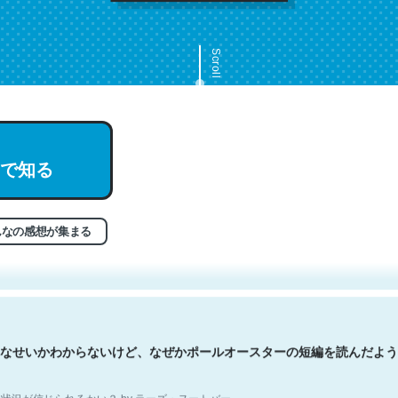
Scroll
で知る
文。彼はとてもクレバーなんだろうなと凄く思う。英語少しでも読める
分はこの流れ好き。Let’s Fucking Go. Then Covid hit. Shit.
状況が信じられるかい？ by ラーズ・ヌートバー
んなの感想が集まる
なせいかわからないけど、なぜかポールオースターの短編を読んだよう
状況が信じられるかい？ by ラーズ・ヌートバー