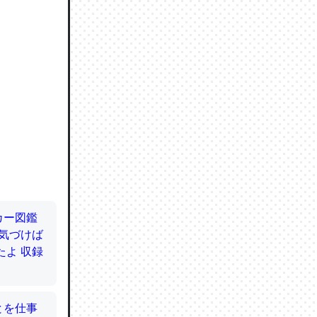
ので貴重
064121
ずっと前
ど分かり
分はエビ