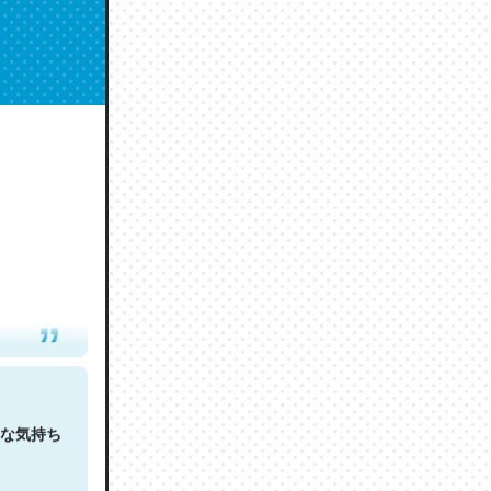
人は原文
な気持ち