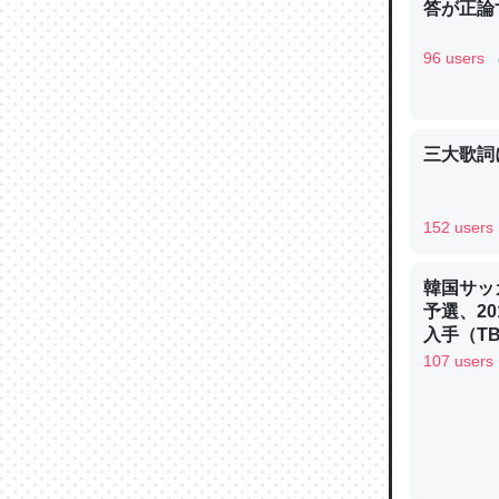
答が正論
─ニュース
96 users
三大歌詞
論文では
は」とあ
チンを強
152 users
─ニュース
韓国サッ
予選、20
入手（TBS 
ュース
107 users
これを元
類だと殻
─ニュース