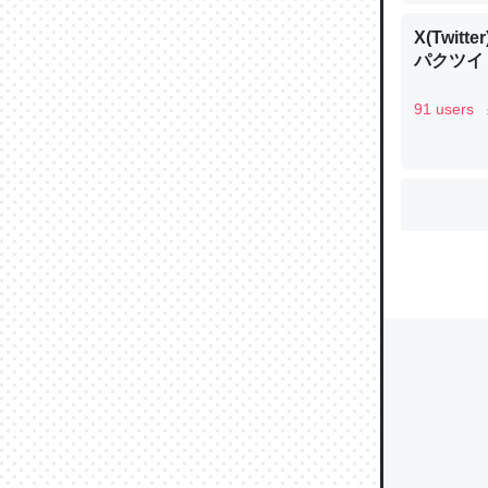
X(Twi
パクツイ
ウチもE
91 users
中。あと
れ見て生
─たまにL
た｜tayori
ちょうど同
きる。一
を実質1
─たまにL
た｜tayori