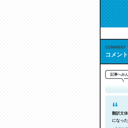
COMMENT
コメント
これは名
もお勧め。自
─今のこの
記事へみ
翻訳文体
になった
─今のこの