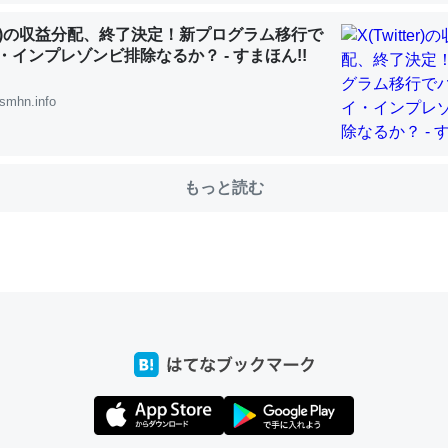
tter)の収益分配、終了決定！新プログラム移行で
・インプレゾンビ排除なるか？ - すまほん!!
choを実家に置いて４年。でたまに覗いてる。ぼちぼちRingも置こう
smhn.info
、Googleマップで位置情報を共有してる。電池残量や充電中かが分か
きてるなって分かる。
INEするくらいだった遠方の父67歳と僕。ITツール導入でコミュニケーションが劇
ni by LIFULL介護
もっと読む
じ理由でEcho Show 8を設定中でした。PrimeとかSpotifyを支払
生で親と会える残り時間を日数にすると1週間とかの人が多いそうだけ
00倍以上に伸ばす効果があるはず……
INEするくらいだった遠方の父67歳と僕。ITツール導入でコミュニケーションが劇
ni by LIFULL介護