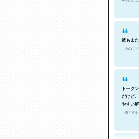
彼もまた
─今のこの
トークン
だけど、
やすい解
─GPTの仕