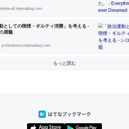
delete-all.hatenablog.com
choを実家に置いて４年。でたまに覗いてる。ぼちぼちRingも置こう
動としての喫煙・ギルティ消費」を考える -
、Googleマップで位置情報を共有してる。電池残量や充電中かが分か
の屑籠
きてるなって分かる。
INEするくらいだった遠方の父67歳と僕。ITツール導入でコミュニケーションが劇
p-shirokuma.hatenadiary.com
ni by LIFULL介護
もっと読む
じ理由でEcho Show 8を設定中でした。PrimeとかSpotifyを支払
生で親と会える残り時間を日数にすると1週間とかの人が多いそうだけ
00倍以上に伸ばす効果があるはず……
INEするくらいだった遠方の父67歳と僕。ITツール導入でコミュニケーションが劇
ni by LIFULL介護