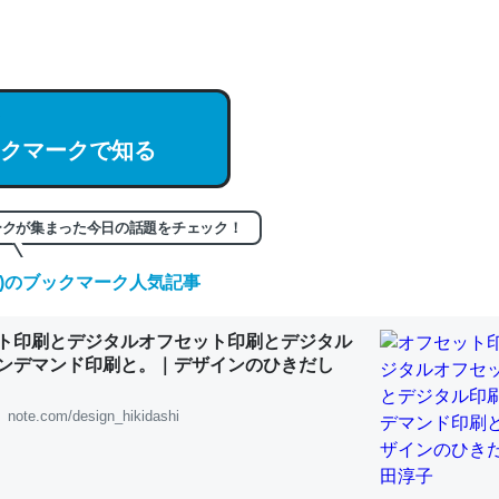
hatGPTの仕組み、特に「トークン」について解説してる記事が少ない
編来た https://isobe324649.hatenablog.com/entry/2023/03/27/
組みと限界についての考察（１） - conceptualization
クマークで知る
記事。32768トークンだと英語小説100ページ分くらい。小説でいう「
ークが集まった今日の話題をチェック！
は回収されないけど、短期記憶というには多い分量。進化すればするほ
くなりそう
(金)のブックマーク人気記事
組みと限界についての考察（１） - conceptualization
ト印刷とデジタルオフセット印刷とデジタル
ンデマンド印刷と。｜デザインのひきだし
note.com/design_hikidashi
カルシウム少ないのか。知らんかった。調べたらコオロギのカルシウム
分の1程度。