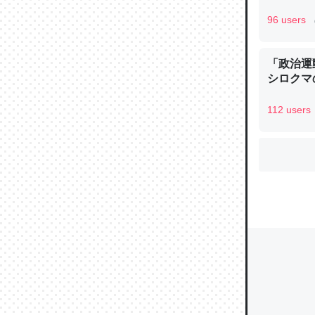
96 users
ウチもE
「政治運
中。あと
シロクマ
れ見て生
─たまにL
112 users
た｜tayori
ちょうど同
きる。一
を実質1
─たまにL
た｜tayori