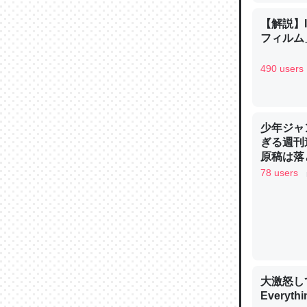
─ニュース
【解説】
フィルム」
490 users
論文では
は」とあ
少年ジャ
チンを強
ぎる週刊
─ニュース
原稿は落
78 users
これを元
類だと殻
─ニュース
大激怒し
Everythi