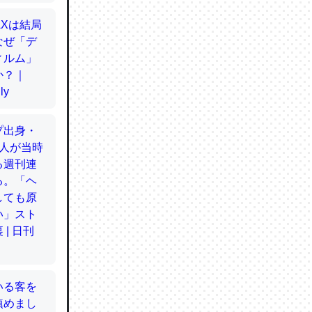
てるので
使わずキ
…。腹足