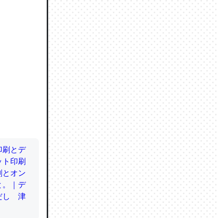
ので貴重
064121
ずっと前
ど分かり
分はエビ