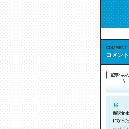
COMMENT
コメント
これは名
もお勧め。自
─今のこの
記事へみ
翻訳文体
になった
─今のこの