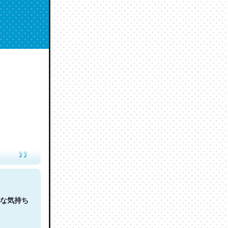
人は原文
な気持ち