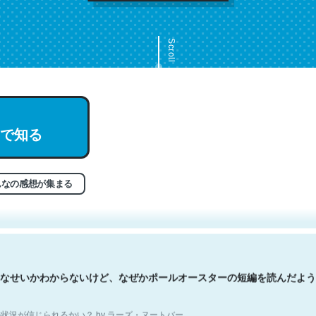
Scroll
で知る
文。彼はとてもクレバーなんだろうなと凄く思う。英語少しでも読める
分はこの流れ好き。Let’s Fucking Go. Then Covid hit. Shit.
状況が信じられるかい？ by ラーズ・ヌートバー
んなの感想が集まる
なせいかわからないけど、なぜかポールオースターの短編を読んだよう
状況が信じられるかい？ by ラーズ・ヌートバー