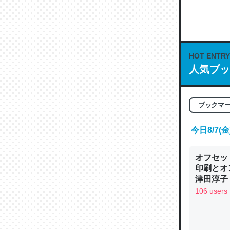
何気にC
な良記事。/続
─GPTの仕
HOT ENTRY
人気ブッ
これは良
ブックマ
の伏線」
やすく強
今日8/7
─GPTの仕
オフセッ
印刷とオ
津田淳子
106 users
昆虫って
の600