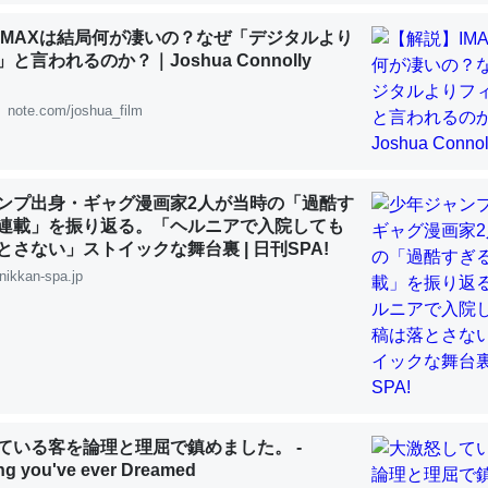
 :: 【研究発表】昆虫学の大問題＝「昆虫はなぜ海にいないのか」に関する新仮説
IMAXは結局何が凄いの？なぜ「デジタルより
と言われるのか？｜Joshua Connolly
note.com/joshua_film
「淡水はカルシウムも酸素も不足してて両方に不利だから両方が拮抗し
って面白い。海にいる鋏角類（カブトガニ・ウミグモ）はカルシウムを
ンプ出身・ギャグ漫画家2人が当時の「過酷す
化してる筈だが、酵素が違うのか？
連載」を振り返る。「ヘルニアで入院しても
 :: 【研究発表】昆虫学の大問題＝「昆虫はなぜ海にいないのか」に関する新仮説
とさない」ストイックな舞台裏 | 日刊SPA!
nikkan-spa.jp
に考えるとカルシウムを大量に使う脊椎動物と貝類は苦労してるんだな
を無くしてナメクジになったり努力してるし。
 :: 【研究発表】昆虫学の大問題＝「昆虫はなぜ海にいないのか」に関する新仮説
ている客を論理と理屈で鎮めました。 -
ng you've ever Dreamed