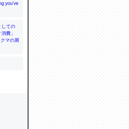
かと画策
るのでこ
的に変化し
う孝行もで
ど、それ
的に変化し