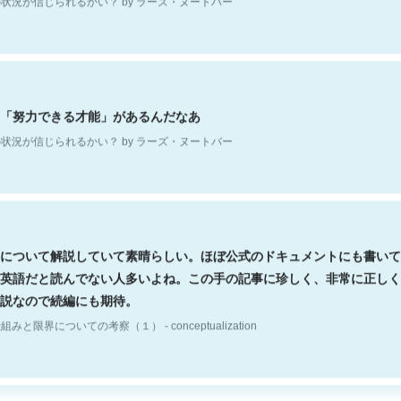
「努力できる才能」があるんだなあ
状況が信じられるかい？ by ラーズ・ヌートバー
について解説していて素晴らしい。ほぼ公式のドキュメントにも書いて
英語だと読んでない人多いよね。この手の記事に珍しく、非常に正しく
説なので続編にも期待。
組みと限界についての考察（１） - conceptualization