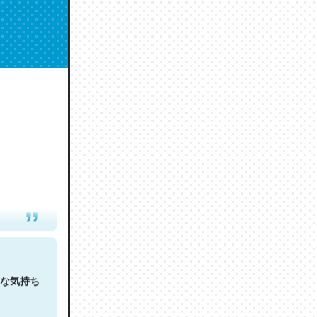
人は原文
な気持ち