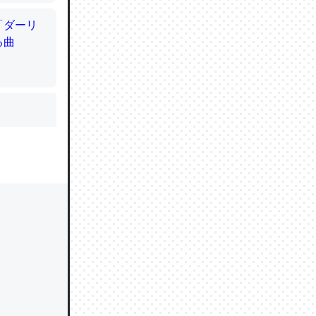
かと画策
るのでこ
的に変化し
う孝行もで
ど、それ
的に変化し