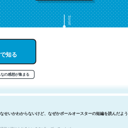
Scroll
で知る
文。彼はとてもクレバーなんだろうなと凄く思う。英語少しでも読める
分はこの流れ好き。Let’s Fucking Go. Then Covid hit. Shit.
状況が信じられるかい？ by ラーズ・ヌートバー
んなの感想が集まる
なせいかわからないけど、なぜかポールオースターの短編を読んだよう
状況が信じられるかい？ by ラーズ・ヌートバー