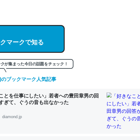
hatGPTの仕組み、特に「トークン」について解説してる記事が少ない
編来た https://isobe324649.hatenablog.com/entry/2023/03/27/
組みと限界についての考察（１） - conceptualization
クマークで知る
記事。32768トークンだと英語小説100ページ分くらい。小説でいう「
ークが集まった今日の話題をチェック！
は回収されないけど、短期記憶というには多い分量。進化すればするほ
(土)のブックマーク人気記事
くなりそう
組みと限界についての考察（１） - conceptualization
ことを仕事にしたい」若者への豊田章男の回
すぎて、ぐうの音も出なかった
diamond.jp
カルシウム少ないのか。知らんかった。調べたらコオロギのカルシウム
分の1程度。