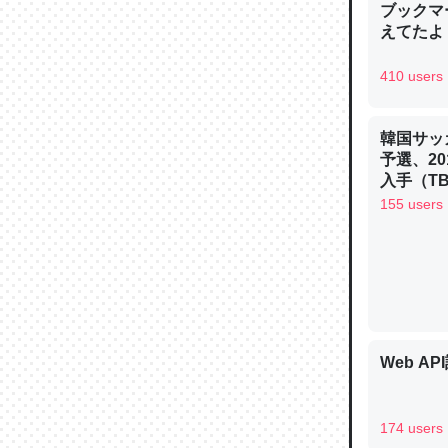
ブックマー
─ニュース
えてたよ 収
410 users
韓国サッ
論文では
予選、20
は」とあ
入手（TBS 
チンを強
ュース
155 users
─ニュース
これを元
Web AP
類だと殻
─ニュース
174 users