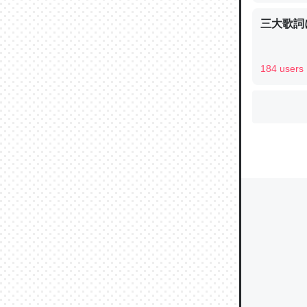
三大歌詞
ウチもE
184 users
中。あと
れ見て生
─たまにL
た｜tayori
ちょうど同
きる。一
を実質1
─たまにL
た｜tayori