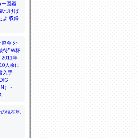
てるので
使わずキ
…。腹足