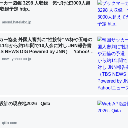
カー図鑑 3298 人収録 気づけば3000人超
 :: 【研究発表】昆虫学の大問題＝「昆虫はなぜ海にいないのか」に関する新仮説
録予定 http..
anond.hatelabo.jp
カー協会 外国人審判に“性接待” W杯や五輪の
「淡水はカルシウムも酸素も不足してて両方に不利だから両方が拮抗し
11年から約1年間で10人余に対し JNN報告書
って面白い。海にいる鋏角類（カブトガニ・ウミグモ）はカルシウムを
NEWS DIG Powered by JNN） - Yahoo!ニ
化してる筈だが、酵素が違うのか？
news.yahoo.co.jp
 :: 【研究発表】昆虫学の大問題＝「昆虫はなぜ海にいないのか」に関する新仮説
に考えるとカルシウムを大量に使う脊椎動物と貝類は苦労してるんだな
I設計の現在地2026 - Qiita
を無くしてナメクジになったり努力してるし。
 :: 【研究発表】昆虫学の大問題＝「昆虫はなぜ海にいないのか」に関する新仮説
qiita.com