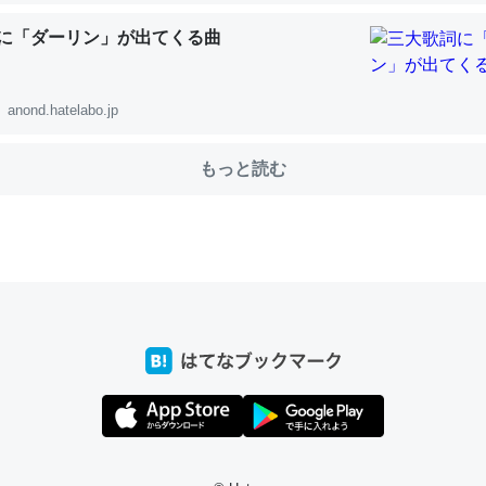
に「ダーリン」が出てくる曲
choを実家に置いて４年。でたまに覗いてる。ぼちぼちRingも置こう
anond.hatelabo.jp
、Googleマップで位置情報を共有してる。電池残量や充電中かが分か
きてるなって分かる。
もっと読む
INEするくらいだった遠方の父67歳と僕。ITツール導入でコミュニケーションが劇
ni by LIFULL介護
じ理由でEcho Show 8を設定中でした。PrimeとかSpotifyを支払
生で親と会える残り時間を日数にすると1週間とかの人が多いそうだけ
00倍以上に伸ばす効果があるはず……
INEするくらいだった遠方の父67歳と僕。ITツール導入でコミュニケーションが劇
ni by LIFULL介護