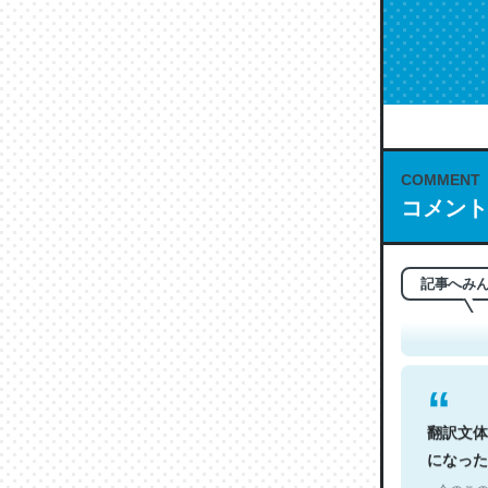
COMMENT
コメント
これは名
もお勧め。自
─今のこの
記事へみ
翻訳文体
になった
─今のこの