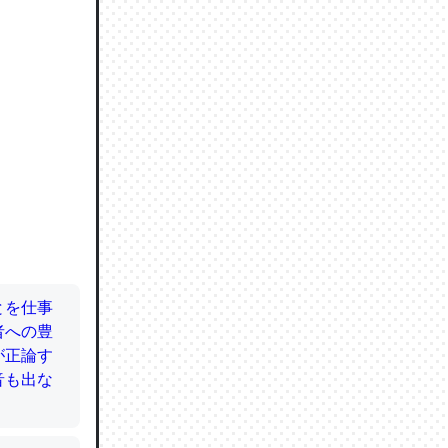
ので貴重
064121
ずっと前
ど分かり
分はエビ