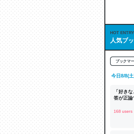
何気にC
な良記事。/続
─GPTの仕
HOT ENTRY
人気ブッ
これは良
ブックマ
の伏線」
今日8/8
やすく強
─GPTの仕
「好きな
答が正論
168 users
昆虫って
の600