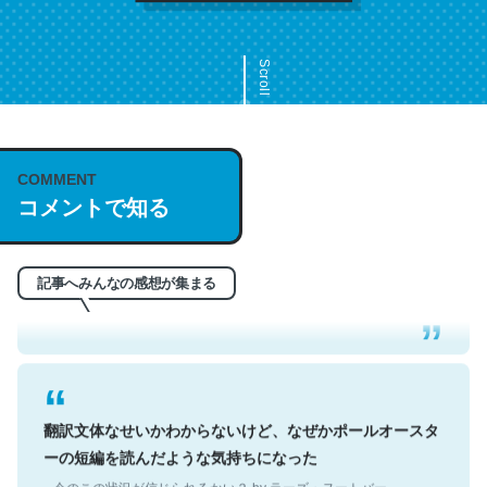
Scroll
COMMENT
これは名文。彼はとてもクレバーなんだろうなと凄く思
コメントで知る
う。英語少しでも読める人は原文もお勧め。自分はこの流
れ好き。Let’s Fucking Go. Then Covid hit. Shit.
─今のこの状況が信じられるかい？ by ラーズ・ヌートバー
記事へみんなの感想が集まる
翻訳文体なせいかわからないけど、なぜかポールオースタ
ーの短編を読んだような気持ちになった
─今のこの状況が信じられるかい？ by ラーズ・ヌートバー