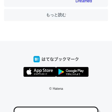
もっと読む
ちょうど同じ理由でEcho Show 8を設定中でした。Prime
とかSpotifyを支払う孝行もできる。一生で親と会える残
り時間を日数にすると1週間とかの人が多いそうだけど、
それを実質100倍以上に伸ばす効果があるはず……
─たまにLINEするくらいだった遠方の父67歳と僕。ITツール導入で
コミュニケーションが劇的に変化した｜tayorini by LIFULL介護
私も3年前ぐらいに祖母の家に設置した。ポケットWifiみ
© Hatena
たいなのでネット環境作ったけどAlexaしか使わないので
回線代ほとんどかからないですよ。参考：
https://toyoshi.hatenablog.com/entry/2019/05/15/1805
34