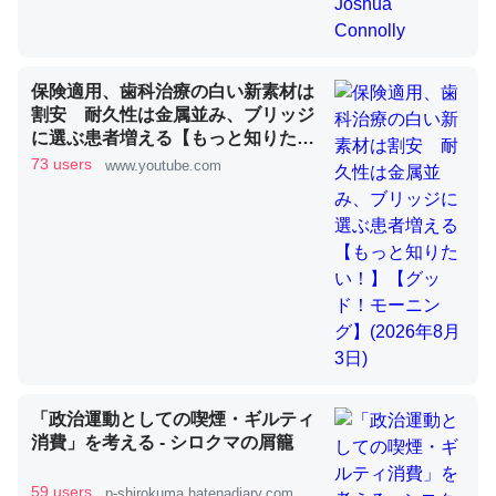
昆虫ってカルシウム少ないのか。知らんかった。調べたら
保険適用、歯科治療の白い新素材は
コオロギのカルシウム分はエビの600分の1程度。
割安 耐久性は金属並み、ブリッジ
に選ぶ患者増える【もっと知りた
─ニュース :: 【研究発表】昆虫学の大問題＝「昆虫はなぜ海にいな
いのか」に関する新仮説
い！】【グッド！モーニング】
73 users
www.youtube.com
(2026年8月3日)
論文では「淡水はカルシウムも酸素も不足してて両方に不
利だから両方が拮抗してるのでは」とあって面白い。海に
いる鋏角類（カブトガニ・ウミグモ）はカルシウムを使わ
ずキチンを強化してる筈だが、酵素が違うのか？
─ニュース :: 【研究発表】昆虫学の大問題＝「昆虫はなぜ海にいな
「政治運動としての喫煙・ギルティ
いのか」に関する新仮説
消費」を考える - シロクマの屑籠
59 users
p-shirokuma.hatenadiary.com