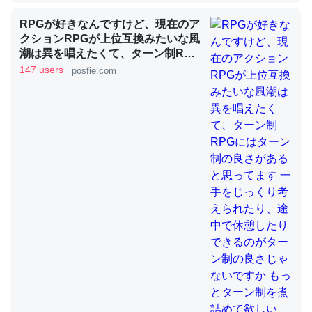
RPGが好きなんですけど、現在のア
クションRPGが上位互換みたいな風
これを元に考えるとカルシウムを大量に使う脊椎動物と貝
潮は異を唱えたくて、ターン制RPG
類は苦労してるんだな…。腹足類だと殻を無くしてナメク
にはターン制の良さがあると思って
147 users
posfie.com
ジになったり努力してるし。
ます 一手をじっくり考えられたり、
途中で休憩したりできるのがターン
─ニュース :: 【研究発表】昆虫学の大問題＝「昆虫はなぜ海にいな
いのか」に関する新仮説
制の良さじゃないですか もっとター
ン制を煮詰めて欲しい→「既出だと
思うがここはオクトパストラベラー
を推したい(´・ω・｀)」
ウチもEchoを実家に置いて４年。でたまに覗いてる。ぼ
ちぼちRingも置こうかと画策中。あと、Googleマップで
位置情報を共有してる。電池残量や充電中かが分かるので
これ見て生きてるなって分かる。
─たまにLINEするくらいだった遠方の父67歳と僕。ITツール導入で
コミュニケーションが劇的に変化した｜tayorini by LIFULL介護