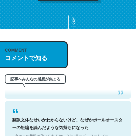
Scroll
COMMENT
これは名文。彼はとてもクレバーなんだろうなと凄く思
コメントで知る
う。英語少しでも読める人は原文もお勧め。自分はこの流
れ好き。Let’s Fucking Go. Then Covid hit. Shit.
─今のこの状況が信じられるかい？ by ラーズ・ヌートバー
記事へみんなの感想が集まる
翻訳文体なせいかわからないけど、なぜかポールオースタ
ーの短編を読んだような気持ちになった
─今のこの状況が信じられるかい？ by ラーズ・ヌートバー