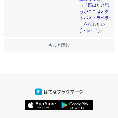
ちょうど同じ理由でEcho Show 8を設定中でした。Prime
とかSpotifyを支払う孝行もできる。一生で親と会える残
り時間を日数にすると1週間とかの人が多いそうだけど、
それを実質100倍以上に伸ばす効果があるはず……
もっと読む
─たまにLINEするくらいだった遠方の父67歳と僕。ITツール導入で
コミュニケーションが劇的に変化した｜tayorini by LIFULL介護
私も3年前ぐらいに祖母の家に設置した。ポケットWifiみ
たいなのでネット環境作ったけどAlexaしか使わないので
回線代ほとんどかからないですよ。参考：
https://toyoshi.hatenablog.com/entry/2019/05/15/1805
34