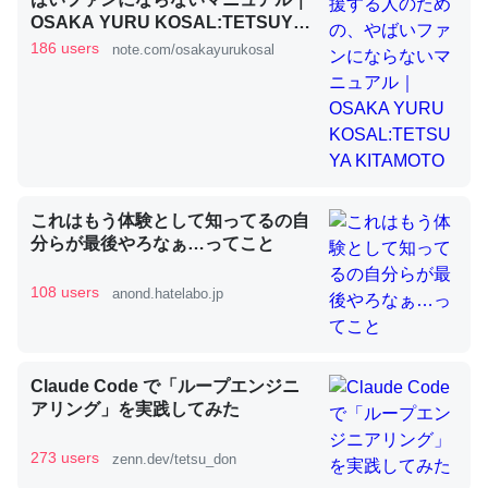
OSAKA YURU KOSAL:TETSUYA
KITAMOTO
186 users
note.com/osakayurukosal
昆虫ってカルシウム少ないのか。知らんかった。調べたら
コオロギのカルシウム分はエビの600分の1程度。
─ニュース :: 【研究発表】昆虫学の大問題＝「昆虫はなぜ海にいな
いのか」に関する新仮説
これはもう体験として知ってるの自
分らが最後やろなぁ…ってこと
論文では「淡水はカルシウムも酸素も不足してて両方に不
108 users
anond.hatelabo.jp
利だから両方が拮抗してるのでは」とあって面白い。海に
いる鋏角類（カブトガニ・ウミグモ）はカルシウムを使わ
ずキチンを強化してる筈だが、酵素が違うのか？
Claude Code で「ループエンジニ
─ニュース :: 【研究発表】昆虫学の大問題＝「昆虫はなぜ海にいな
アリング」を実践してみた
いのか」に関する新仮説
273 users
zenn.dev/tetsu_don