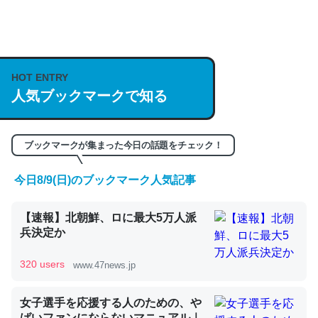
何気にChatGPTの仕組み、特に「トークン」について解
説してる記事が少ないので貴重な良記事。/続編来た
https://isobe324649.hatenablog.com/entry/2023/03/27
HOT ENTRY
人気ブックマークで知る
/064121
─GPTの仕組みと限界についての考察（１） - conceptualization
ブックマークが集まった今日の話題をチェック！
今日8/9(日)のブックマーク人気記事
これは良記事。32768トークンだと英語小説100ページ分
【速報】北朝鮮、ロに最大5万人派
くらい。小説でいう「ずっと前の伏線」は回収されないけ
兵決定か
ど、短期記憶というには多い分量。進化すればするほど分
かりやすく強くなりそう
320 users
www.47news.jp
─GPTの仕組みと限界についての考察（１） - conceptualization
女子選手を応援する人のための、や
ばいファンにならないマニュアル｜