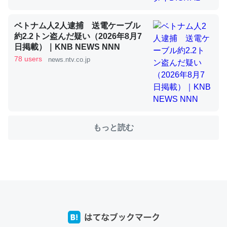
ベトナム人2人逮捕 送電ケーブル
これを元に考えるとカルシウムを大量に使う脊椎動物と貝
約2.2トン盗んだ疑い（2026年8月7
類は苦労してるんだな…。腹足類だと殻を無くしてナメク
日掲載）｜KNB NEWS NNN
ジになったり努力してるし。
78 users
news.ntv.co.jp
─ニュース :: 【研究発表】昆虫学の大問題＝「昆虫はなぜ海にいな
いのか」に関する新仮説
もっと読む
ウチもEchoを実家に置いて４年。でたまに覗いてる。ぼ
ちぼちRingも置こうかと画策中。あと、Googleマップで
位置情報を共有してる。電池残量や充電中かが分かるので
これ見て生きてるなって分かる。
─たまにLINEするくらいだった遠方の父67歳と僕。ITツール導入で
コミュニケーションが劇的に変化した｜tayorini by LIFULL介護