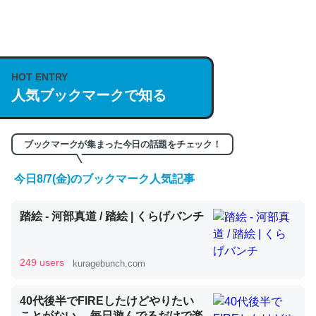
何気にChatGPTの仕組み、特に「トークン」について解
説してる記事が少ないので貴重な良記事。/続編来た
https://isobe324649.hatenablog.com/entry/2023/03/27
HOT ENTRY
/064121
人気ブックマークで知る
─GPTの仕組みと限界についての考察（１） - conceptualization
ブックマークが集まった今日の話題をチェック！
今日8/7(金)のブックマーク人気記事
これは良記事。32768トークンだと英語小説100ページ分
踏絵 - 河部真道 / 踏絵 | くらげバンチ
くらい。小説でいう「ずっと前の伏線」は回収されないけ
ど、短期記憶というには多い分量。進化すればするほど分
かりやすく強くなりそう
249 users
kuragebunch.com
─GPTの仕組みと限界についての考察（１） - conceptualization
40代後半でFIREしたけどやりたい
ことがない。 毎日遊んでるだけで楽