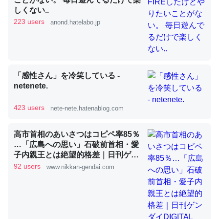
しくない..
223 users
anond.hatelabo.jp
昆虫ってカルシウム少ないのか。知らんかった。調べたら
コオロギのカルシウム分はエビの600分の1程度。
─ニュース :: 【研究発表】昆虫学の大問題＝「昆虫はなぜ海にいな
いのか」に関する新仮説
「感性さん」を冷笑している -
netenete.
423 users
nete-nete.hatenablog.com
論文では「淡水はカルシウムも酸素も不足してて両方に不
高市首相のあいさつはコピペ率85％
利だから両方が拮抗してるのでは」とあって面白い。海に
…「広島への思い」石破前首相・愛
いる鋏角類（カブトガニ・ウミグモ）はカルシウムを使わ
子内親王とは絶望的格差｜日刊ゲン
ダイDIGITAL
ずキチンを強化してる筈だが、酵素が違うのか？
92 users
www.nikkan-gendai.com
─ニュース :: 【研究発表】昆虫学の大問題＝「昆虫はなぜ海にいな
いのか」に関する新仮説