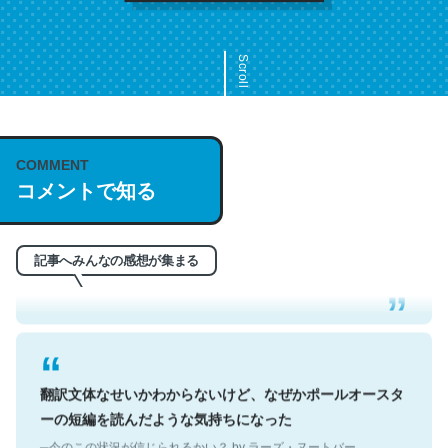
Scroll
COMMENT
これは名文。彼はとてもクレバーなんだろうなと凄く思
コメントで知る
う。英語少しでも読める人は原文もお勧め。自分はこの流
れ好き。Let’s Fucking Go. Then Covid hit. Shit.
─今のこの状況が信じられるかい？ by ラーズ・ヌートバー
記事へみんなの感想が集まる
翻訳文体なせいかわからないけど、なぜかポールオースタ
ーの短編を読んだような気持ちになった
─今のこの状況が信じられるかい？ by ラーズ・ヌートバー