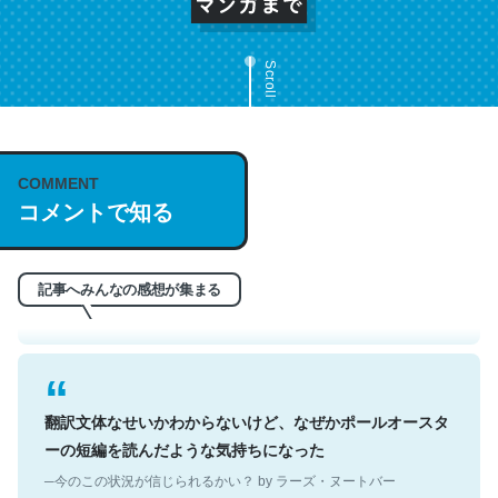
Scroll
これは名文。彼はとてもクレバーなんだろうなと凄く思
COMMENT
コメントで知る
う。英語少しでも読める人は原文もお勧め。自分はこの流
れ好き。Let’s Fucking Go. Then Covid hit. Shit.
─今のこの状況が信じられるかい？ by ラーズ・ヌートバー
記事へみんなの感想が集まる
翻訳文体なせいかわからないけど、なぜかポールオースタ
ーの短編を読んだような気持ちになった
─今のこの状況が信じられるかい？ by ラーズ・ヌートバー