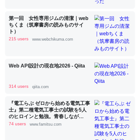
昆虫ってカルシウム少ないのか。知らんかった。調べたら
第一回 女性専用ジムの清潔｜web
ちくま（筑摩書房の読みものサイ
コオロギのカルシウム分はエビの600分の1程度。
ト）
─ニュース :: 【研究発表】昆虫学の大問題＝「昆虫はなぜ海にいな
215 users
www.webchikuma.com
いのか」に関する新仮説
Web API設計の現在地2026 - Qiita
論文では「淡水はカルシウムも酸素も不足してて両方に不
314 users
qiita.com
利だから両方が拮抗してるのでは」とあって面白い。海に
いる鋏角類（カブトガニ・ウミグモ）はカルシウムを使わ
ずキチンを強化してる筈だが、酵素が違うのか？
『電工らぶ ゼロから始める電気工事
士』第二種電気工事士の試験を5人
─ニュース :: 【研究発表】昆虫学の大問題＝「昆虫はなぜ海にいな
いのか」に関する新仮説
のヒロインと勉強。青春しなが
ら“過去問1000問”や“本番形式CBT
74 users
www.famitsu.com
模擬試験”で本格的に学べるノベル
ゲーム | ゲーム・エンタメ最新情報