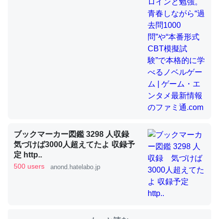
のファミ通.com
これを元に考えるとカルシウムを大量に使う脊椎動物と貝
類は苦労してるんだな…。腹足類だと殻を無くしてナメク
ジになったり努力してるし。
─ニュース :: 【研究発表】昆虫学の大問題＝「昆虫はなぜ海にいな
いのか」に関する新仮説
ウチもEchoを実家に置いて４年。でたまに覗いてる。ぼ
ブックマーカー図鑑 3298 人収録
気づけば3000人超えてたよ 収録予
ちぼちRingも置こうかと画策中。あと、Googleマップで
定 http..
位置情報を共有してる。電池残量や充電中かが分かるので
500 users
anond.hatelabo.jp
これ見て生きてるなって分かる。
─たまにLINEするくらいだった遠方の父67歳と僕。ITツール導入で
コミュニケーションが劇的に変化した｜tayorini by LIFULL介護