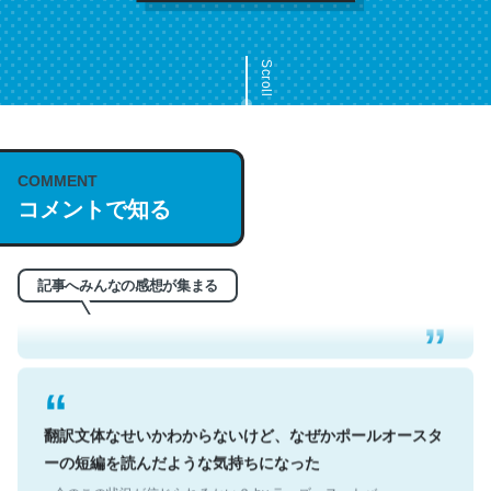
Scroll
COMMENT
これは名文。彼はとてもクレバーなんだろうなと凄く思
コメントで知る
う。英語少しでも読める人は原文もお勧め。自分はこの流
れ好き。Let’s Fucking Go. Then Covid hit. Shit.
記事へみんなの感想が集まる
─今のこの状況が信じられるかい？ by ラーズ・ヌートバー
翻訳文体なせいかわからないけど、なぜかポールオースタ
ーの短編を読んだような気持ちになった
─今のこの状況が信じられるかい？ by ラーズ・ヌートバー