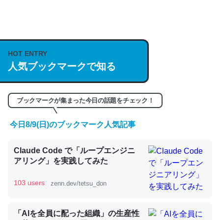
何気にChatGPTの仕組み、特に「トークン」について解
説してる記事が少ないので貴重な良記事。/続編来た
HOT ENTRY
https://isobe324649.hatenablog.com/entry/2023/03/27
人気ブックマークで知る
/064121
─GPTの仕組みと限界についての考察（１） - conceptualization
ブックマークが集まった今日の話題をチェック！
今日8/9(日)のブックマーク人気記事
これは良記事。32768トークンだと英語小説100ページ分
Claude Code で「ループエンジニ
くらい。小説でいう「ずっと前の伏線」は回収されないけ
アリング」を実践してみた
ど、短期記憶というには多い分量。進化すればするほど分
かりやすく強くなりそう
103 users
zenn.dev/tetsu_don
─GPTの仕組みと限界についての考察（１） - conceptualization
「AIを全員に配った組織」の生産性