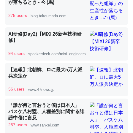
が落ちるとき - 🐴 (馬)
275 users
blog.takaumada.com
昆虫ってカルシウム少ないのか。知らんかった。調べたら
コオロギのカルシウム分はエビの600分の1程度。
AI研修(Day2)【MIXI 26新卒技術研
─ニュース :: 【研究発表】昆虫学の大問題＝「昆虫はなぜ海にいな
修】
いのか」に関する新仮説
94 users
speakerdeck.com/mixi_engineers
【速報】北朝鮮、ロに最大5万人派
兵決定か
論文では「淡水はカルシウムも酸素も不足してて両方に不
利だから両方が拮抗してるのでは」とあって面白い。海に
56 users
www.47news.jp
いる鋏角類（カブトガニ・ウミグモ）はカルシウムを使わ
ずキチンを強化してる筈だが、酵素が違うのか？
「誰が何と言おうと僕は日本人」
─ニュース :: 【研究発表】昆虫学の大問題＝「昆虫はなぜ海にいな
バスケ八村塁、人種差別に関する誹
いのか」に関する新仮説
謗中傷に言及
257 users
www.sankei.com