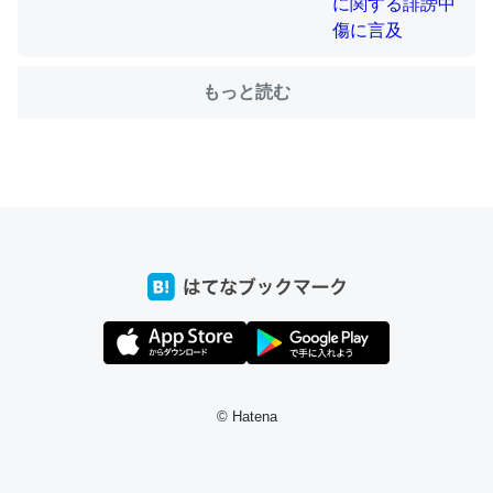
これを元に考えるとカルシウムを大量に使う脊椎動物と貝
もっと読む
類は苦労してるんだな…。腹足類だと殻を無くしてナメク
ジになったり努力してるし。
─ニュース :: 【研究発表】昆虫学の大問題＝「昆虫はなぜ海にいな
いのか」に関する新仮説
ウチもEchoを実家に置いて４年。でたまに覗いてる。ぼ
ちぼちRingも置こうかと画策中。あと、Googleマップで
位置情報を共有してる。電池残量や充電中かが分かるので
これ見て生きてるなって分かる。
© Hatena
─たまにLINEするくらいだった遠方の父67歳と僕。ITツール導入で
コミュニケーションが劇的に変化した｜tayorini by LIFULL介護