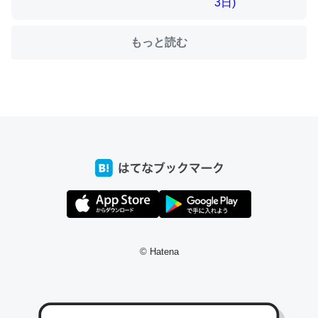
もっと読む
ちょうど同じ理由でEcho Show 8を設定中でした。Prime
とかSpotifyを支払う孝行もできる。一生で親と会える残
り時間を日数にすると1週間とかの人が多いそうだけど、
それを実質100倍以上に伸ばす効果があるはず……
─たまにLINEするくらいだった遠方の父67歳と僕。ITツール導入で
コミュニケーションが劇的に変化した｜tayorini by LIFULL介護
私も3年前ぐらいに祖母の家に設置した。ポケットWifiみ
たいなのでネット環境作ったけどAlexaしか使わないので
© Hatena
回線代ほとんどかからないですよ。参考：
https://toyoshi.hatenablog.com/entry/2019/05/15/1805
34