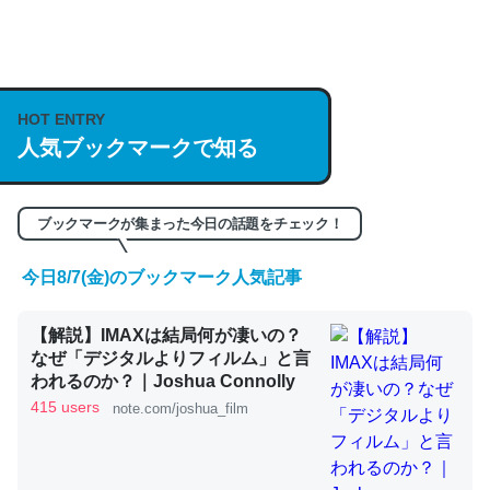
何気にChatGPTの仕組み、特に「トークン」について解
説してる記事が少ないので貴重な良記事。/続編来た
https://isobe324649.hatenablog.com/entry/2023/03/27
HOT ENTRY
/064121
人気ブックマークで知る
─GPTの仕組みと限界についての考察（１） - conceptualization
ブックマークが集まった今日の話題をチェック！
今日8/7(金)のブックマーク人気記事
これは良記事。32768トークンだと英語小説100ページ分
【解説】IMAXは結局何が凄いの？
くらい。小説でいう「ずっと前の伏線」は回収されないけ
なぜ「デジタルよりフィルム」と言
ど、短期記憶というには多い分量。進化すればするほど分
われるのか？｜Joshua Connolly
かりやすく強くなりそう
415 users
note.com/joshua_film
─GPTの仕組みと限界についての考察（１） - conceptualization