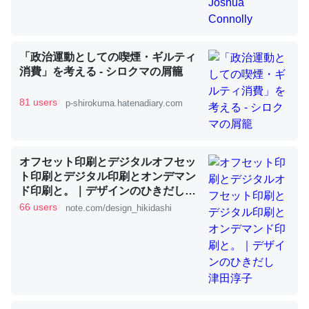
昆虫ってカルシウム少ないのか。知らんかった。調べたら
「政治運動としての喫煙・ギルティ
コオロギのカルシウム分はエビの600分の1程度。
消費」を考える - シロクマの屑籠
─ニュース :: 【研究発表】昆虫学の大問題＝「昆虫はなぜ海にいな
いのか」に関する新仮説
81 users
p-shirokuma.hatenadiary.com
オフセット印刷とデジタルオフセッ
ト印刷とデジタル印刷とオンデマン
論文では「淡水はカルシウムも酸素も不足してて両方に不
ド印刷と。｜デザインのひきだし
利だから両方が拮抗してるのでは」とあって面白い。海に
津田淳子
66 users
note.com/design_hikidashi
いる鋏角類（カブトガニ・ウミグモ）はカルシウムを使わ
ずキチンを強化してる筈だが、酵素が違うのか？
─ニュース :: 【研究発表】昆虫学の大問題＝「昆虫はなぜ海にいな
いのか」に関する新仮説