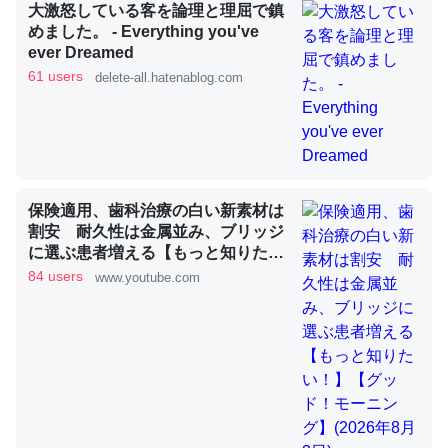
大激怒している客を論理と理屈で鎮
めました。 - Everything you've
ever Dreamed
これを元に考えるとカルシウムを大量に使う脊椎動物と貝
61 users
delete-all.hatenablog.com
類は苦労してるんだな…。腹足類だと殻を無くしてナメク
ジになったり努力してるし。
─ニュース :: 【研究発表】昆虫学の大問題＝「昆虫はなぜ海にいな
いのか」に関する新仮説
保険適用、歯科治療の白い新素材は
割安 耐久性は金属並み、ブリッジ
に選ぶ患者増える【もっと知りた
い！】【グッド！モーニング】
84 users
www.youtube.com
ウチもEchoを実家に置いて４年。でたまに覗いてる。ぼ
(2026年8月3日)
ちぼちRingも置こうかと画策中。あと、Googleマップで
位置情報を共有してる。電池残量や充電中かが分かるので
これ見て生きてるなって分かる。
─たまにLINEするくらいだった遠方の父67歳と僕。ITツール導入で
コミュニケーションが劇的に変化した｜tayorini by LIFULL介護