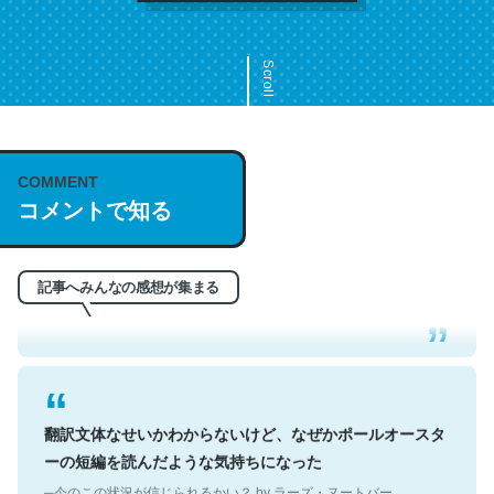
Scroll
COMMENT
これは名文。彼はとてもクレバーなんだろうなと凄く思
コメントで知る
う。英語少しでも読める人は原文もお勧め。自分はこの流
れ好き。Let’s Fucking Go. Then Covid hit. Shit.
─今のこの状況が信じられるかい？ by ラーズ・ヌートバー
記事へみんなの感想が集まる
翻訳文体なせいかわからないけど、なぜかポールオースタ
ーの短編を読んだような気持ちになった
─今のこの状況が信じられるかい？ by ラーズ・ヌートバー