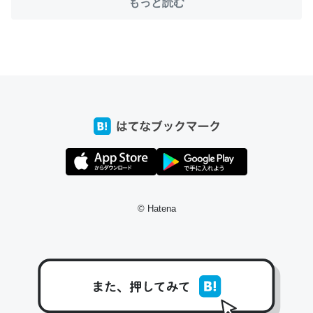
もっと読む
ちょうど同じ理由でEcho Show 8を設定中でした。Prime
とかSpotifyを支払う孝行もできる。一生で親と会える残
り時間を日数にすると1週間とかの人が多いそうだけど、
それを実質100倍以上に伸ばす効果があるはず……
─たまにLINEするくらいだった遠方の父67歳と僕。ITツール導入で
コミュニケーションが劇的に変化した｜tayorini by LIFULL介護
© Hatena
私も3年前ぐらいに祖母の家に設置した。ポケットWifiみ
たいなのでネット環境作ったけどAlexaしか使わないので
回線代ほとんどかからないですよ。参考：
https://toyoshi.hatenablog.com/entry/2019/05/15/1805
34