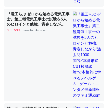
『電工らぶ ゼロから始める電気工事
昆虫ってカルシウム少ないのか。知らんかった。調べたら
士』第二種電気工事士の試験を5人
コオロギのカルシウム分はエビの600分の1程度。
のヒロインと勉強。青春しなが
ら“過去問1000問”や“本番形式CBT
89 users
www.famitsu.com
─ニュース :: 【研究発表】昆虫学の大問題＝「昆虫はなぜ海にいな
模擬試験”で本格的に学べるノベル
いのか」に関する新仮説
ゲーム | ゲーム・エンタメ最新情報
のファミ通.com
論文では「淡水はカルシウムも酸素も不足してて両方に不
利だから両方が拮抗してるのでは」とあって面白い。海に
いる鋏角類（カブトガニ・ウミグモ）はカルシウムを使わ
ずキチンを強化してる筈だが、酵素が違うのか？
─ニュース :: 【研究発表】昆虫学の大問題＝「昆虫はなぜ海にいな
いのか」に関する新仮説