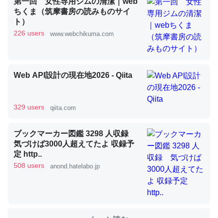
第一回 女性専用ジムの清潔｜web
ちくま（筑摩書房の読みものサイ
ト）
これを元に考えるとカルシウムを大量に使う脊椎動物と貝
226 users
www.webchikuma.com
類は苦労してるんだな…。腹足類だと殻を無くしてナメク
ジになったり努力してるし。
─ニュース :: 【研究発表】昆虫学の大問題＝「昆虫はなぜ海にいな
Web API設計の現在地2026 - Qiita
いのか」に関する新仮説
329 users
qiita.com
ブックマーカー図鑑 3298 人収録
ウチもEchoを実家に置いて４年。でたまに覗いてる。ぼ
気づけば3000人超えてたよ 収録予
ちぼちRingも置こうかと画策中。あと、Googleマップで
定 http..
位置情報を共有してる。電池残量や充電中かが分かるので
508 users
anond.hatelabo.jp
これ見て生きてるなって分かる。
─たまにLINEするくらいだった遠方の父67歳と僕。ITツール導入で
コミュニケーションが劇的に変化した｜tayorini by LIFULL介護