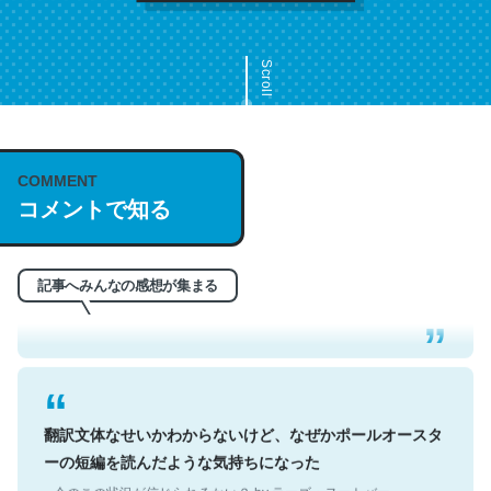
Scroll
COMMENT
これは名文。彼はとてもクレバーなんだろうなと凄く思
コメントで知る
う。英語少しでも読める人は原文もお勧め。自分はこの流
れ好き。Let’s Fucking Go. Then Covid hit. Shit.
─今のこの状況が信じられるかい？ by ラーズ・ヌートバー
記事へみんなの感想が集まる
翻訳文体なせいかわからないけど、なぜかポールオースタ
ーの短編を読んだような気持ちになった
─今のこの状況が信じられるかい？ by ラーズ・ヌートバー