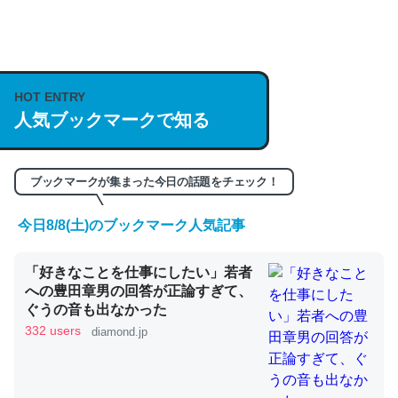
何気にChatGPTの仕組み、特に「トークン」について解
説してる記事が少ないので貴重な良記事。/続編来た
HOT ENTRY
https://isobe324649.hatenablog.com/entry/2023/03/27
人気ブックマークで知る
/064121
─GPTの仕組みと限界についての考察（１） - conceptualization
ブックマークが集まった今日の話題をチェック！
今日8/8(土)のブックマーク人気記事
これは良記事。32768トークンだと英語小説100ページ分
「好きなことを仕事にしたい」若者
くらい。小説でいう「ずっと前の伏線」は回収されないけ
への豊田章男の回答が正論すぎて、
ど、短期記憶というには多い分量。進化すればするほど分
ぐうの音も出なかった
かりやすく強くなりそう
332 users
diamond.jp
─GPTの仕組みと限界についての考察（１） - conceptualization