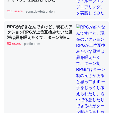
211 users
zenn.dev/tetsu_don
昆虫ってカルシウム少ないのか。知らんかった。調べたら
コオロギのカルシウム分はエビの600分の1程度。
RPGが好きなんですけど、現在のア
─ニュース :: 【研究発表】昆虫学の大問題＝「昆虫はなぜ海にいな
いのか」に関する新仮説
クションRPGが上位互換みたいな風
潮は異を唱えたくて、ターン制RPG
にはターン制の良さがあると思って
82 users
posfie.com
ます 一手をじっくり考えられたり、
途中で休憩したりできるのがターン
制の良さじゃないですか もっとター
論文では「淡水はカルシウムも酸素も不足してて両方に不
ン制を煮詰めて欲しい→「既出だと
思うがここはオクトパストラベラー
利だから両方が拮抗してるのでは」とあって面白い。海に
を推したい(´・ω・｀)」
いる鋏角類（カブトガニ・ウミグモ）はカルシウムを使わ
ずキチンを強化してる筈だが、酵素が違うのか？
─ニュース :: 【研究発表】昆虫学の大問題＝「昆虫はなぜ海にいな
いのか」に関する新仮説