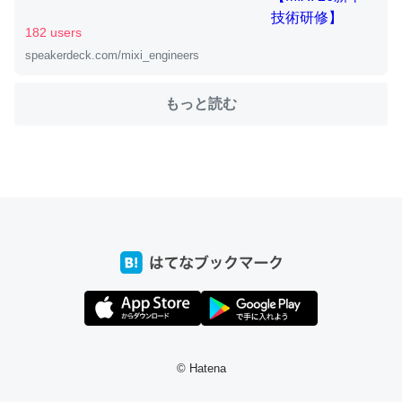
182 users
speakerdeck.com/mixi_engineers
ちょうど同じ理由でEcho Show 8を設定中でした。Prime
とかSpotifyを支払う孝行もできる。一生で親と会える残
もっと読む
り時間を日数にすると1週間とかの人が多いそうだけど、
それを実質100倍以上に伸ばす効果があるはず……
─たまにLINEするくらいだった遠方の父67歳と僕。ITツール導入で
コミュニケーションが劇的に変化した｜tayorini by LIFULL介護
私も3年前ぐらいに祖母の家に設置した。ポケットWifiみ
たいなのでネット環境作ったけどAlexaしか使わないので
回線代ほとんどかからないですよ。参考：
https://toyoshi.hatenablog.com/entry/2019/05/15/1805
© Hatena
34
─たまにLINEするくらいだった遠方の父67歳と僕。ITツール導入で