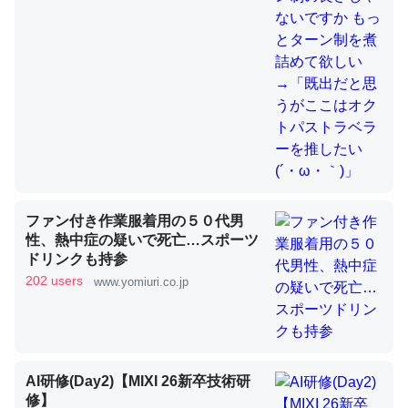
これを元に考えるとカルシウムを大量に使う脊椎動物と貝
類は苦労してるんだな…。腹足類だと殻を無くしてナメク
ジになったり努力してるし。
─ニュース :: 【研究発表】昆虫学の大問題＝「昆虫はなぜ海にいな
いのか」に関する新仮説
ファン付き作業服着用の５０代男
性、熱中症の疑いで死亡…スポーツ
ウチもEchoを実家に置いて４年。でたまに覗いてる。ぼ
ドリンクも持参
ちぼちRingも置こうかと画策中。あと、Googleマップで
202 users
www.yomiuri.co.jp
位置情報を共有してる。電池残量や充電中かが分かるので
これ見て生きてるなって分かる。
─たまにLINEするくらいだった遠方の父67歳と僕。ITツール導入で
コミュニケーションが劇的に変化した｜tayorini by LIFULL介護
AI研修(Day2)【MIXI 26新卒技術研
修】