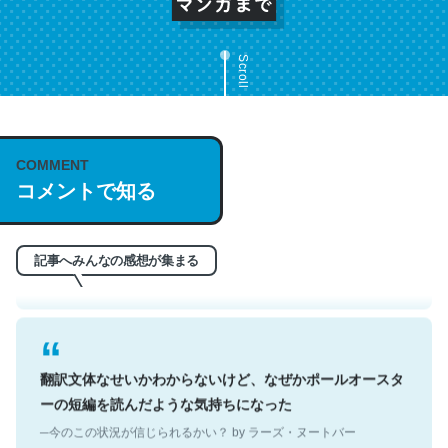
Scroll
これは名文。彼はとてもクレバーなんだろうなと凄く思
COMMENT
コメントで知る
う。英語少しでも読める人は原文もお勧め。自分はこの流
れ好き。Let’s Fucking Go. Then Covid hit. Shit.
─今のこの状況が信じられるかい？ by ラーズ・ヌートバー
記事へみんなの感想が集まる
翻訳文体なせいかわからないけど、なぜかポールオースタ
ーの短編を読んだような気持ちになった
─今のこの状況が信じられるかい？ by ラーズ・ヌートバー