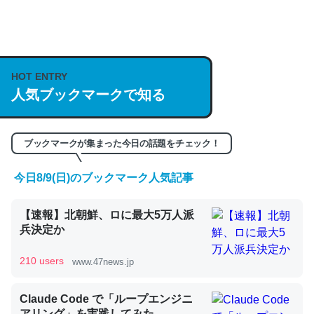
何気にChatGPTの仕組み、特に「トークン」について解
説してる記事が少ないので貴重な良記事。/続編来た
https://isobe324649.hatenablog.com/entry/2023/03/27
HOT ENTRY
/064121
人気ブックマークで知る
─GPTの仕組みと限界についての考察（１） - conceptualization
ブックマークが集まった今日の話題をチェック！
今日8/9(日)のブックマーク人気記事
これは良記事。32768トークンだと英語小説100ページ分
くらい。小説でいう「ずっと前の伏線」は回収されないけ
【速報】北朝鮮、ロに最大5万人派
ど、短期記憶というには多い分量。進化すればするほど分
兵決定か
かりやすく強くなりそう
210 users
www.47news.jp
─GPTの仕組みと限界についての考察（１） - conceptualization
Claude Code で「ループエンジニ
アリング」を実践してみた