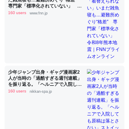
専門家「標準化されていない」 令
和8年熊本地震｜FNNプライムオン
160 users
www.fnn.jp
ライン
昆虫ってカルシウム少ないのか。知らんかった。調べたら
コオロギのカルシウム分はエビの600分の1程度。
─ニュース :: 【研究発表】昆虫学の大問題＝「昆虫はなぜ海にいな
いのか」に関する新仮説
少年ジャンプ出身・ギャグ漫画家2
論文では「淡水はカルシウムも酸素も不足してて両方に不
人が当時の「過酷すぎる週刊連載」
利だから両方が拮抗してるのでは」とあって面白い。海に
を振り返る。「ヘルニアで入院して
も原稿は落とさない」ストイックな
いる鋏角類（カブトガニ・ウミグモ）はカルシウムを使わ
160 users
nikkan-spa.jp
舞台裏 | 日刊SPA!
ずキチンを強化してる筈だが、酵素が違うのか？
─ニュース :: 【研究発表】昆虫学の大問題＝「昆虫はなぜ海にいな
いのか」に関する新仮説