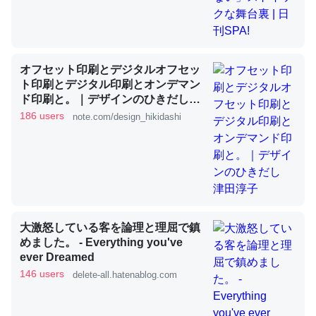
これを元に考えるとカルシウムを大量に使う脊椎動物と貝
類は苦労してるんだな…。腹足類だと殻を無くしてナメク
オフセット印刷とデジタルオフセッ
ジになったり努力してるし。
ト印刷とデジタル印刷とオンデマン
ド印刷と。｜デザインのひきだし
─ニュース :: 【研究発表】昆虫学の大問題＝「昆虫はなぜ海にいな
いのか」に関する新仮説
津田淳子
186 users
note.com/design_hikidashi
ウチもEchoを実家に置いて４年。でたまに覗いてる。ぼ
ちぼちRingも置こうかと画策中。あと、Googleマップで
大激怒している客を論理と理屈で鎮
位置情報を共有してる。電池残量や充電中かが分かるので
めました。 - Everything you've
これ見て生きてるなって分かる。
ever Dreamed
146 users
─たまにLINEするくらいだった遠方の父67歳と僕。ITツール導入で
delete-all.hatenablog.com
コミュニケーションが劇的に変化した｜tayorini by LIFULL介護