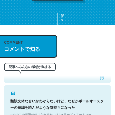
Scroll
COMMENT
これは名文。彼はとてもクレバーなんだろうなと凄く思
コメントで知る
う。英語少しでも読める人は原文もお勧め。自分はこの流
れ好き。Let’s Fucking Go. Then Covid hit. Shit.
─今のこの状況が信じられるかい？ by ラーズ・ヌートバー
記事へみんなの感想が集まる
翻訳文体なせいかわからないけど、なぜかポールオースタ
ーの短編を読んだような気持ちになった
─今のこの状況が信じられるかい？ by ラーズ・ヌートバー