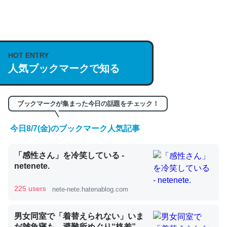
何気にChatGPTの仕組み、特に「トークン」について解
説してる記事が少ないので貴重な良記事。/続編来た
https://isobe324649.hatenablog.com/entry/2023/03/27
HOT ENTRY
/064121
人気ブックマークで知る
─GPTの仕組みと限界についての考察（１） - conceptualization
ブックマークが集まった今日の話題をチェック！
今日8/7(金)のブックマーク人気記事
これは良記事。32768トークンだと英語小説100ページ分
「感性さん」を冷笑している -
くらい。小説でいう「ずっと前の伏線」は回収されないけ
netenete.
ど、短期記憶というには多い分量。進化すればするほど分
かりやすく強くなりそう
225 users
nete-nete.hatenablog.com
─GPTの仕組みと限界についての考察（１） - conceptualization
男女同室で「着替えられない」いま
だ雑魚寝も…避難所めぐり“格差”