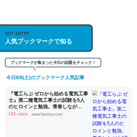
何気にChatGPTの仕組み、特に「トークン」について解
説してる記事が少ないので貴重な良記事。/続編来た
HOT ENTRY
https://isobe324649.hatenablog.com/entry/2023/03/27
人気ブックマークで知る
/064121
─GPTの仕組みと限界についての考察（１） - conceptualization
ブックマークが集まった今日の話題をチェック！
今日8/8(土)のブックマーク人気記事
これは良記事。32768トークンだと英語小説100ページ分
『電工らぶ ゼロから始める電気工事
くらい。小説でいう「ずっと前の伏線」は回収されないけ
士』第二種電気工事士の試験を5人
ど、短期記憶というには多い分量。進化すればするほど分
のヒロインと勉強。青春しなが
かりやすく強くなりそう
ら“過去問1000問”や“本番形式CBT
192 users
www.famitsu.com
模擬試験”で本格的に学べるノベル
─GPTの仕組みと限界についての考察（１） - conceptualization
ゲーム | ゲーム・エンタメ最新情報
のファミ通.com