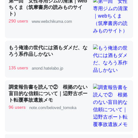
第一回 女性専用ジムの清潔｜web
ちくま（筑摩書房の読みものサイ
ト）
これを元に考えるとカルシウムを大量に使う脊椎動物と貝
290 users
www.webchikuma.com
類は苦労してるんだな…。腹足類だと殻を無くしてナメク
ジになったり努力してるし。
─ニュース :: 【研究発表】昆虫学の大問題＝「昆虫はなぜ海にいな
もう俺達の世代には酒もダメだ、な
いのか」に関する新仮説
ろう系作品しかない
135 users
anond.hatelabo.jp
調査報告書を読んで② 根拠のない
ウチもEchoを実家に置いて４年。でたまに覗いてる。ぼ
盲目的な信頼について｜辺野古ボー
ちぼちRingも置こうかと画策中。あと、Googleマップで
ト転覆事故遺族メモ
位置情報を共有してる。電池残量や充電中かが分かるので
96 users
note.com/beloved_tomoka
これ見て生きてるなって分かる。
─たまにLINEするくらいだった遠方の父67歳と僕。ITツール導入で
コミュニケーションが劇的に変化した｜tayorini by LIFULL介護