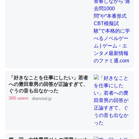
昆虫ってカルシウム少ないのか。知らんかった。調べたら
コオロギのカルシウム分はエビの600分の1程度。
─ニュース :: 【研究発表】昆虫学の大問題＝「昆虫はなぜ海にいな
いのか」に関する新仮説
「好きなことを仕事にしたい」若者
論文では「淡水はカルシウムも酸素も不足してて両方に不
への豊田章男の回答が正論すぎて、
ぐうの音も出なかった
利だから両方が拮抗してるのでは」とあって面白い。海に
385 users
diamond.jp
いる鋏角類（カブトガニ・ウミグモ）はカルシウムを使わ
ずキチンを強化してる筈だが、酵素が違うのか？
─ニュース :: 【研究発表】昆虫学の大問題＝「昆虫はなぜ海にいな
いのか」に関する新仮説