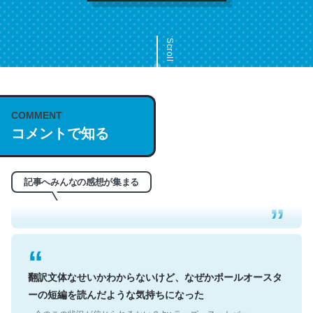
Scroll
COMMENT
これは名文。彼はとてもクレバーなんだろうなと凄く思
コメントで知る
う。英語少しでも読める人は原文もお勧め。自分はこの流
れ好き。Let’s Fucking Go. Then Covid hit. Shit.
─今のこの状況が信じられるかい？ by ラーズ・ヌートバー
記事へみんなの感想が集まる
翻訳文体なせいかわからないけど、なぜかポールオースタ
ーの短編を読んだような気持ちになった
─今のこの状況が信じられるかい？ by ラーズ・ヌートバー