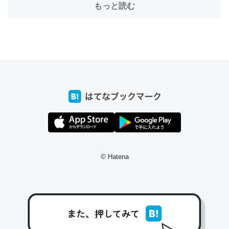
もっと読む
ちょうど同じ理由でEcho Show 8を設定中でした。Prime
とかSpotifyを支払う孝行もできる。一生で親と会える残
り時間を日数にすると1週間とかの人が多いそうだけど、
それを実質100倍以上に伸ばす効果があるはず……
─たまにLINEするくらいだった遠方の父67歳と僕。ITツール導入で
コミュニケーションが劇的に変化した｜tayorini by LIFULL介護
© Hatena
私も3年前ぐらいに祖母の家に設置した。ポケットWifiみ
たいなのでネット環境作ったけどAlexaしか使わないので
回線代ほとんどかからないですよ。参考：
https://toyoshi.hatenablog.com/entry/2019/05/15/1805
34