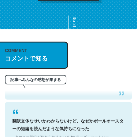
Scroll
COMMENT
これは名文。彼はとてもクレバーなんだろうなと凄く思
コメントで知る
う。英語少しでも読める人は原文もお勧め。自分はこの流
れ好き。Let’s Fucking Go. Then Covid hit. Shit.
─今のこの状況が信じられるかい？ by ラーズ・ヌートバー
記事へみんなの感想が集まる
翻訳文体なせいかわからないけど、なぜかポールオースタ
ーの短編を読んだような気持ちになった
─今のこの状況が信じられるかい？ by ラーズ・ヌートバー