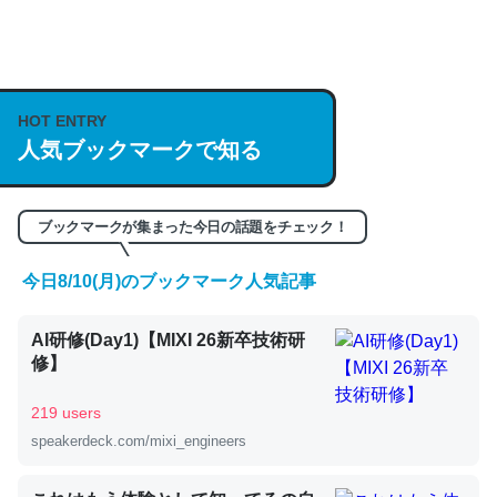
何気にChatGPTの仕組み、特に「トークン」について解
説してる記事が少ないので貴重な良記事。/続編来た
https://isobe324649.hatenablog.com/entry/2023/03/27
HOT ENTRY
人気ブックマークで知る
/064121
─GPTの仕組みと限界についての考察（１） - conceptualization
ブックマークが集まった今日の話題をチェック！
今日8/10(月)のブックマーク人気記事
これは良記事。32768トークンだと英語小説100ページ分
AI研修(Day1)【MIXI 26新卒技術研
くらい。小説でいう「ずっと前の伏線」は回収されないけ
修】
ど、短期記憶というには多い分量。進化すればするほど分
かりやすく強くなりそう
219 users
─GPTの仕組みと限界についての考察（１） - conceptualization
speakerdeck.com/mixi_engineers