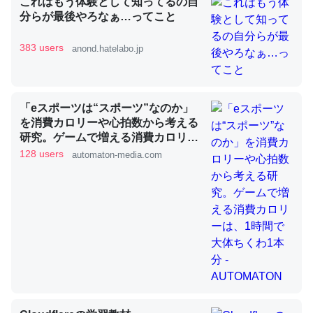
これはもう体験として知ってるの自
分らが最後やろなぁ…ってこと
383 users
anond.hatelabo.jp
昆虫ってカルシウム少ないのか。知らんかった。調べたら
コオロギのカルシウム分はエビの600分の1程度。
─ニュース :: 【研究発表】昆虫学の大問題＝「昆虫はなぜ海にいな
いのか」に関する新仮説
「eスポーツは“スポーツ”なのか」
を消費カロリーや心拍数から考える
研究。ゲームで増える消費カロリー
は、1時間で大体ちくわ1本分 -
128 users
automaton-media.com
AUTOMATON
論文では「淡水はカルシウムも酸素も不足してて両方に不
利だから両方が拮抗してるのでは」とあって面白い。海に
いる鋏角類（カブトガニ・ウミグモ）はカルシウムを使わ
ずキチンを強化してる筈だが、酵素が違うのか？
─ニュース :: 【研究発表】昆虫学の大問題＝「昆虫はなぜ海にいな
いのか」に関する新仮説