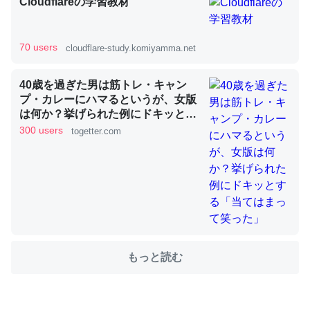
Cloudflareの学習教材
これを元に考えるとカルシウムを大量に使う脊椎動物と貝
70 users
cloudflare-study.komiyamma.net
類は苦労してるんだな…。腹足類だと殻を無くしてナメク
ジになったり努力してるし。
40歳を過ぎた男は筋トレ・キャン
プ・カレーにハマるというが、女版
─ニュース :: 【研究発表】昆虫学の大問題＝「昆虫はなぜ海にいな
いのか」に関する新仮説
は何か？挙げられた例にドキッとす
る「当てはまって笑った」
300 users
togetter.com
ウチもEchoを実家に置いて４年。でたまに覗いてる。ぼ
ちぼちRingも置こうかと画策中。あと、Googleマップで
位置情報を共有してる。電池残量や充電中かが分かるので
これ見て生きてるなって分かる。
もっと読む
─たまにLINEするくらいだった遠方の父67歳と僕。ITツール導入で
コミュニケーションが劇的に変化した｜tayorini by LIFULL介護