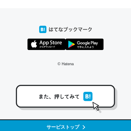
ちょうど同じ理由でEcho Show 8を設定中でした。Prime
とかSpotifyを支払う孝行もできる。一生で親と会える残
り時間を日数にすると1週間とかの人が多いそうだけど、
それを実質100倍以上に伸ばす効果があるはず……
─たまにLINEするくらいだった遠方の父67歳と僕。ITツール導入で
コミュニケーションが劇的に変化した｜tayorini by LIFULL介護
© Hatena
私も3年前ぐらいに祖母の家に設置した。ポケットWifiみ
たいなのでネット環境作ったけどAlexaしか使わないので
回線代ほとんどかからないですよ。参考：
https://toyoshi.hatenablog.com/entry/2019/05/15/1805
34
サービストップ