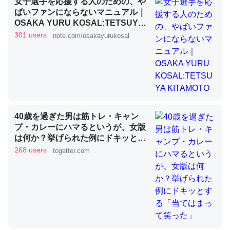
女子選手を応援する人のための、や
ばいファンにならないマニュアル｜
OSAKA YURU KOSAL:TETSUYA
KITAMOTO
これを元に考えるとカルシウムを大量に使う脊椎動物と貝
301 users
note.com/osakayurukosal
類は苦労してるんだな…。腹足類だと殻を無くしてナメク
ジになったり努力してるし。
─ニュース :: 【研究発表】昆虫学の大問題＝「昆虫はなぜ海にいな
いのか」に関する新仮説
40歳を過ぎた男は筋トレ・キャン
プ・カレーにハマるというが、女版
は何か？挙げられた例にドキッとす
ウチもEchoを実家に置いて４年。でたまに覗いてる。ぼ
る「当てはまって笑った」
268 users
togetter.com
ちぼちRingも置こうかと画策中。あと、Googleマップで
位置情報を共有してる。電池残量や充電中かが分かるので
これ見て生きてるなって分かる。
─たまにLINEするくらいだった遠方の父67歳と僕。ITツール導入で
コミュニケーションが劇的に変化した｜tayorini by LIFULL介護