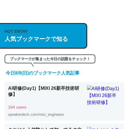
何気にChatGPTの仕組み、特に「トークン」について解
説してる記事が少ないので貴重な良記事。/続編来た
https://isobe324649.hatenablog.com/entry/2023/03/27
HOT ENTRY
人気ブックマークで知る
/064121
─GPTの仕組みと限界についての考察（１） - conceptualization
ブックマークが集まった今日の話題をチェック！
今日8/9(日)のブックマーク人気記事
これは良記事。32768トークンだと英語小説100ページ分
AI研修(Day1)【MIXI 26新卒技術研
くらい。小説でいう「ずっと前の伏線」は回収されないけ
修】
ど、短期記憶というには多い分量。進化すればするほど分
かりやすく強くなりそう
164 users
─GPTの仕組みと限界についての考察（１） - conceptualization
speakerdeck.com/mixi_engineers