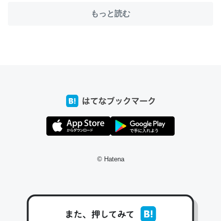
もっと読む
ちょうど同じ理由でEcho Show 8を設定中でした。Prime
とかSpotifyを支払う孝行もできる。一生で親と会える残
り時間を日数にすると1週間とかの人が多いそうだけど、
それを実質100倍以上に伸ばす効果があるはず……
─たまにLINEするくらいだった遠方の父67歳と僕。ITツール導入で
コミュニケーションが劇的に変化した｜tayorini by LIFULL介護
© Hatena
私も3年前ぐらいに祖母の家に設置した。ポケットWifiみ
たいなのでネット環境作ったけどAlexaしか使わないので
回線代ほとんどかからないですよ。参考：
https://toyoshi.hatenablog.com/entry/2019/05/15/1805
34