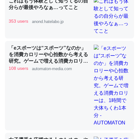
これはもう体験として知ってるの自
分らが最後やろなぁ…ってこと
353 users
anond.hatelabo.jp
昆虫ってカルシウム少ないのか。知らんかった。調べたら
コオロギのカルシウム分はエビの600分の1程度。
─ニュース :: 【研究発表】昆虫学の大問題＝「昆虫はなぜ海にいな
いのか」に関する新仮説
「eスポーツは“スポーツ”なのか」
を消費カロリーや心拍数から考える
研究。ゲームで増える消費カロリー
は、1時間で大体ちくわ1本分 -
108 users
automaton-media.com
AUTOMATON
論文では「淡水はカルシウムも酸素も不足してて両方に不
利だから両方が拮抗してるのでは」とあって面白い。海に
いる鋏角類（カブトガニ・ウミグモ）はカルシウムを使わ
ずキチンを強化してる筈だが、酵素が違うのか？
─ニュース :: 【研究発表】昆虫学の大問題＝「昆虫はなぜ海にいな
いのか」に関する新仮説