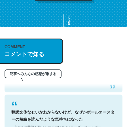
Scroll
COMMENT
これは名文。彼はとてもクレバーなんだろうなと凄く思
コメントで知る
う。英語少しでも読める人は原文もお勧め。自分はこの流
れ好き。Let’s Fucking Go. Then Covid hit. Shit.
─今のこの状況が信じられるかい？ by ラーズ・ヌートバー
記事へみんなの感想が集まる
翻訳文体なせいかわからないけど、なぜかポールオースタ
ーの短編を読んだような気持ちになった
─今のこの状況が信じられるかい？ by ラーズ・ヌートバー