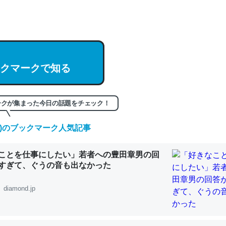
hatGPTの仕組み、特に「トークン」について解説してる記事が少ない
編来た https://isobe324649.hatenablog.com/entry/2023/03/27/
組みと限界についての考察（１） - conceptualization
クマークで知る
記事。32768トークンだと英語小説100ページ分くらい。小説でいう「
ークが集まった今日の話題をチェック！
は回収されないけど、短期記憶というには多い分量。進化すればするほ
くなりそう
(土)のブックマーク人気記事
組みと限界についての考察（１） - conceptualization
ことを仕事にしたい」若者への豊田章男の回
すぎて、ぐうの音も出なかった
diamond.jp
カルシウム少ないのか。知らんかった。調べたらコオロギのカルシウム
分の1程度。