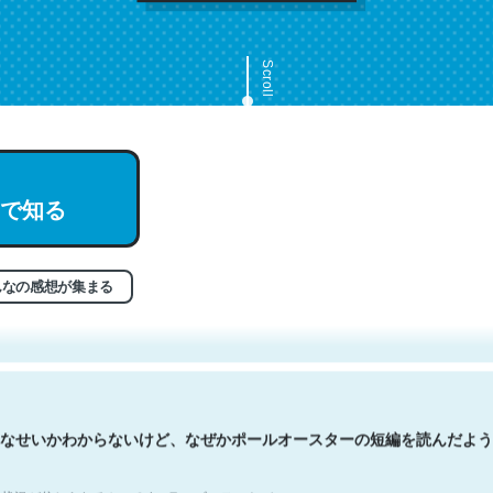
Scroll
で知る
文。彼はとてもクレバーなんだろうなと凄く思う。英語少しでも読める
分はこの流れ好き。Let’s Fucking Go. Then Covid hit. Shit.
状況が信じられるかい？ by ラーズ・ヌートバー
んなの感想が集まる
なせいかわからないけど、なぜかポールオースターの短編を読んだよう
状況が信じられるかい？ by ラーズ・ヌートバー