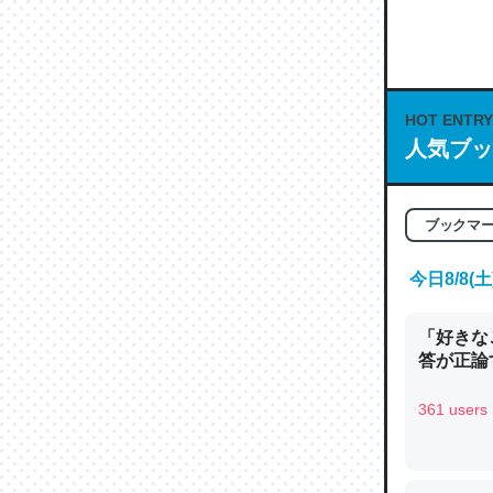
何気にC
な良記事。/続
─GPTの仕
HOT ENTRY
人気ブッ
これは良
ブックマ
の伏線」
やすく強
今日8/8
─GPTの仕
「好きな
答が正論
361 users
昆虫って
の600