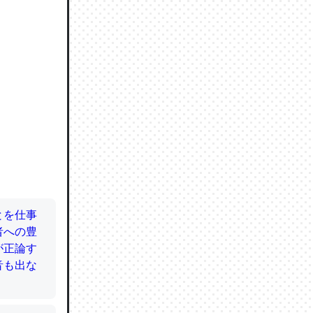
ので貴重
064121
ずっと前
ど分かり
分はエビ