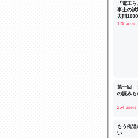
『電工ら
─ニュース
事士の試
去問10
べるノベ
129 users
通.com
論文では
は」とあ
チンを強
─ニュース
第一回 
の読みも
これを元
254 users
類だと殻
─ニュース
もう俺達
い