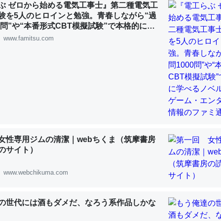
ぶ ゼロから始める電気工事士』第二種電気工
 :: 【研究発表】昆虫学の大問題＝「昆虫はなぜ海にいないのか」に関する新仮説
験を5人のヒロインと勉強。青春しながら“過
00問”や“本番形式CBT模擬試験”で本格的に学
ルゲーム | ゲーム・エンタメ最新情報のファミ
www.famitsu.com
「淡水はカルシウムも酸素も不足してて両方に不利だから両方が拮抗し
って面白い。海にいる鋏角類（カブトガニ・ウミグモ）はカルシウムを
化してる筈だが、酵素が違うのか？
 :: 【研究発表】昆虫学の大問題＝「昆虫はなぜ海にいないのか」に関する新仮説
女性専用ジムの清潔｜webちくま（筑摩書房
のサイト）
に考えるとカルシウムを大量に使う脊椎動物と貝類は苦労してるんだな
www.webchikuma.com
を無くしてナメクジになったり努力してるし。
 :: 【研究発表】昆虫学の大問題＝「昆虫はなぜ海にいないのか」に関する新仮説
の世代には酒もダメだ、なろう系作品しかな