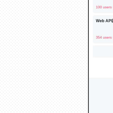
100 users
ウチもE
Web AP
中。あと
れ見て生
354 users
─たまにL
た｜tayori
ちょうど同
きる。一
を実質1
─たまにL
た｜tayori