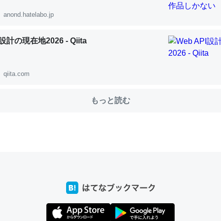
anond.hatelabo.jp
choを実家に置いて４年。でたまに覗いてる。ぼちぼちRingも置こう
I設計の現在地2026 - Qiita
、Googleマップで位置情報を共有してる。電池残量や充電中かが分か
きてるなって分かる。
qiita.com
INEするくらいだった遠方の父67歳と僕。ITツール導入でコミュニケーションが劇
ni by LIFULL介護
もっと読む
じ理由でEcho Show 8を設定中でした。PrimeとかSpotifyを支払
生で親と会える残り時間を日数にすると1週間とかの人が多いそうだけ
00倍以上に伸ばす効果があるはず……
INEするくらいだった遠方の父67歳と僕。ITツール導入でコミュニケーションが劇
ni by LIFULL介護