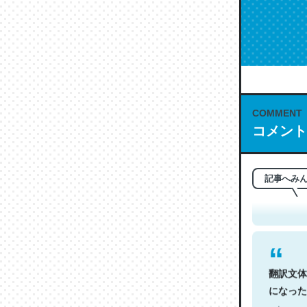
COMMENT
コメント
これは名
もお勧め。自
─今のこの
記事へみ
翻訳文体
になった
─今のこの