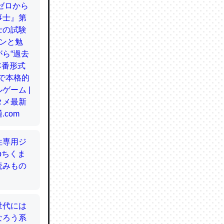
てるので
使わずキ
…。腹足