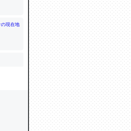
かと画策
るのでこ
的に変化し
う孝行もで
ど、それ
的に変化し