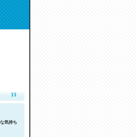
人は原文
な気持ち