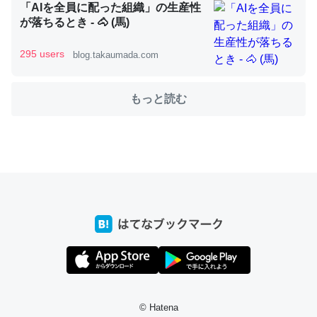
「AIを全員に配った組織」の生産性
が落ちるとき - 🐴 (馬)
これを元に考えるとカルシウムを大量に使う脊椎動物と貝
295 users
blog.takaumada.com
類は苦労してるんだな…。腹足類だと殻を無くしてナメク
ジになったり努力してるし。
もっと読む
─ニュース :: 【研究発表】昆虫学の大問題＝「昆虫はなぜ海にいな
いのか」に関する新仮説
ウチもEchoを実家に置いて４年。でたまに覗いてる。ぼ
ちぼちRingも置こうかと画策中。あと、Googleマップで
位置情報を共有してる。電池残量や充電中かが分かるので
これ見て生きてるなって分かる。
─たまにLINEするくらいだった遠方の父67歳と僕。ITツール導入で
コミュニケーションが劇的に変化した｜tayorini by LIFULL介護
© Hatena