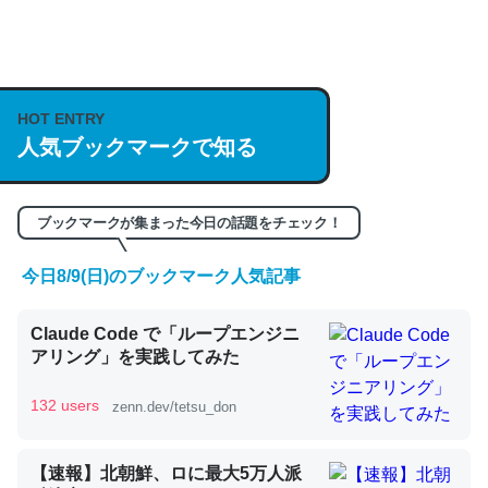
何気にChatGPTの仕組み、特に「トークン」について解
説してる記事が少ないので貴重な良記事。/続編来た
HOT ENTRY
https://isobe324649.hatenablog.com/entry/2023/03/27
人気ブックマークで知る
/064121
─GPTの仕組みと限界についての考察（１） - conceptualization
ブックマークが集まった今日の話題をチェック！
今日8/9(日)のブックマーク人気記事
これは良記事。32768トークンだと英語小説100ページ分
Claude Code で「ループエンジニ
くらい。小説でいう「ずっと前の伏線」は回収されないけ
アリング」を実践してみた
ど、短期記憶というには多い分量。進化すればするほど分
かりやすく強くなりそう
132 users
zenn.dev/tetsu_don
─GPTの仕組みと限界についての考察（１） - conceptualization
【速報】北朝鮮、ロに最大5万人派