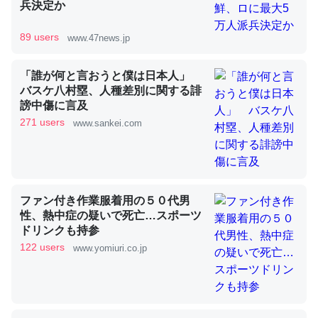
兵決定か
89 users
www.47news.jp
昆虫ってカルシウム少ないのか。知らんかった。調べたら
コオロギのカルシウム分はエビの600分の1程度。
「誰が何と言おうと僕は日本人」
バスケ八村塁、人種差別に関する誹
─ニュース :: 【研究発表】昆虫学の大問題＝「昆虫はなぜ海にいな
いのか」に関する新仮説
謗中傷に言及
271 users
www.sankei.com
論文では「淡水はカルシウムも酸素も不足してて両方に不
ファン付き作業服着用の５０代男
利だから両方が拮抗してるのでは」とあって面白い。海に
性、熱中症の疑いで死亡…スポーツ
いる鋏角類（カブトガニ・ウミグモ）はカルシウムを使わ
ドリンクも持参
ずキチンを強化してる筈だが、酵素が違うのか？
122 users
www.yomiuri.co.jp
─ニュース :: 【研究発表】昆虫学の大問題＝「昆虫はなぜ海にいな
いのか」に関する新仮説