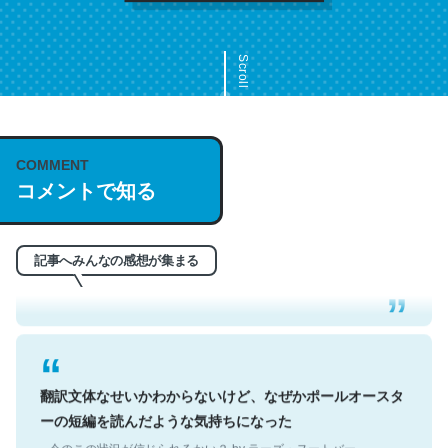
Scroll
COMMENT
これは名文。彼はとてもクレバーなんだろうなと凄く思
コメントで知る
う。英語少しでも読める人は原文もお勧め。自分はこの流
れ好き。Let’s Fucking Go. Then Covid hit. Shit.
─今のこの状況が信じられるかい？ by ラーズ・ヌートバー
記事へみんなの感想が集まる
翻訳文体なせいかわからないけど、なぜかポールオースタ
ーの短編を読んだような気持ちになった
─今のこの状況が信じられるかい？ by ラーズ・ヌートバー