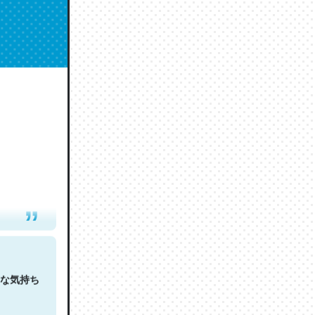
人は原文
な気持ち