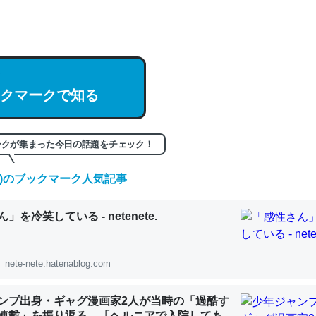
hatGPTの仕組み、特に「トークン」について解説してる記事が少ない
編来た https://isobe324649.hatenablog.com/entry/2023/03/27/
組みと限界についての考察（１） - conceptualization
クマークで知る
記事。32768トークンだと英語小説100ページ分くらい。小説でいう「
ークが集まった今日の話題をチェック！
は回収されないけど、短期記憶というには多い分量。進化すればするほ
(金)のブックマーク人気記事
くなりそう
組みと限界についての考察（１） - conceptualization
」を冷笑している - netenete.
nete-nete.hatenablog.com
カルシウム少ないのか。知らんかった。調べたらコオロギのカルシウム
ンプ出身・ギャグ漫画家2人が当時の「過酷す
分の1程度。
連載」を振り返る。「ヘルニアで入院しても