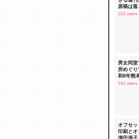
─ニュース
原稿は落
153 users
論文では
は」とあ
チンを強
男女同室
─ニュース
所めぐり
和8年熊
141 users
これを元
類だと殻
オフセッ
─ニュース
印刷とオ
津田淳子