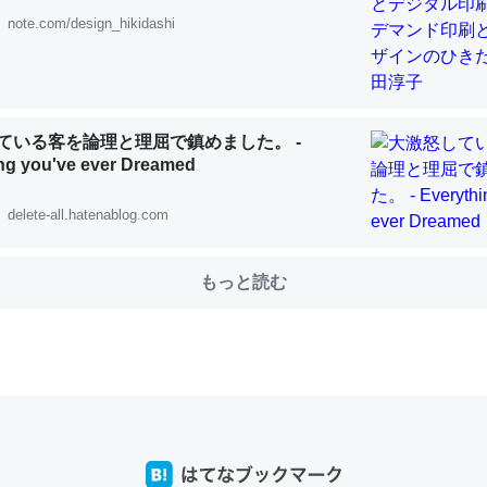
note.com/design_hikidashi
choを実家に置いて４年。でたまに覗いてる。ぼちぼちRingも置こう
、Googleマップで位置情報を共有してる。電池残量や充電中かが分か
ている客を論理と理屈で鎮めました。 -
きてるなって分かる。
ng you've ever Dreamed
INEするくらいだった遠方の父67歳と僕。ITツール導入でコミュニケーションが劇
ni by LIFULL介護
delete-all.hatenablog.com
もっと読む
じ理由でEcho Show 8を設定中でした。PrimeとかSpotifyを支払
生で親と会える残り時間を日数にすると1週間とかの人が多いそうだけ
00倍以上に伸ばす効果があるはず……
INEするくらいだった遠方の父67歳と僕。ITツール導入でコミュニケーションが劇
ni by LIFULL介護