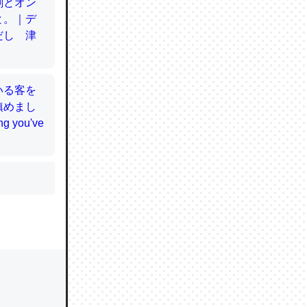
かと画策
るのでこ
的に変化し
う孝行もで
ど、それ
的に変化し