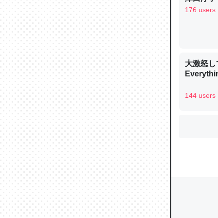
176 users
ウチもE
中。あと
大激怒し
れ見て生
Everythi
─たまにL
た｜tayori
144 users
ちょうど同
きる。一
を実質1
─たまにL
た｜tayori