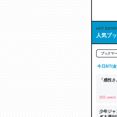
何気にC
な良記事。/続
─GPTの仕
HOT ENTRY
人気ブッ
これは良
ブックマ
の伏線」
今日8/7
やすく強
─GPTの仕
「感性さん
202 users
昆虫って
少年ジャ
の600
ぎる週刊