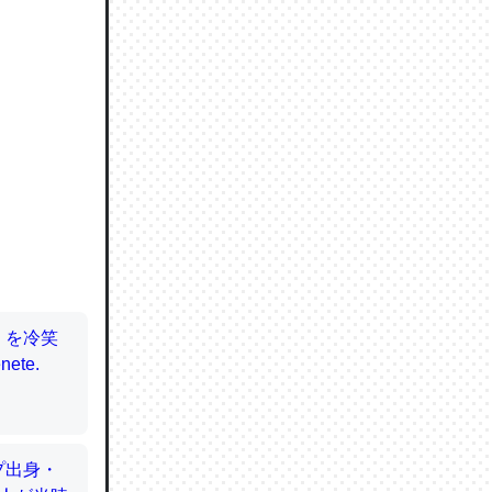
ので貴重
064121
ずっと前
ど分かり
分はエビ