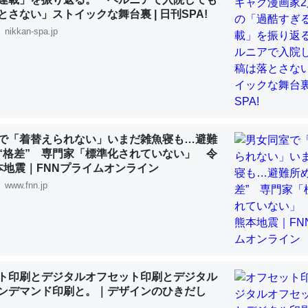
 :: 【研究発表】昆虫学の大問題＝「昆虫はなぜ海にいないのか」に関する新仮説
とさない」ストイックな舞台裏 | 日刊SPA!
nikkan-spa.jp
「淡水はカルシウムも酸素も不足してて両方に不利だから両方が拮抗し
って面白い。海にいる鋏角類（カブトガニ・ウミグモ）はカルシウムを
化してる筈だが、酵素が違うのか？
で「着替えられない」いまだ雑魚寝も…避難
 :: 【研究発表】昆虫学の大問題＝「昆虫はなぜ海にいないのか」に関する新仮説
“格差” 専門家「標準化されていない」 令
本地震｜FNNプライムオンライン
www.fnn.jp
に考えるとカルシウムを大量に使う脊椎動物と貝類は苦労してるんだな
を無くしてナメクジになったり努力してるし。
ト印刷とデジタルオフセット印刷とデジタル
 :: 【研究発表】昆虫学の大問題＝「昆虫はなぜ海にいないのか」に関する新仮説
ンデマンド印刷と。｜デザインのひきだし