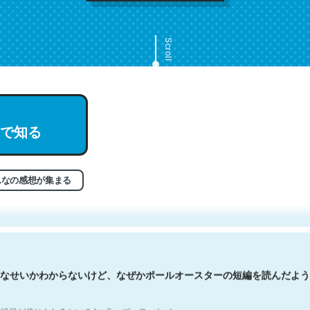
Scroll
で知る
文。彼はとてもクレバーなんだろうなと凄く思う。英語少しでも読める
分はこの流れ好き。Let’s Fucking Go. Then Covid hit. Shit.
状況が信じられるかい？ by ラーズ・ヌートバー
んなの感想が集まる
なせいかわからないけど、なぜかポールオースターの短編を読んだよう
状況が信じられるかい？ by ラーズ・ヌートバー