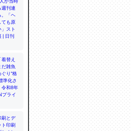
てるので
使わずキ
…。腹足