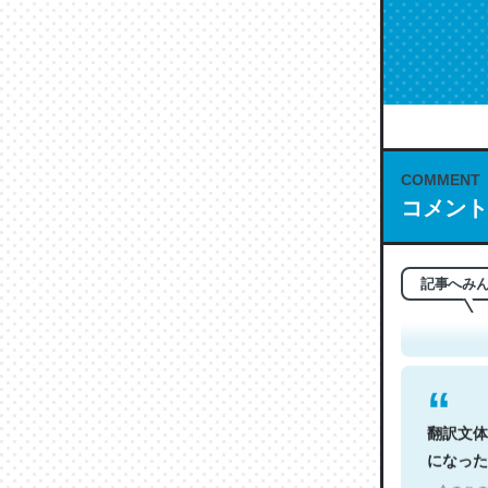
COMMENT
コメント
これは名
もお勧め。自
─今のこの
記事へみ
翻訳文体
になった
─今のこの